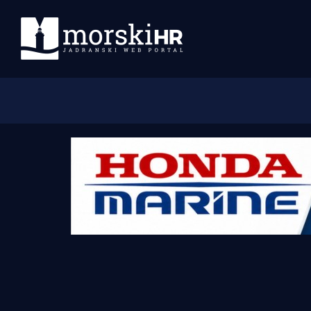
Početna
Morski plus
Morski TV
Obala
Otoci
Turizam i nautika