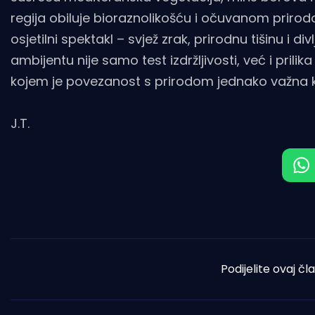
regija obiluje bioraznolikošću i očuvanom prirodom,
osjetilni spektakl – svjež zrak, prirodnu tišinu i d
ambijentu nije samo test izdržljivosti, već i prili
kojem je povezanost s prirodom jednako važna ka
J.T.
Podijelite ovaj čl