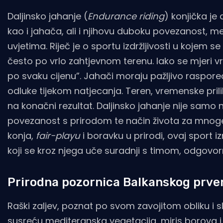
Daljinsko jahanje (
Endurance riding
) konjička je
kao i jahača, ali i njihovu duboku povezanost,
uvjetima. Riječ je o sportu izdržljivosti u kojem
često po vrlo zahtjevnom terenu. Iako se mjeri vrij
po svaku cijenu”. Jahači moraju pažljivo raspore
odluke tijekom natjecanja. Teren, vremenske prilik
na konačni rezultat. Daljinsko jahanje nije samo 
povezanost s prirodom te način života za mnoge 
konja,
fair-playu
i boravku u prirodi, ovaj sport 
koji se kroz njega uče suradnji s timom, odgovorn
Prirodna pozornica Balkanskog prven
Raški zaljev, poznat po svom zavojitom obliku i
susreću mediteranska vegetacija, miris borova i 