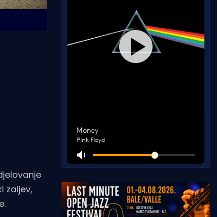
jelovanje
 zaljev,
e.