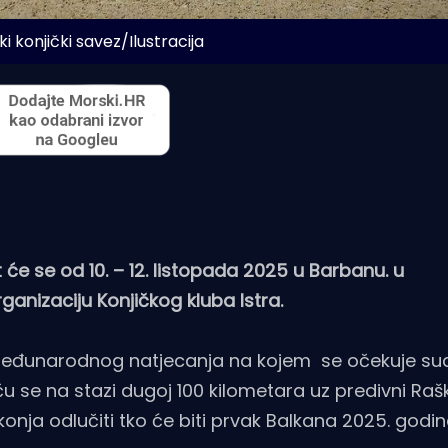
i konjički savez/Ilustracija
će se od 10. – 12. listopada 2025 u Barbanu. u
ganizaciju Konjičkog kluba Istra.
međunarodnog natjecanja na kojem se očekuje sud
ču se na stazi dugoj 100 kilometara uz predivni Raški
konja odlučiti tko će biti prvak Balkana 2025. godin