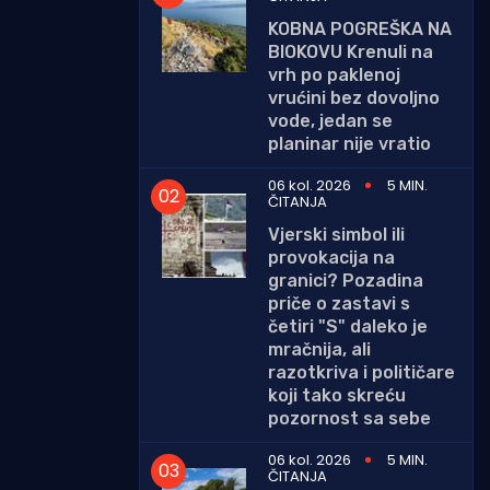
KOBNA POGREŠKA NA
BIOKOVU Krenuli na
vrh po paklenoj
vrućini bez dovoljno
vode, jedan se
planinar nije vratio
06 kol. 2026
5 MIN.
ČITANJA
Vjerski simbol ili
provokacija na
granici? Pozadina
priče o zastavi s
četiri "S" daleko je
mračnija, ali
razotkriva i političare
koji tako skreću
pozornost sa sebe
06 kol. 2026
5 MIN.
ČITANJA