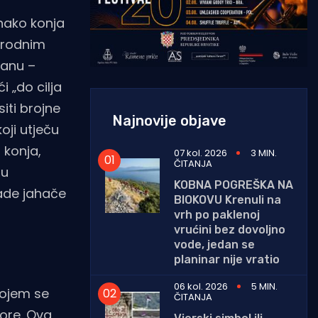
dnako konja
irodnim
danu –
i „do cilja
iti brojne
Najnovije objave
oji utječu
 konja,
07 kol. 2026
3 MIN.
ČITANJA
ju
KOBNA POGREŠKA NA
lade jahače
BIOKOVU Krenuli na
vrh po paklenoj
vrućini bez dovoljno
vode, jedan se
planinar nije vratio
06 kol. 2026
5 MIN.
kojem se
ČITANJA
more. Ova