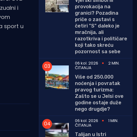
Vjerski simbol ili
provokacija na
zualni i
granici? Pozadina
 ovom
priče o zastavi s
za sport u
četiri "S" daleko je
mračnija, ali
razotkriva i političare
koji tako skreću
pozornost sa sebe
06 kol. 2026
2 MIN.
ČITANJA
Više od 250.000
noćenja i povratak
pravog turizma:
Zašto se u Jelsi ove
godine ostaje duže
nego drugdje?
06 kol. 2026
1 MIN.
ČITANJA
Talijan u Istri