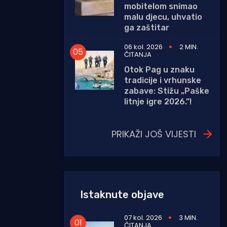
mobitelom snimao
malu djecu, uhvatio
ga zaštitar
06 kol. 2026
2 MIN.
ČITANJA
Otok Pag u znaku
tradicije i vrhunske
zabave: Stižu „Paške
litnje igre 2026.”!
PRIKAŽI JOŠ VIJESTI
Istaknute objave
07 kol. 2026
3 MIN.
ČITANJA