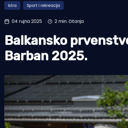
Istra
Sport i rekreacija
Pomorstvo
Ribolov
04 rujna 2025
2 min. čitanja
Ekologija
Balkansko prvenstvo
Tradicija i kultura
Barban 2025.