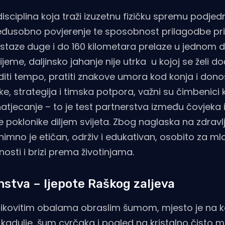
 disciplina koja traži izuzetnu fizičku spremu podje
 međusobno povjerenje te sposobnost prilagodbe pr
 se staze duge i do 160 kilometara prelaze u jednom 
eme, daljinsko jahanje nije utrka u kojoj se želi doć
diti tempo, pratiti znakove umora kod konja i donos
e, strategija i timska potpora, važni su čimbenici k
natjecanje – to je test partnerstva između čovjeka i
poklonike diljem svijeta. Zbog naglaska na zdravl
iznimno je etičan, održiv i edukativan, osobito za m
osti i brizi prema životinjama.
stva – ljepote Raškog zaljeva
 slikovitim obalama obraslim šumom, mjesto je na 
kadulje, šum cvrčaka i pogled na kristalno čisto 