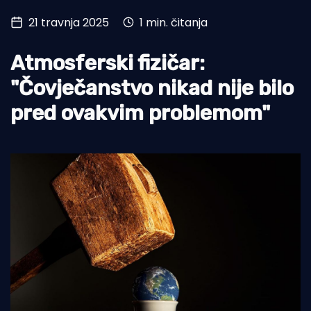
21 travnja 2025
1 min. čitanja
Turizam i nautika
Pomorstvo
Atmosferski fizičar:
Ribolov
"Čovječanstvo nikad nije bilo
pred ovakvim problemom"
Ekologija
Tradicija i kultura