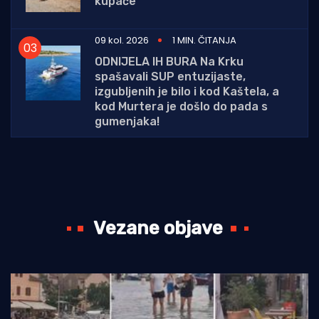
kupače
09 kol. 2026
1 MIN. ČITANJA
ODNIJELA IH BURA Na Krku
spašavali SUP entuzijaste,
izgubljenih je bilo i kod Kaštela, a
kod Murtera je došlo do pada s
gumenjaka!
Vezane objave