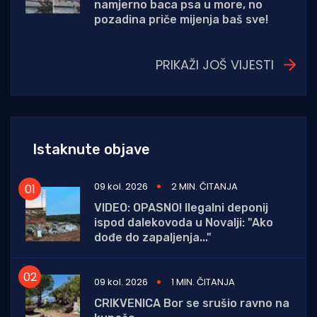
namjerno baca psa u more, no
pozadina priče mijenja baš sve!
PRIKAŽI JOŠ VIJESTI
Istaknute objave
09 kol. 2026
2 MIN. ČITANJA
VIDEO: OPASNO! Ilegalni deponij
ispod dalekovoda u Novalji: "Ako
dođe do zapaljenja..."
09 kol. 2026
1 MIN. ČITANJA
CRIKVENICA Bor se srušio ravno na