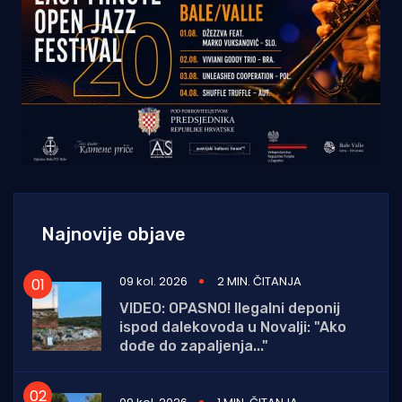
Najnovije objave
09 kol. 2026
2 MIN. ČITANJA
VIDEO: OPASNO! Ilegalni deponij
ispod dalekovoda u Novalji: "Ako
dođe do zapaljenja..."