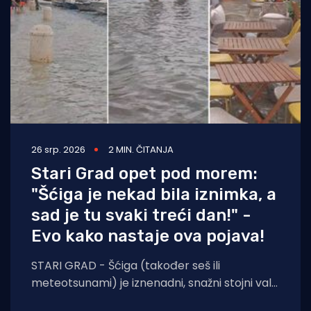
26 srp. 2026
2 MIN. ČITANJA
Stari Grad opet pod morem:
"Šćiga je nekad bila iznimka, a
sad je tu svaki treći dan!" -
Evo kako nastaje ova pojava!
STARI GRAD - Šćiga (također seš ili
meteotsunami) je iznenadni, snažni stojni val
u moru koji uzrokuje naglo dizanje i spuštanje