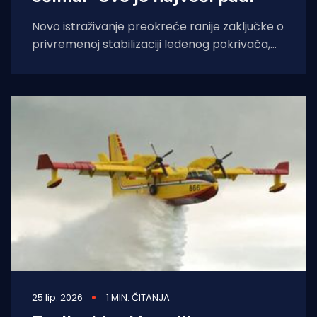
Novo istraživanje preokreće ranije zaključke o
privremenoj stabilizaciji ledenog pokrivača,
piše The Guardian. Prethodno istraživanje,
objavljeno prošlog ljeta, pokazalo je
25 lip. 2026
1 MIN. ČITANJA