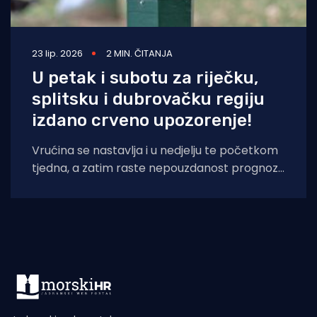
23 lip. 2026
2 MIN. ČITANJA
U petak i subotu za riječku,
splitsku i dubrovačku regiju
izdano crveno upozorenje!
Vrućina se nastavlja i u nedjelju te početkom
tjedna, a zatim raste nepouzdanost prognoze
pa se u ovom trenutku ne