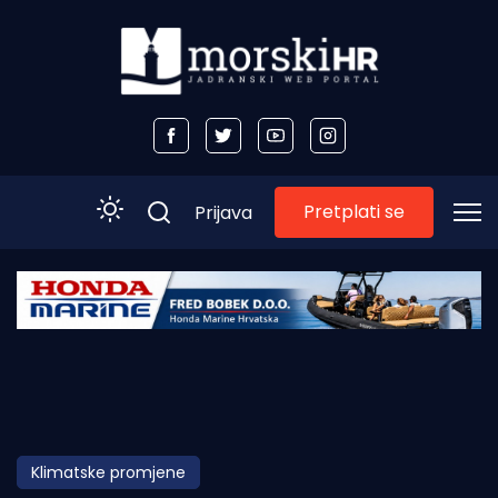
Pretplati se
Prijava
Početna
Morski plus
Morski TV
Obala
Klimatske promjene
Otoci