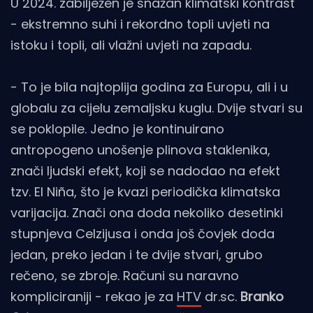
U 2024. zabilježen je snažan klimatski kontrast
- ekstremno suhi i rekordno topli uvjeti na
istoku i topli, ali vlažni uvjeti na zapadu.
- To je bila najtoplija godina za Europu, ali i u
globalu za cijelu zemaljsku kuglu. Dvije stvari su
se poklopile. Jedno je kontinuirano
antropogeno unošenje plinova staklenika,
znači ljudski efekt, koji se nadodao na efekt
tzv. El Niña, što je kvazi periodička klimatska
varijacija. Znači ona doda nekoliko desetinki
stupnjeva Celzijusa i onda još čovjek doda
jedan, preko jedan i te dvije stvari, grubo
rečeno, se zbroje. Računi su naravno
kompliciraniji - rekao je za
HTV
dr.sc.
Branko