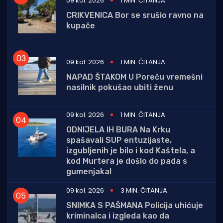
09 kol. 2026
1 MIN. ČITANJA
CRIKVENICA Bor se srušio ravno na
kupače
09 kol. 2026
1 MIN. ČITANJA
NAPAD ŠTAKOM U Poreču vremešni
nasilnik pokušao ubiti ženu
09 kol. 2026
1 MIN. ČITANJA
ODNIJELA IH BURA Na Krku
spašavali SUP entuzijaste,
izgubljenih je bilo i kod Kaštela, a
kod Murtera je došlo do pada s
gumenjaka!
09 kol. 2026
3 MIN. ČITANJA
SNIMKA S PAŠMANA Policija uhićuje
kriminalca i izgleda kao da