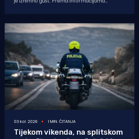
je iznimno gust. Prema informacijama
Hrvatskog autokluba (HAK), pojačan je
pritisak na važnijim cestama, prilazima
03 kol. 2026
1 MIN. ČITANJA
Tijekom vikenda, na splitskom