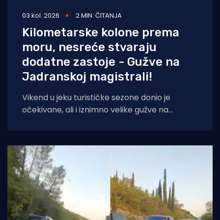
03 kol. 2026
2 MIN. ČITANJA
Kilometarske kolone prema
moru, nesreće stvaraju
dodatne zastoje - Gužve na
Jadranskoj magistrali!
Vikend u jeku turističke sezone donio je
očekivane, ali i iznimno velike gužve na
hrvatskim prometnicama. Promet je pojačan
na