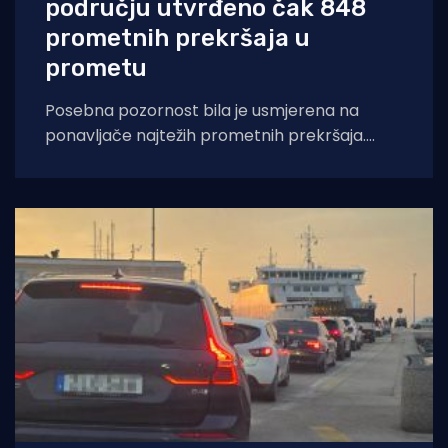
području utvrđeno čak 848
prometnih prekršaja u
prometu
Posebna pozornost bila je usmjerena na
ponavljače najtežih prometnih prekršaja.
Policijski službenici Policijske uprave splitsko-
dalmatinske su od 31. srpnja