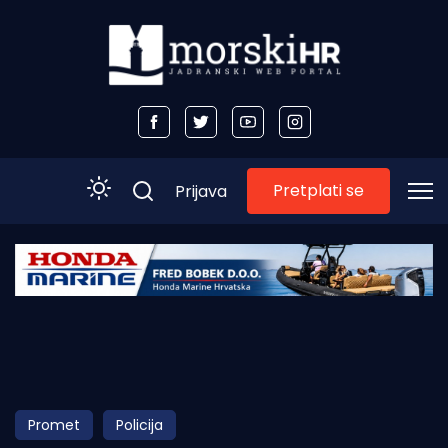
Pretplati se
Prijava
Početna
Morski plus
Morski TV
Obala
Promet
Policija
Otoci