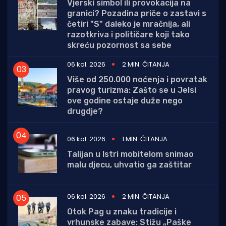
Vjerski simbol ili provokacija na
granici? Pozadina priče o zastavi s
četiri "S" daleko je mračnija, ali
razotkriva i političare koji tako
skreću pozornost sa sebe
06 kol. 2026
2 MIN. ČITANJA
Više od 250.000 noćenja i povratak
pravog turizma: Zašto se u Jelsi
ove godine ostaje duže nego
drugdje?
06 kol. 2026
1 MIN. ČITANJA
Talijan u Istri mobitelom snimao
malu djecu, uhvatio ga zaštitar
06 kol. 2026
2 MIN. ČITANJA
Otok Pag u znaku tradicije i
vrhunske zabave: Stižu „Paške