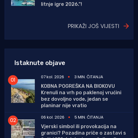
litnje igre 2026.”!
PRIKAŽI JOŠ VIJESTI
Istaknute objave
07 kol. 2026
3 MIN. ČITANJA
KOBNA POGREŠKA NA BIOKOVU
Krenuli na vrh po paklenoj vrućini
bez dovoljno vode, jedan se
planinar nije vratio
06 kol. 2026
5 MIN. ČITANJA
Vjerski simbol ili provokacija na
granici? Pozadina priče o zastavi s