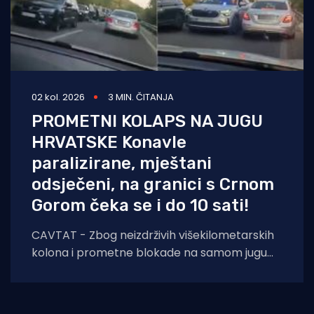
02 kol. 2026
3 MIN. ČITANJA
PROMETNI KOLAPS NA JUGU
HRVATSKE Konavle
paralizirane, mještani
odsječeni, na granici s Crnom
Gorom čeka se i do 10 sati!
CAVTAT - Zbog neizdrživih višekilometarskih
kolona i prometne blokade na samom jugu
zemlje, načelnik Općine Konavle Božo Lasić u
nedjelju je