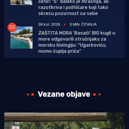
četiri "S" daleko je mračnija, ali
razotkriva i političare koji tako
skreću pozornost sa sebe
06 kol. 2026
5 MIN. ČITANJA
ZAŠTITA MORA 'Bacači' BIO kugli u
more odgovorili stručnjaku za
morsku biologiju: "Ugarkoviću,
nismo šuplja priča"
Vezane objave