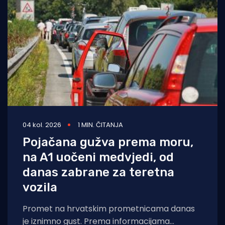
Turizam i nautika
Pomorstvo
Ribolov
Ekologija
Tradicija i kultura
04 kol. 2026
1 MIN. ČITANJA
Pojačana gužva prema moru,
na A1 uočeni medvjedi, od
danas zabrane za teretna
vozila
Promet na hrvatskim prometnicama danas
je iznimno gust. Prema informacijama