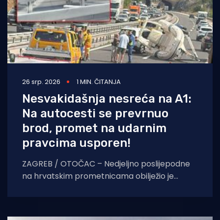
26 srp. 2026
1 MIN. ČITANJA
Nesvakidašnja nesreća na A1:
Na autocesti se prevrnuo
brod, promet na udarnim
pravcima usporen!
ZAGREB / OTOČAC – Nedjeljno poslijepodne
na hrvatskim prometnicama obilježio je
izuzetno neobičan izvanredni događaj. Na
autocesti A1, na dionici iz pravca