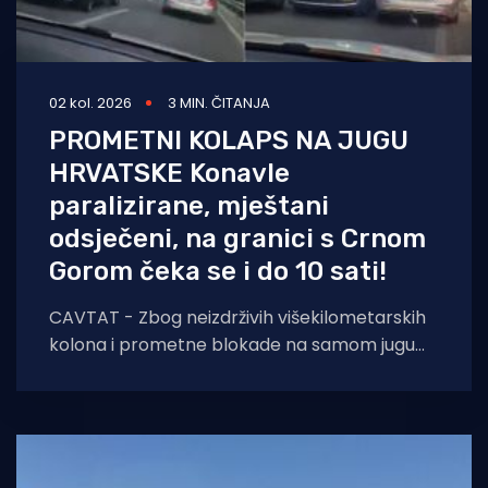
02 kol. 2026
3 MIN. ČITANJA
PROMETNI KOLAPS NA JUGU
HRVATSKE Konavle
paralizirane, mještani
odsječeni, na granici s Crnom
Gorom čeka se i do 10 sati!
CAVTAT - Zbog neizdrživih višekilometarskih
kolona i prometne blokade na samom jugu
zemlje, načelnik Općine Konavle Božo Lasić u
nedjelju je