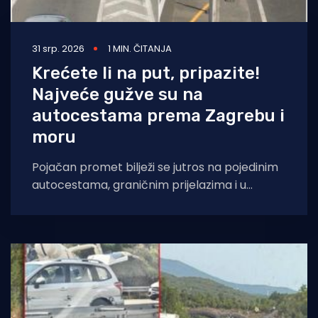
31 srp. 2026
1 MIN. ČITANJA
Krećete li na put, pripazite!
Najveće gužve su na
autocestama prema Zagrebu i
moru
Pojačan promet bilježi se jutros na pojedinim
autocestama, graničnim prijelazima i u
trajektnim lukama, dok se na većini hrvatskih
cesta