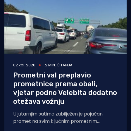
02 kol. 2026
2 MIN. ČITANJA
Prometni val preplavio
prometnice prema obali,
vjetar podno Velebita dodatno
otežava vožnju
U jutarnjim satima zabilježen je pojačan
promet na svim ključnim prometnim
pravcima, osobito prema jadranskoj obali.