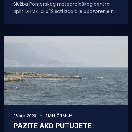
Služba Pomorskog meteorološkog centra
Split DHMZ-a, u 12 sati izdala je upozorenje na
mjestimičnne udare juga i jugozapadnog
vjetra
26 srp. 2026
1 MIN. ČITANJA
PAZITE AKO PUTUJETE: