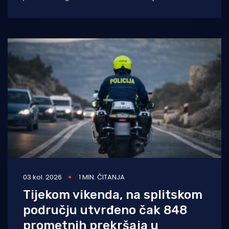
Hrvatskog autokluba (HAK), pojačan je
pritisak na važnijim cestama, prilazima
03 kol. 2026
1 MIN. ČITANJA
Tijekom vikenda, na splitskom
području utvrđeno čak 848
prometnih prekršaja u