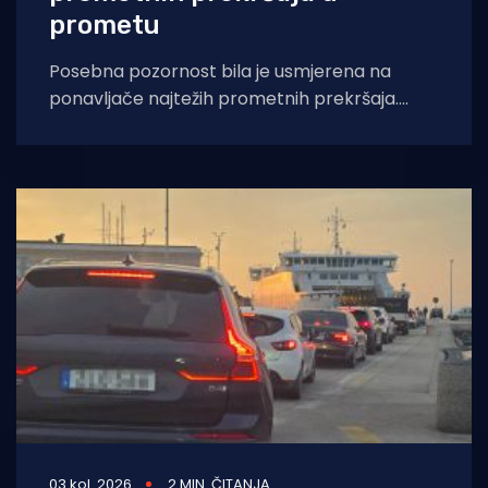
prometu
Posebna pozornost bila je usmjerena na
ponavljače najtežih prometnih prekršaja.
Policijski službenici Policijske uprave splitsko-
dalmatinske su od 31. srpnja
03 kol. 2026
2 MIN. ČITANJA