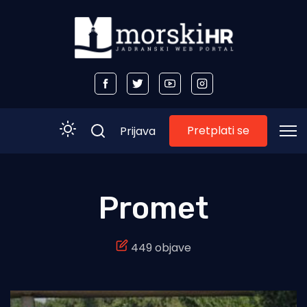
Pretplati se
Prijava
Početna
Promet
Morski plus
449 objave
Morski TV
Obala
Otoci