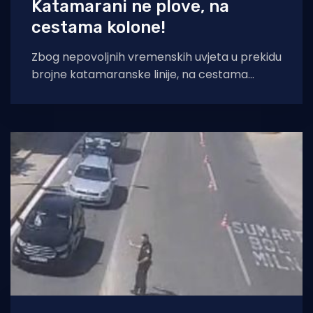
Katamarani ne plove, na
cestama kolone!
Zbog nepovoljnih vremenskih uvjeta u prekidu
brojne katamaranske linije, na cestama
pojačan promet prema moru. Prema
najnovijem izvješću Hrvatskog autokluba