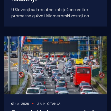
U Sloveniji su trenutno zabilježene velike
prometne gužve i kilometarski zastoji na
ključnim autocestovnim pravcima prema
Hrvatskoj i Austriji, s
01 kol. 2026
2 MIN. ČITANJA