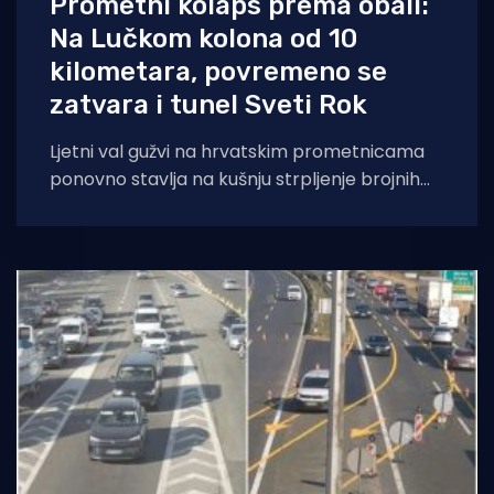
Prometni kolaps prema obali:
Na Lučkom kolona od 10
kilometara, povremeno se
zatvara i tunel Sveti Rok
Ljetni val gužvi na hrvatskim prometnicama
ponovno stavlja na kušnju strpljenje brojnih
vozača. Prema najnovijem izvještaju
Hrvatskog autokluba (HAK), promet