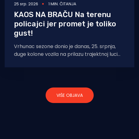
25 srp. 2026
1 MIN. ČITANJA
KAOS NA BRAČU Na terenu
policajci jer promet je toliko
gust!
Vrhunac sezone donio je danas, 25. srpnja,
duge kolone vozila na prilazu trajektnoj luci
u Supetru na otoku Braču. Promet
VIŠE OBJAVA