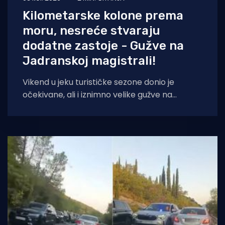
Kilometarske kolone prema
moru, nesreće stvaraju
dodatne zastoje - Gužve na
Jadranskoj magistrali!
Vikend u jeku turističke sezone donio je
očekivane, ali i iznimno velike gužve na
hrvatskim prometnicama. Promet je pojačan
na