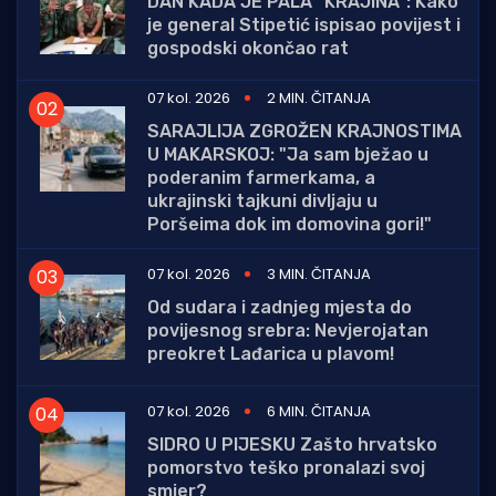
DAN KADA JE PALA "KRAJINA": Kako
je general Stipetić ispisao povijest i
gospodski okončao rat
07 kol. 2026
2 MIN. ČITANJA
SARAJLIJA ZGROŽEN KRAJNOSTIMA
U MAKARSKOJ: "Ja sam bježao u
poderanim farmerkama, a
ukrajinski tajkuni divljaju u
Poršeima dok im domovina gori!"
07 kol. 2026
3 MIN. ČITANJA
Od sudara i zadnjeg mjesta do
povijesnog srebra: Nevjerojatan
preokret Lađarica u plavom!
07 kol. 2026
6 MIN. ČITANJA
SIDRO U PIJESKU Zašto hrvatsko
pomorstvo teško pronalazi svoj
smjer?