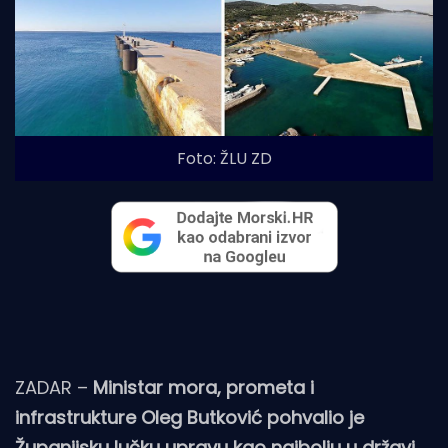
Foto: ŽLU ZD
ZADAR –
Ministar mora, prometa i
infrastrukture Oleg Butković pohvalio je
Županijsku lučku upravu kao najbolju u državi