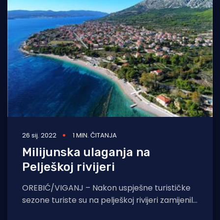
26 sij. 2022
1 MIN. ČITANJA
Milijunska ulaganja na
Pelješkoj rivijeri
OREBIĆ/VIGANJ – Nakon uspješne turističke
sezone turiste su na pelješkoj rivijeri zamijenili
građevinski radovi. U Orebiću, Vignju i okolnim