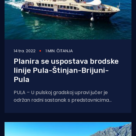
14 tra. 2022
1 MIN. ČITANJA
Planira se uspostava brodske
linije Pula-Štinjan-Brijuni-
Pula
PULA – U pulskoj gradskoj upravi jučer je
održan radni sastanak s predstavnicima
Fonda za zaštitu okoliša i energetsku
učinkovitost na