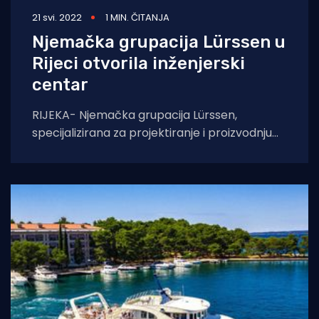
21 svi. 2022
1 MIN. ČITANJA
Njemačka grupacija Lürssen u
Rijeci otvorila inženjerski
centar
RIJEKA- Njemačka grupacija Lürssen,
specijalizirana za projektiranje i proizvodnju
luksuznih megajahti, u Rijeci je otvorila
inženjerski centar. U njemu će