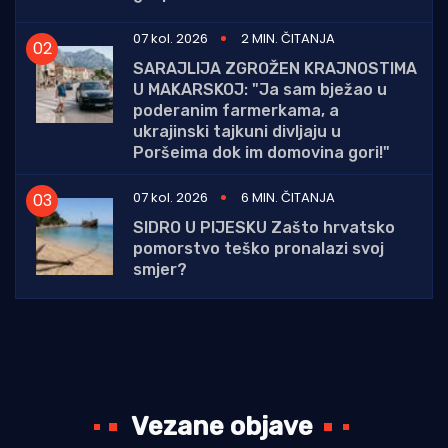
07 kol. 2026
2 MIN. ČITANJA
SARAJLIJA ZGROŽEN KRAJNOSTIMA
U MAKARSKOJ: "Ja sam bježao u
poderanim farmerkama, a
ukrajinski tajkuni divljaju u
Poršeima dok im domovina gori!"
07 kol. 2026
6 MIN. ČITANJA
SIDRO U PIJESKU Zašto hrvatsko
pomorstvo teško pronalazi svoj
smjer?
Vezane objave