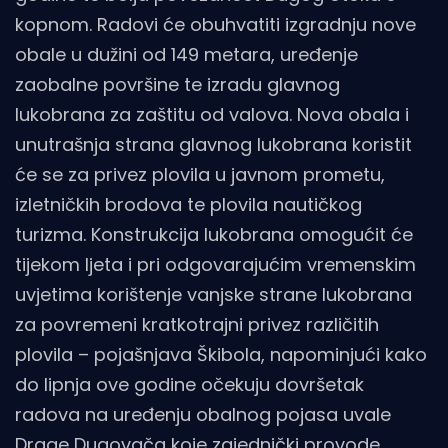
kopnom. Radovi će obuhvatiti izgradnju nove
obale u dužini od 149 metara, uređenje
zaobalne površine te izradu glavnog
lukobrana za zaštitu od valova. Nova obala i
unutrašnja strana glavnog lukobrana koristit
će se za privez plovila u javnom prometu,
izletničkih brodova te plovila nautičkog
turizma. Konstrukcija lukobrana omogućit će
tijekom ljeta i pri odgovarajućim vremenskim
uvjetima korištenje vanjske strane lukobrana
za povremeni kratkotrajni privez različitih
plovila – pojašnjava Škibola, napominjući kako
do lipnja ove godine očekuju dovršetak
radova na uređenju obalnog pojasa uvale
Drage Dugovača koje zajednički provode