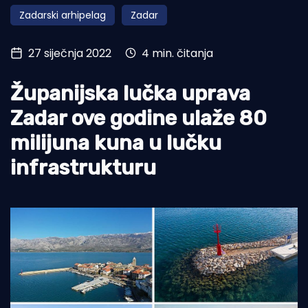
Zadarski arhipelag
Zadar
Turizam i nautika
Pomorstvo
27 siječnja 2022
4 min. čitanja
Ribolov
Županijska lučka uprava
Ekologija
Zadar ove godine ulaže 80
Tradicija i kultura
milijuna kuna u lučku
infrastrukturu