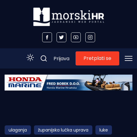
Pretplati se
Prijava
Početna
Morski plus
Morski TV
Obala
ulaganja
županijska lučka uprava
luke
Otoci