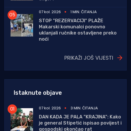
07 kol. 2026
1 MIN. ČITANJA
STOP "REZERVACIJI" PLAŽE
Makarski komunalci ponovno
uklanjali ručnike ostavljene preko
noći
PRIKAŽI JOŠ VIJESTI
Istaknute objave
07 kol. 2026
3 MIN. ČITANJA
DAN KADA JE PALA "KRAJINA": Kako
je general Stipetić ispisao povijest i
gospodski okončao rat