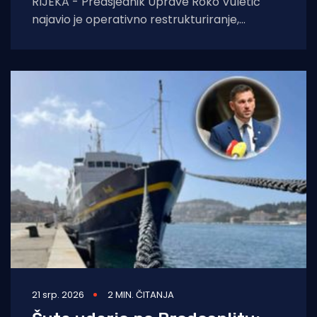
RIJEKA - Predsjednik Uprave Roko Vuletić
najavio je operativno restrukturiranje,
racionalizaciju troškova i borbu za nove
ugovore. Bez pomiša države, cilj
21 srp. 2026
2 MIN. ČITANJA