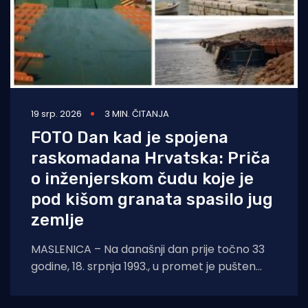
19 srp. 2026
3 MIN. ČITANJA
FOTO Dan kad je spojena
raskomadana Hrvatska: Priča
o inženjerskom čudu koje je
pod kišom granata spasilo jug
zemlje
MASLENICA – Na današnji dan prije točno 33
godine, 18. srpnja 1993., u promet je pušten
legendarni pontonski most u Maslenici.