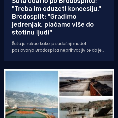
Šuta udario po Brodosplitu:
"Treba im oduzeti koncesiju."
Brodosplit: "Gradimo
jedrenjak, plaćamo više do
stotinu ljudi"
Šuta je rekao kako je sadašnji model
poslovanja Brodosplita neprihvatljiv te da je
zbog dugotrajnog predstečajnog postupka
grad izgubio milijune