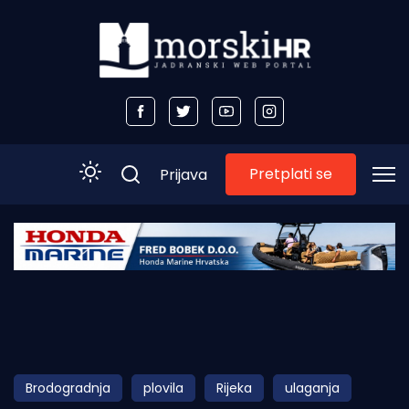
Pretplati se
Prijava
Početna
Morski plus
Morski TV
Obala
Brodogradnja
plovila
Rijeka
ulaganja
Otoci