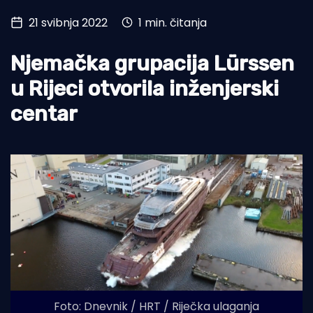
21 svibnja 2022
1 min. čitanja
Turizam i nautika
Pomorstvo
Njemačka grupacija Lürssen
Ribolov
u Rijeci otvorila inženjerski
centar
Ekologija
Tradicija i kultura
Foto: Dnevnik / HRT / Riječka ulaganja