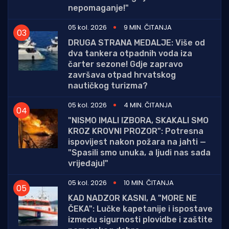
nepomaganje!"
05 kol. 2026
9 MIN. ČITANJA
DRUGA STRANA MEDALJE: Više od
dva tankera otpadnih voda iza
čarter sezone! Gdje zapravo
završava otpad hrvatskog
nautičkog turizma?
05 kol. 2026
4 MIN. ČITANJA
"NISMO IMALI IZBORA, SKAKALI SMO
KROZ KROVNI PROZOR": Potresna
ispovijest nakon požara na jahti —
"Spasili smo unuka, a ljudi nas sada
vrijeđaju!"
05 kol. 2026
10 MIN. ČITANJA
KAD NADZOR KASNI, A "MORE NE
ČEKA": Lučke kapetanije i ispostave
između sigurnosti plovidbe i zaštite