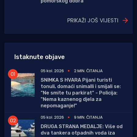
pomorskog dobra
PRIKAŽI JOŠ VIJESTI
Istaknute objave
05 kol. 2026
2 MIN. ČITANJA
SNIMKA S HVARA Pijani turisti
tonuli, domaći snimalli i smijali se:
"Ne smite tu parkirat" - Policija:
"Nema kaznenog djela za
nepomaganje!"
05 kol. 2026
9 MIN. ČITANJA
DRUGA STRANA MEDALJE: Više od
dva tankera otpadnih voda iza