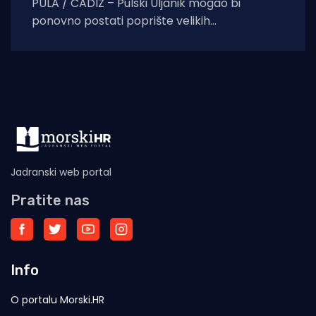
PULA / CADIZ – Pulski Uljanik mogao bi
ponovno postati poprište velikih
brodograđevnih projekata. Uljanik
brodogradnja potpisala je memorandum o
razumijevanju sa
Jadranski web portal
Pratite nas
Info
O portalu Morski.HR