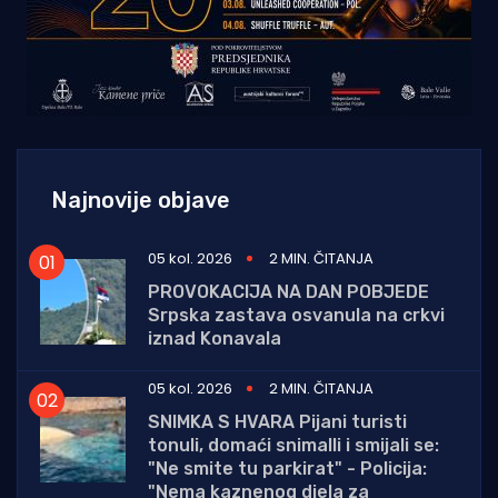
Najnovije objave
05 kol. 2026
2 MIN. ČITANJA
PROVOKACIJA NA DAN POBJEDE
Srpska zastava osvanula na crkvi
iznad Konavala
05 kol. 2026
2 MIN. ČITANJA
SNIMKA S HVARA Pijani turisti
tonuli, domaći snimalli i smijali se:
"Ne smite tu parkirat" - Policija:
"Nema kaznenog djela za