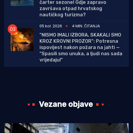
čarter sezone! Gdje zapravo
završava otpad hrvatskog
nautičkog turizma?
05 kol. 2026
4 MIN. ČITANJA
"NISMO IMALI IZBORA, SKAKALI SMO
KROZ KROVNI PROZOR": Potresna
ispovijest nakon požara na jahti —
"Spasili smo unuka, a ljudi nas sada
vrijeđaju!"
Vezane objave