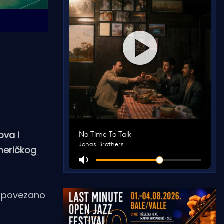
ova i
američkog
me povezano