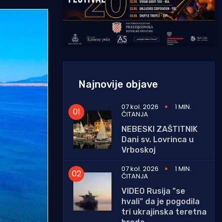
Najnovije objave
07 kol. 2026
1 MIN.
ČITANJA
NEBESKI ZAŠTITNIK
Dani sv. Lovrinca u
Vrboskoj
07 kol. 2026
1 MIN.
ČITANJA
VIDEO Rusija "se
hvali" da je pogodila
tri ukrajinska teretna