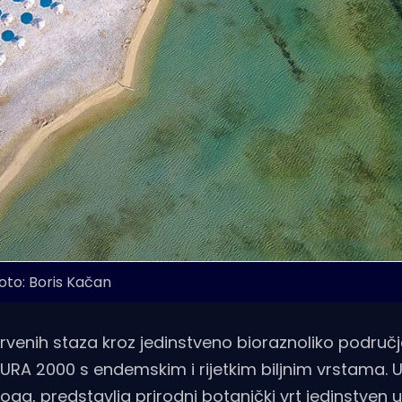
oto: Boris Kačan
rvenih staza kroz jedinstveno bioraznoliko područj
TURA 2000 s endemskim i rijetkim biljnim vrstama.
ga, predstavlja prirodni botanički vrt jedinstven u