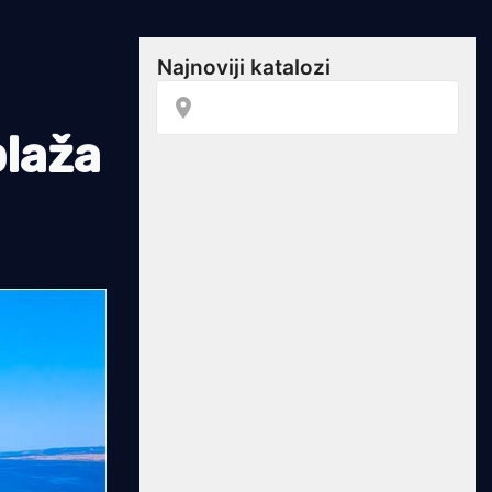
plaža