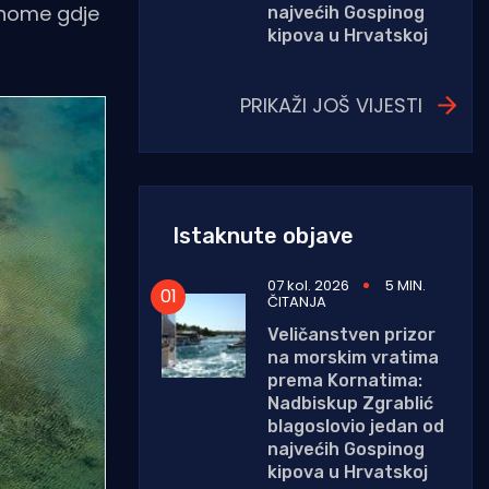
renome gdje
najvećih Gospinog
kipova u Hrvatskoj
PRIKAŽI JOŠ VIJESTI
Istaknute objave
07 kol. 2026
5 MIN.
ČITANJA
Veličanstven prizor
na morskim vratima
prema Kornatima:
Nadbiskup Zgrablić
blagoslovio jedan od
najvećih Gospinog
kipova u Hrvatskoj