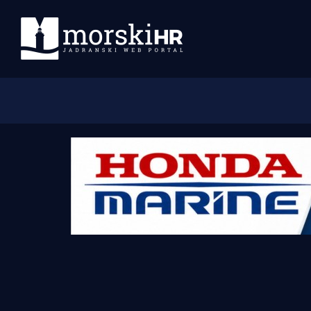
Početna
Morski plus
Morski TV
Obala
Otoci
Turizam i nautika