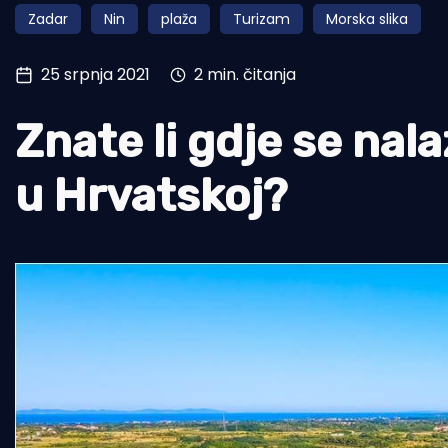
Zadar
Nin
plaža
Turizam
Morska slika
Pomorstvo
Ribolov
25 srpnja 2021
2 min. čitanja
Ekologija
Znate li gdje se nal
Tradicija i kultura
u Hrvatskoj?