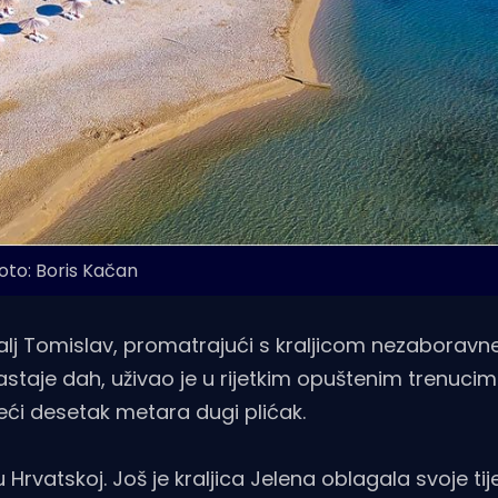
oto: Boris Kačan
ralj Tomislav, promatrajući s kraljicom nezaboravne
staje dah, uživao je u rijetkim opuštenim trenucim
jeći desetak metara dugi plićak.
 u Hrvatskoj. Još je kraljica Jelena oblagala svoje tij