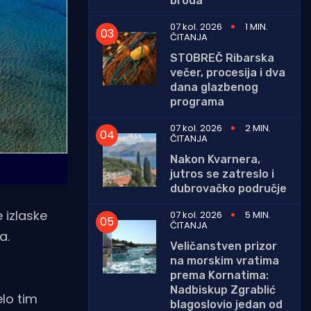
broda
07 kol. 2026
1 MIN.
ČITANJA
STOBREČ Ribarska
večer, procesija i dva
dana glazbenog
programa
07 kol. 2026
2 MIN.
ČITANJA
Nakon Kvarnera,
jutros se zatreslo i
dubrovačko područje
 izlaske
07 kol. 2026
5 MIN.
ČITANJA
a.
Veličanstven prizor
na morskim vratima
prema Kornatima:
Nadbiskup Zgrablić
elo tim
blagoslovio jedan od