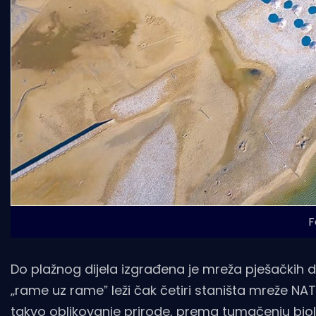
F
Do plažnog dijela izgrađena je mreža pješačkih d
„rame uz rameˮ leži čak četiri staništa mreže NA
takvo oblikovanje prirode, prema tumačenju biolo