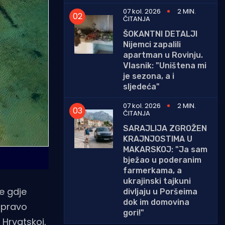
07 kol. 2026
2 MIN.
ČITANJA
ŠOKANTNI DETALJI
Nijemci zapalili
apartman u Rovinju.
Vlasnik: "Uništena mi
je sezona, a i
sljedeća"
07 kol. 2026
2 MIN.
ČITANJA
SARAJLIJA ZGROŽEN
KRAJNJOSTIMA U
MAKARSKOJ: "Ja sam
bježao u poderanim
farmerkama, a
ukrajinski tajkuni
e gdje
divljaju u Poršeima
dok im domovina
 Upravo
gori!"
 Hrvatskoj,