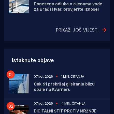
Donesena odluka o cijenama vode
za Brač i Hvar, provjerite iznose!
PRIKAŽI JOŠ VIJESTI
Istaknute objave
07 kol. 2026
1 MIN. ČITANJA
Čak 61 prekršaj glisiranja blizu
obale na Kvarneru
07 kol. 2026
4 MIN. ČITANJA
DIGITALNI ŠTIT PROTIV MRŽNJE