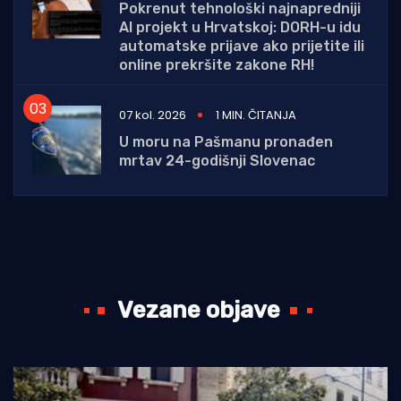
Pokrenut tehnološki najnapredniji
AI projekt u Hrvatskoj: DORH-u idu
automatske prijave ako prijetite ili
online prekršite zakone RH!
07 kol. 2026
1 MIN. ČITANJA
U moru na Pašmanu pronađen
mrtav 24-godišnji Slovenac
Vezane objave