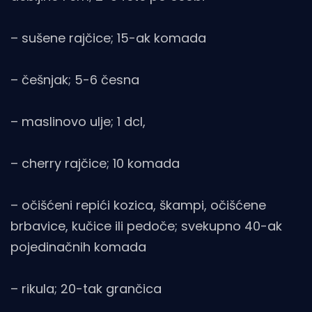
– sušene rajčice; 15-ak komada
– češnjak; 5-6 česna
– maslinovo ulje; 1 dcl,
– cherry rajčice; 10 komada
– očišćeni repići kozica, škampi, očišćene
brbavice, kučice ili pedoče; svekupno 40-ak
pojedinačnih komada
– rikula; 20-tak grančica