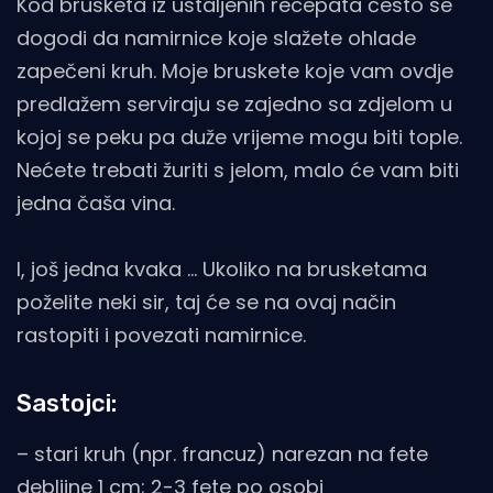
Kod brusketa iz ustaljenih recepata često se
dogodi da namirnice koje slažete ohlade
zapečeni kruh. Moje bruskete koje vam ovdje
predlažem serviraju se zajedno sa zdjelom u
kojoj se peku pa duže vrijeme mogu biti tople.
Nećete trebati žuriti s jelom, malo će vam biti
jedna čaša vina.
I, još jedna kvaka … Ukoliko na brusketama
poželite neki sir, taj će se na ovaj način
rastopiti i povezati namirnice.
Sastojci:
– stari kruh (npr. francuz) narezan na fete
debljine 1 cm; 2-3 fete po osobi