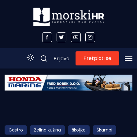
Pretplati se
Prijava
Početna
Morski plus
Morski TV
Obala
Gastro
Želina kužina
školjke
Škampi
Otoci