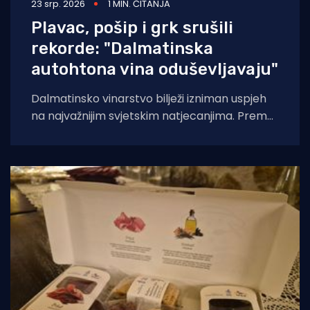
23 srp. 2026
1 MIN. ČITANJA
Plavac, pošip i grk srušili
rekorde: "Dalmatinska
autohtona vina oduševljavaju"
Dalmatinsko vinarstvo bilježi izniman uspjeh
na najvažnijim svjetskim natjecanjima. Prema
analizi Udruženja Vino Dalmacije, koja
obuhvaća rezultate Decanter World Wine