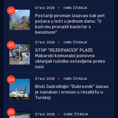
07 kol. 2026
1 MIN. ČITANJA
Postariji piroman izazvao čak pet
požara u Istri u jednom danu: "U
kući mu pronašli kanistar s
benzinom"
07 kol. 2026
1 MIN. ČITANJA
STOP "REZERVACIJI" PLAŽE
Makarski komunalci ponovno
uklanjali ručnike ostavljene preko
noći
07 kol. 2026
1 MIN. ČITANJA
Bivši Jadrolinijin "Dubrovnik" danas
je nasukan i oronuo u rezalištu u
Turskoj
07 kol. 2026
2 MIN. ČITANJA