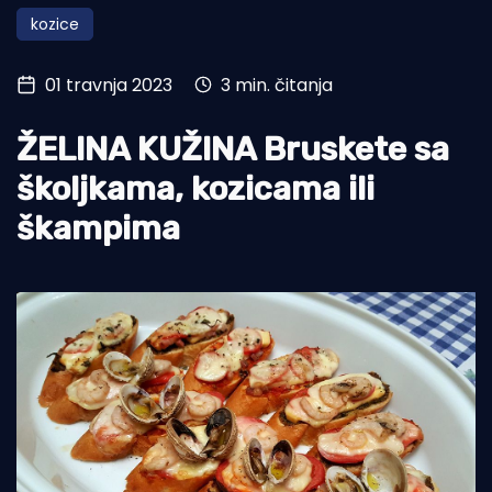
kozice
Turizam i nautika
Pomorstvo
01 travnja 2023
3 min. čitanja
Ribolov
ŽELINA KUŽINA Bruskete sa
Ekologija
školjkama, kozicama ili
Tradicija i kultura
škampima