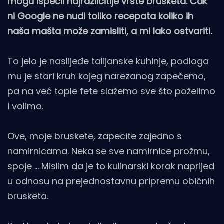
mogu ispećii najrazličitije vrste brusketa. Čak
ni Google ne nudi toliko recepata koliko ih
naša mašta može zamisliti, a mi lako ostvariti.
To jelo je naslijeđe talijanske kuhinje, podloga
mu je stari kruh kojeg narezanog zapečemo,
pa na već tople fete slažemo sve što poželimo
i volimo.
Ove, moje bruskete, zapecite zajedno s
namirnicama. Neka se sve namirnice prožmu,
spoje … Mislim da je to kulinarski korak naprijed
u odnosu na prejednostavnu pripremu običnih
brusketa.