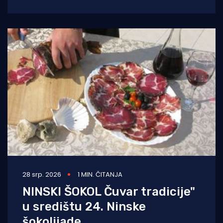
Sedmo izdanje Festivala istarskog češnjaka
(Festival dell'Aglio
28 srp. 2026
1 MIN. ČITANJA
NINSKI ŠOKOL Čuvar tradicije"
u središtu 24. Ninske
šokolijade