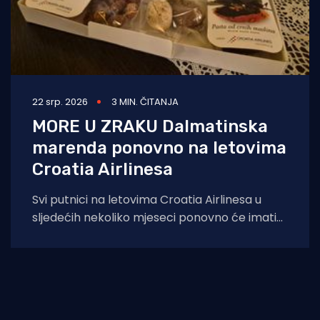
22 srp. 2026
3 MIN. ČITANJA
MORE U ZRAKU Dalmatinska
marenda ponovno na letovima
Croatia Airlinesa
Svi putnici na letovima Croatia Airlinesa u
sljedećih nekoliko mjeseci ponovno će imati
priliku kušati autentične dalmatinske delicije u
sklopu