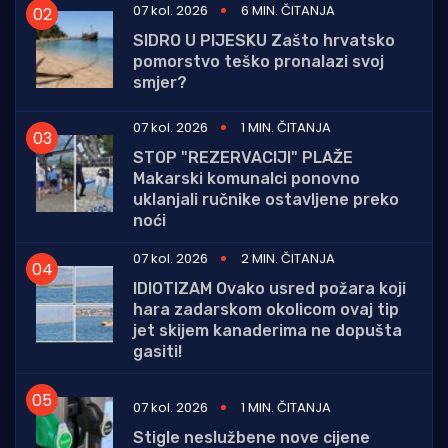
07 kol. 2026
6 MIN. ČITANJA
SIDRO U PIJESKU Zašto hrvatsko
pomorstvo teško pronalazi svoj
smjer?
07 kol. 2026
1 MIN. ČITANJA
STOP "REZERVACIJI" PLAŽE
Makarski komunalci ponovno
uklanjali ručnike ostavljene preko
noći
07 kol. 2026
2 MIN. ČITANJA
IDIOTIZAM Ovako usred požara koji
hara zadarskom okolicom ovaj tip
jet skijem kanaderima ne dopušta
gasiti!
07 kol. 2026
1 MIN. ČITANJA
Stigle neslužbene nove cijene