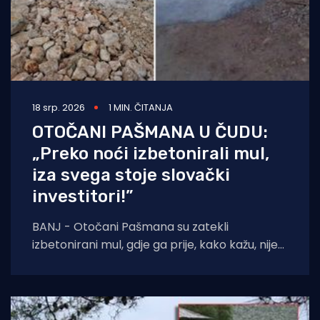
18 srp. 2026
1 MIN. ČITANJA
OTOČANI PAŠMANA U ČUDU:
„Preko noći izbetonirali mul,
iza svega stoje slovački
investitori!”
BANJ - Otočani Pašmana su zatekli
izbetonirani mul, gdje ga prije, kako kažu, nije
ni bilo. Kažu da se to sve