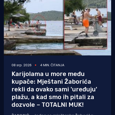
08 srp. 2026
4 MIN. ČITANJA
Karijolama u more među
kupače: Mještani Žaborića
rekli da ovako sami 'uređuju'
plažu, a kad smo ih pitali za
dozvole – TOTALNI MUK!