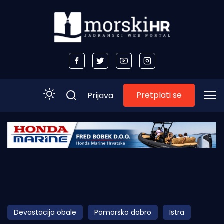
Pretplati se
Prijava
Početna
Morski plus
Morski TV
Obala
Devastacija obale
Pomorsko dobro
Istra
Otoci