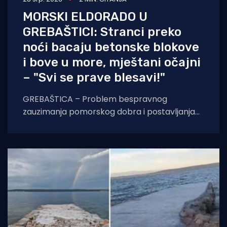
MORSKI ELDORADO U
GREBAŠTICI: Stranci preko
noći bacaju betonske blokove
i bove u more, mještani očajni
– "Svi se prave blesavi!"
GREBAŠTICA – Problem bespravnog
zauzimanja pomorskog dobra i postavljanja
ilegalnih bova na hrvatskoj obali iz godine u
godinu poprima sve veće