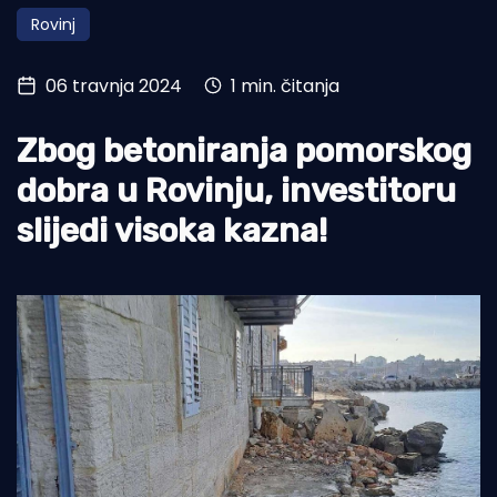
Rovinj
Turizam i nautika
Pomorstvo
06 travnja 2024
1 min. čitanja
Ribolov
Zbog betoniranja pomorskog
Ekologija
dobra u Rovinju, investitoru
Tradicija i kultura
slijedi visoka kazna!