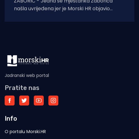
ŽABORIĆ - Jedna se mještanka Žaborića
našla uvrijeđena jer je Morski HR objavio
snimku dvojice muškaraca koji karijolama u
more između
Jadranski web portal
Pratite nas
Info
O portalu Morski.HR