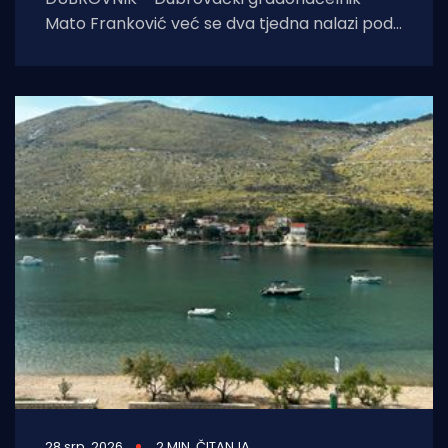
Mato Franković već se dva tjedna nalazi pod
24-satnom policijskom zaštitom zbog
ozbiljnih prijetnji koje je
28 srp. 2026
2 MIN. ČITANJA