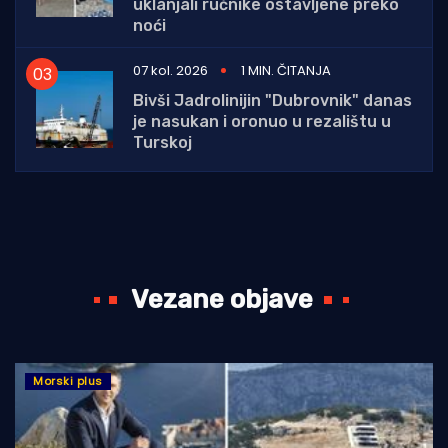
uklanjali ručnike ostavljene preko
noći
07 kol. 2026
1 MIN. ČITANJA
Bivši Jadrolinijin "Dubrovnik" danas
je nasukan i oronuo u rezalištu u
Turskoj
Vezane objave
Morski plus