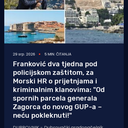
29 srp. 2026
5 MIN. ČITANJA
Franković dva tjedna pod
policijskom zaštitom, za
Morski HR o prijetnjama i
kriminalnim klanovima: "Od
spornih parcela generala
Zagorca do novog GUP-a –
neću pokleknuti!"
DUBROVNIK - Dubrovački gradonačelnik