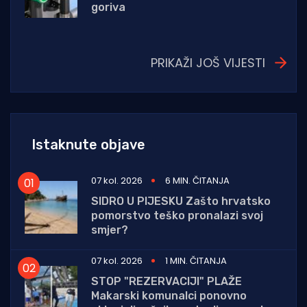
goriva
PRIKAŽI JOŠ VIJESTI
Istaknute objave
07 kol. 2026
6 MIN. ČITANJA
SIDRO U PIJESKU Zašto hrvatsko
pomorstvo teško pronalazi svoj
smjer?
07 kol. 2026
1 MIN. ČITANJA
STOP "REZERVACIJI" PLAŽE
Makarski komunalci ponovno