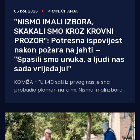
05 kol. 2026
4 MIN. ČITANJA
"NISMO IMALI IZBORA,
SKAKALI SMO KROZ KROVNI
PROZOR": Potresna ispovijest
nakon požara na jahti —
"Spasili smo unuka, a ljudi nas
sada vrijeđaju!"
KOMIŽA - "U 1.40 sati iz prvog nas je sna
probudio plamen na krmi. Nismo imali izbora
— suprug, ja