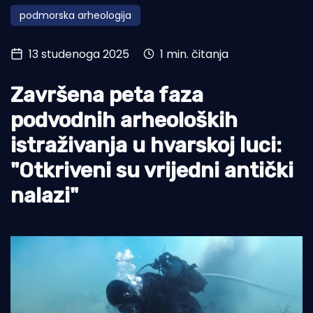
podmorska arheologija
Turizam i nautika
Pomorstvo
13 studenoga 2025
1 min. čitanja
Ribolov
Završena peta faza
Ekologija
podvodnih arheoloških
Tradicija i kultura
istraživanja u hvarskoj luci:
"Otkriveni su vrijedni antički
nalazi"