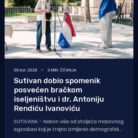
05 kol. 2026
3 MIN. ČITANJA
Sutivan dobio spomenik
posvećen bračkom
iseljeništvu i dr. Antoniju
Rendiću Ivanoviću
SUTIVANA - Nakon više od stoljeća masovnog
egzodusa koji je trajno izmijenio demografsku
sliku otoka, Sutivan je jučer, 4. kolovoza 2026.