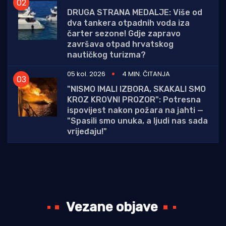
DRUGA STRANA MEDALJE: Više od
dva tankera otpadnih voda iza
čarter sezone! Gdje zapravo
završava otpad hrvatskog
nautičkog turizma?
05 kol. 2026
4 MIN. ČITANJA
"NISMO IMALI IZBORA, SKAKALI SMO
KROZ KROVNI PROZOR": Potresna
ispovijest nakon požara na jahti —
"Spasili smo unuka, a ljudi nas sada
vrijeđaju!"
Vezane objave