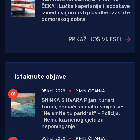
ČEKA": Lučke kapetanije i ispostave
između sigurnosti plovidbe i zaštite
pomorskog dobra
PRIKAŽI JOŠ VIJESTI
Istaknute objave
05 kol. 2026
2 MIN. ČITANJA
SNIMKA S HVARA Pijani turisti
tonuli, domaći snimalli i smijali se:
"Ne smite tu parkirat" - Policija:
"Nema kaznenog djela za
nepomaganje!"
05 kol. 2026
9 MIN. ČITANJA