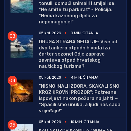
tonuli, domaći snimalli i smijali se:
"Ne smite tu parkirat" - Policija:
"Nema kaznenog djela za
nepomaganje!"
05 kol. 2026
9 MIN. ČITANJA
DRUGA STRANA MEDALJE: Više od
dva tankera otpadnih voda iza
čarter sezone! Gdje zapravo
završava otpad hrvatskog
nautičkog turizma?
05 kol. 2026
4 MIN. ČITANJA
"NISMO IMALI IZBORA, SKAKALI SMO
KROZ KROVNI PROZOR": Potresna
ispovijest nakon požara na jahti —
"Spasili smo unuka, a ljudi nas sada
vrijeđaju!"
05 kol. 2026
10 MIN. ČITANJA
KAD NADZOR KASNI, A "MORE NE