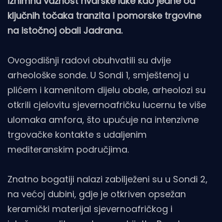
iznimnu važnost hvarske luke kao jedne od
ključnih točaka tranzita i pomorske trgovine
na istočnoj obali Jadrana.
Ovogodišnji radovi obuhvatili su dvije
arheološke sonde. U Sondi 1, smještenoj u
plićem i kamenitom dijelu obale, arheolozi su
otkrili cjelovitu sjevernoafričku lucernu te više
ulomaka amfora, što upućuje na intenzivne
trgovačke kontakte s udaljenim
mediteranskim područjima.
Znatno bogatiji nalazi zabilježeni su u Sondi 2,
na većoj dubini, gdje je otkriven opsežan
keramički materijal sjevernoafričkog i