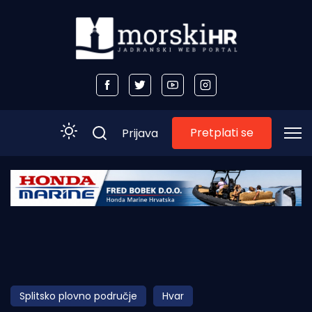
Pretplati se
Prijava
Početna
Morski plus
Morski TV
Obala
Splitsko plovno područje
Hvar
Otoci