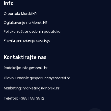
Info
O portalu Morski.HR
Oglašavanje na Morski.HR
Politika zaštite osobnih podataka
Pravila prenošenja sadržaja
Kontaktirajte nas
Redakcija:
info@morski.hr
Glavni urednik:
gasparjurica@morski.hr
Marketing:
marketing@morski.hr
Telefon:
+385 1 551 35 12