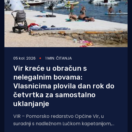
05 kol. 2026
1 MIN. ČITANJA
Vir kreće u obračun s
nelegalnim bovama:
Vlasnicima plovila dan rok do
četvrtka za samostalno
uklanjanje
VIR – Pomorsko redarstvo Općine Vir, u
suradnji s nadležnom Lučkom kapetanijom,
pokreće veliku akciju uklanjanja svih