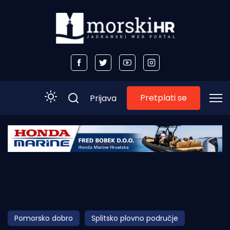
Pretplati se
Prijava
Početna
Morski plus
Morski TV
Obala
Pomorsko dobro
Splitsko plovno područje
Otoci