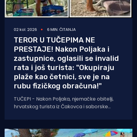
02 kol. 2026
6 MIN. ČITANJA
TEROR U TUČEPIMA NE
PRESTAJE! Nakon Poljaka i
zastupnice, oglasili se invalid
rata i još turista: "Okupiraju
plaže kao četnici, sve je na
rubu fizičkog obračuna!"
TUČEPI - Nakon Poljaka, njemačke obitelji,
hrvatskog turista iz Čakovca i saborske
zastupnice, još jedna obitelj iz Bosne i
Hercegovine javlja