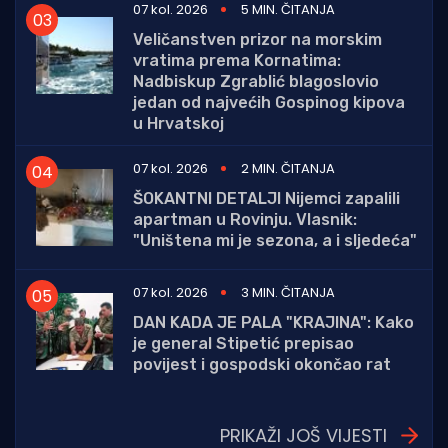
07 kol. 2026
5 MIN. ČITANJA
Veličanstven prizor na morskim
vratima prema Kornatima:
Nadbiskup Zgrablić blagoslovio
jedan od najvećih Gospinog kipova
u Hrvatskoj
07 kol. 2026
2 MIN. ČITANJA
ŠOKANTNI DETALJI Nijemci zapalili
apartman u Rovinju. Vlasnik:
"Uništena mi je sezona, a i sljedeća"
07 kol. 2026
3 MIN. ČITANJA
DAN KADA JE PALA "KRAJINA": Kako
je general Stipetić prepisao
povijest i gospodski okončao rat
PRIKAŽI JOŠ VIJESTI