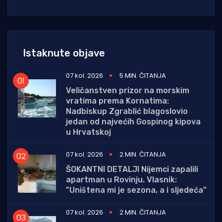
Istaknute objave
07 kol. 2026
5 MIN. ČITANJA
Veličanstven prizor na morskim
vratima prema Kornatima:
Nadbiskup Zgrablić blagoslovio
jedan od najvećih Gospinog kipova
u Hrvatskoj
07 kol. 2026
2 MIN. ČITANJA
ŠOKANTNI DETALJI Nijemci zapalili
apartman u Rovinju. Vlasnik:
"Uništena mi je sezona, a i sljedeća"
07 kol. 2026
2 MIN. ČITANJA