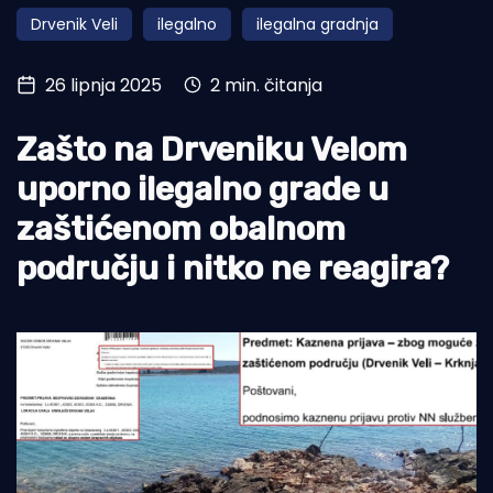
Drvenik Veli
ilegalno
ilegalna gradnja
Turizam i nautika
Pomorstvo
26 lipnja 2025
2 min. čitanja
Ribolov
Zašto na Drveniku Velom
Ekologija
uporno ilegalno grade u
Tradicija i kultura
zaštićenom obalnom
području i nitko ne reagira?