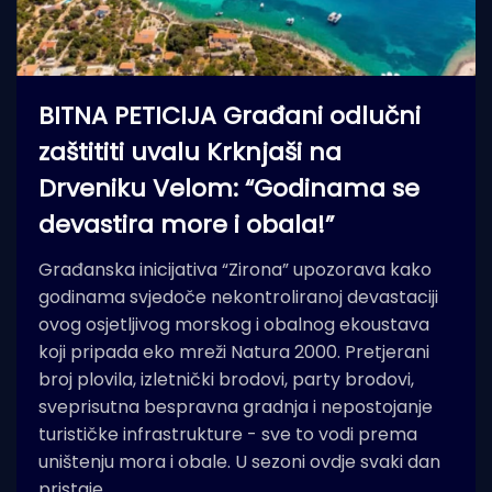
BITNA PETICIJA Građani odlučni
zaštititi uvalu Krknjaši na
Drveniku Velom: “Godinama se
devastira more i obala!”
Građanska inicijativa “Zirona” upozorava kako
godinama svjedoče nekontroliranoj devastaciji
ovog osjetljivog morskog i obalnog ekoustava
koji pripada eko mreži Natura 2000. Pretjerani
broj plovila, izletnički brodovi, party brodovi,
sveprisutna bespravna gradnja i nepostojanje
turističke infrastrukture - sve to vodi prema
uništenju mora i obale. U sezoni ovdje svaki dan
pristaje