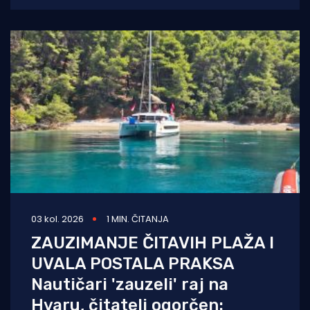
nelegalno postavljenih naprava za
03 kol. 2026
1 MIN. ČITANJA
ZAUZIMANJE ČITAVIH PLAŽA I
UVALA POSTALA PRAKSA
Nautičari 'zauzeli' raj na
Hvaru, čitatelj ogorčen: