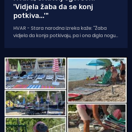
'Vidjela žaba da se konj
potkiva...'"
HVAR - Stara narodna izreka kaže: "Žaba
vidjela da konja potkivaju, pa i ona digla nogu."
Čini se da