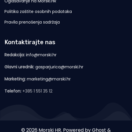
Oglašavanje na Morski.HR
Politika zaštite osobnih podataka
Pravila prenošenja sadržaja
Kontaktirajte nas
Redakcija:
info@morski.hr
Glavni urednik:
gasparjurica@morski.hr
Marketing:
marketing@morski.hr
Telefon:
+385 1 551 35 12
© 2026 Morski HR. Powered by
Ghost
&