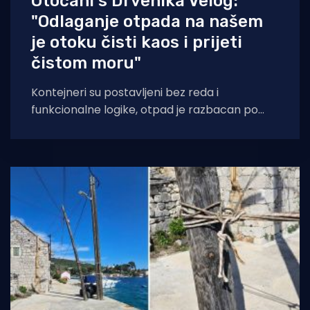
Otočani s Drvenika Velog:
"Odlaganje otpada na našem
je otoku čisti kaos i prijeti
čistom moru"
Kontejneri su postavljeni bez reda i
funkcionalne logike, otpad je razbacan po
zemlji, različite vrste otpada su pomiješane, a
prostor