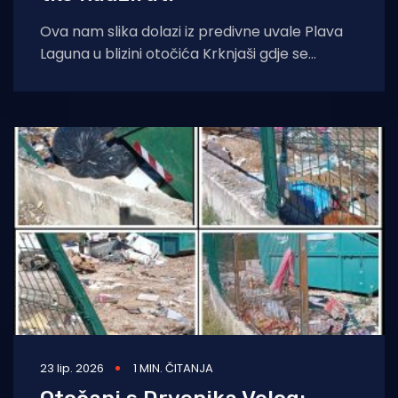
Ova nam slika dolazi iz predivne uvale Plava
Laguna u blizini otočića Krknjaši gdje se
dnevno gura na stotinu brodova
23 lip. 2026
1 MIN. ČITANJA