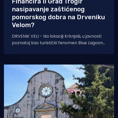
Financira li Grad Trogir
nasipavanje zaštićenog
pomorskog dobra na Drveniku
Velom?
DRVENIK VELI - Na lokaciji Krknjaši, u javnosti
poznatoj kao turistički fenomen Blue Lagoon
(Plava laguna) na otoku Drveniku Velikom,
zabilježen