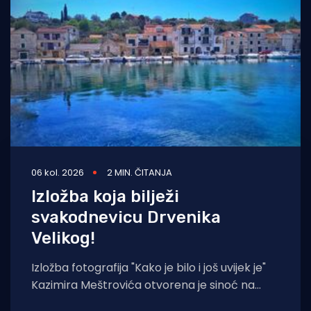
Turizam i nautika
Pomorstvo
Ribolov
Ekologija
Tradicija i kultura
06 kol. 2026
2 MIN. ČITANJA
Izložba koja bilježi
svakodnevicu Drvenika
Velikog!
Izložba fotografija "Kako je bilo i još uvijek je"
Kazimira Meštrovića otvorena je sinoć na
Drveniku Velikom. Ciklus