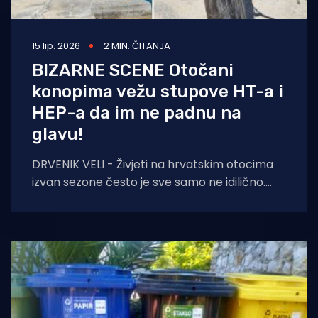
15 lip. 2026
2 MIN. ČITANJA
BIZARNE SCENE Otočani
konopima vežu stupove HT-a i
HEP-a da im ne padnu na
glavu!
DRVENIK VELI - Živjeti na hrvatskim otocima
izvan sezone često je sve samo ne idilično.
Osim loših brodskih veza, sve malobrojniji