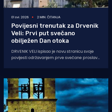
01 svi. 2026
2 MIN. ČITANJA
Povijesni trenutak za Drvenik
Veli: Prvi put svečano
obilježen Dan otoka
DRVENIK VELI ispisao je novu stranicu svoje
povijesti održavanjem prve svečane proslave
Dana otoka. Manifestacija, koja je okupila
mještane i