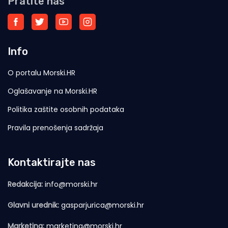
Pratite nas
Info
O portalu Morski.HR
Oglašavanje na Morski.HR
Politika zaštite osobnih podataka
Pravila prenošenja sadržaja
Kontaktirajte nas
Redakcija:
info@morski.hr
Glavni urednik:
gasparjurica@morski.hr
Marketing:
marketing@morski.hr