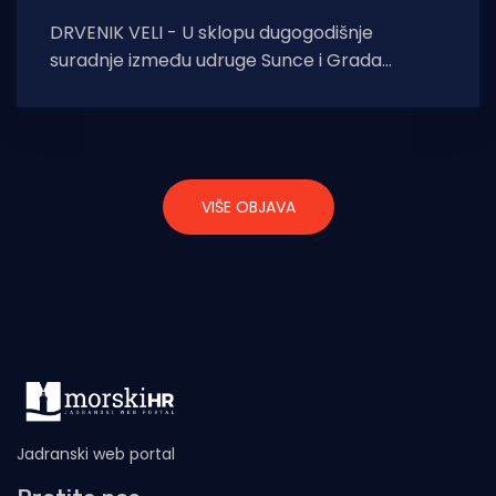
DRVENIK VELI - U sklopu dugogodišnje
suradnje između udruge Sunce i Grada
Trogira i ove godine održana je edukativna
tribina o
VIŠE OBJAVA
Jadranski web portal