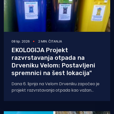
08 lip. 2026
2 MIN. ČITANJA
EKOLOGIJA Projekt
razvrstavanja otpada na
Drveniku Velom: Postavljeni
spremnici na šest lokacija"
Dana 6. lipnja na Velom Drveniku započeo je
projekt razvrstavanja otpada kao važan
korak prema održivom razvoju otoka. Projekt
su