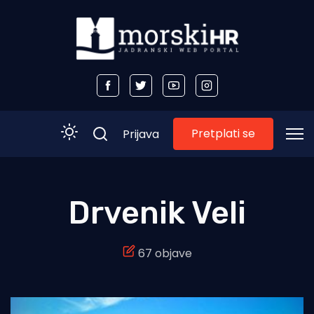
Pretplati se
Prijava
Početna
Drvenik Veli
Morski plus
67 objave
Morski TV
Obala
Otoci