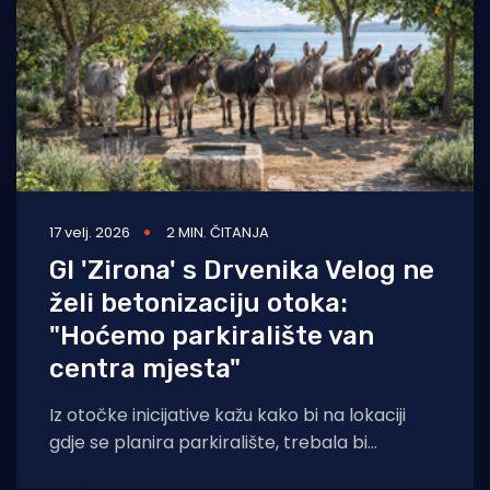
17 velj. 2026
2 MIN. ČITANJA
GI 'Zirona' s Drvenika Velog ne
želi betonizaciju otoka:
"Hoćemo parkiralište van
centra mjesta"
Iz otočke inicijative kažu kako bi na lokaciji
gdje se planira parkiralište, trebala bi
biti zelena oaza i kako su