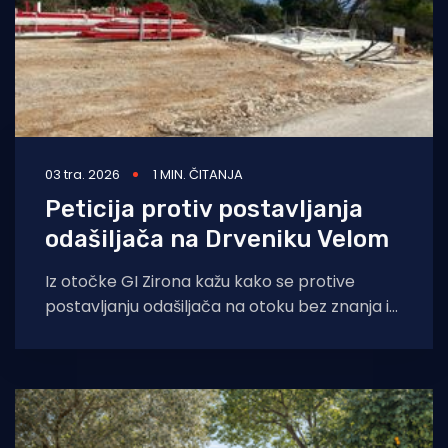
03 tra. 2026
1 MIN. ČITANJA
Peticija protiv postavljanja
odašiljača na Drveniku Velom
Iz otočke GI Zirona kažu kako se protive
postavljanju odašiljača na otoku bez znanja i
sudjelovanja otočana. "Odluke koje