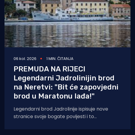
06 kol. 2026
1 MIN. ČITANJA
PREMUDA NA RIJECI
Legendarni Jadrolinijin brod
na Neretvi: "Bit će zapovjedni
brod u Maratonu lađa!"
Legendarni brod Jadrolinije ispisuje nove
stranice svoje bogate povijesti i to
sudjelovanjem u Maratonu lađa! Premuda se
trenutačno nalazi u