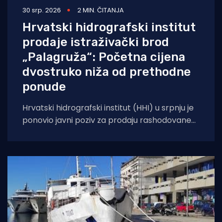
30 srp. 2026
2 MIN. ČITANJA
Hrvatski hidrografski institut
prodaje istraživački brod
„Palagruža“: Početna cijena
dvostruko niža od prethodne
ponude
Hrvatski hidrografski institut (HHI) u srpnju je
ponovio javni poziv za prodaju rashodovane
dugotrajne imovine – istraživačkog broda
„Palagruža“. Prodaja se