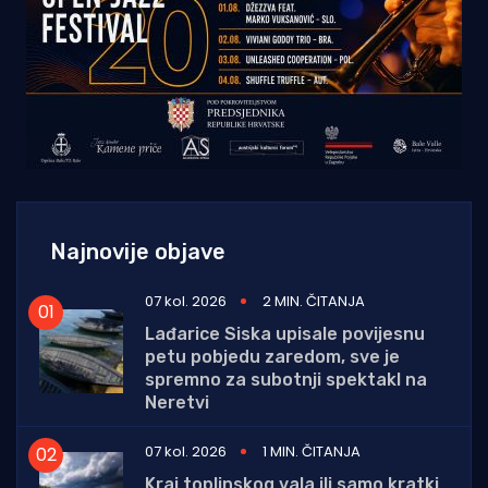
Najnovije objave
07 kol. 2026
2 MIN. ČITANJA
Lađarice Siska upisale povijesnu
petu pobjedu zaredom, sve je
spremno za subotnji spektakl na
Neretvi
07 kol. 2026
1 MIN. ČITANJA
Kraj toplinskog vala ili samo kratki