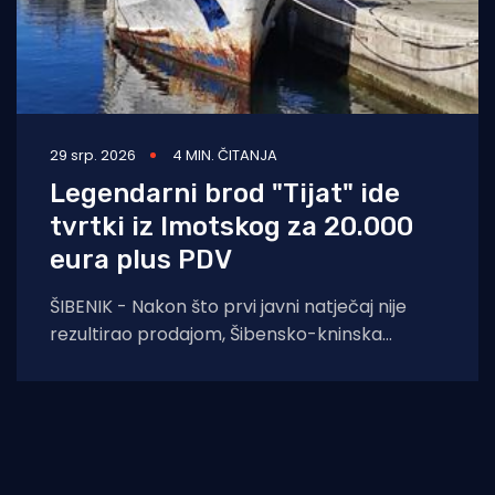
29 srp. 2026
4 MIN. ČITANJA
Legendarni brod "Tijat" ide
tvrtki iz Imotskog za 20.000
eura plus PDV
ŠIBENIK - Nakon što prvi javni natječaj nije
rezultirao prodajom, Šibensko-kninska
županija na ponovljenom je pozivu prihvatila
najvišu od tri