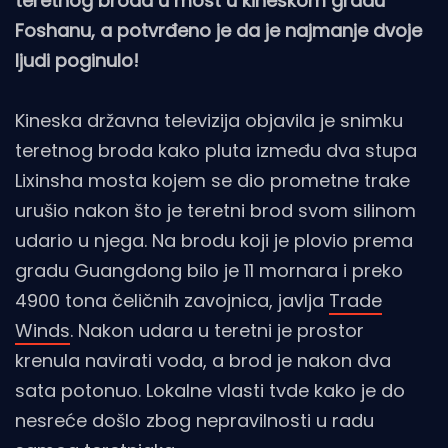
teretnog broda u most u kineskom gradu
Foshanu, a potvrđeno je da je najmanje dvoje
ljudi poginulo!
Kineska državna televizija objavila je snimku
teretnog broda kako pluta između dva stupa
Lixinsha mosta kojem se dio prometne trake
urušio nakon što je teretni brod svom silinom
udario u njega. Na brodu koji je plovio prema
gradu Guangdong bilo je 11 mornara i preko
4900 tona čeličnih zavojnica, javlja
Trade
Winds
. Nakon udara u teretni je prostor
krenula navirati voda, a brod je nakon dva
sata potonuo. Lokalne vlasti tvde kako je do
nesreće došlo zbog nepravilnosti u radu