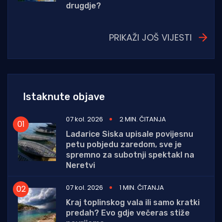
drugdje?
PRIKAŽI JOŠ VIJESTI
Istaknute objave
07 kol. 2026
2 MIN. ČITANJA
Lađarice Siska upisale povijesnu
petu pobjedu zaredom, sve je
spremno za subotnji spektakl na
Neretvi
07 kol. 2026
1 MIN. ČITANJA
Kraj toplinskog vala ili samo kratki
predah? Evo gdje večeras stiže