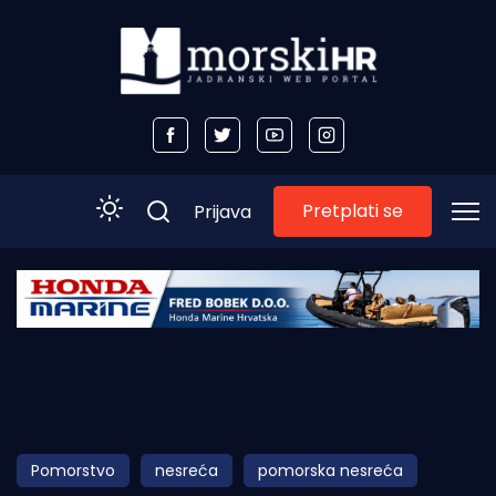
Pretplati se
Prijava
Početna
Morski plus
Morski TV
Obala
Pomorstvo
nesreća
pomorska nesreća
Otoci