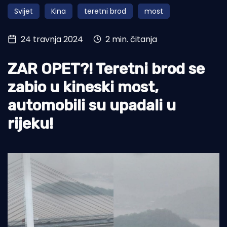
Svijet
Kina
teretni brod
most
Turizam i nautika
Pomorstvo
24 travnja 2024
2 min. čitanja
Ribolov
ZAR OPET?! Teretni brod se
Ekologija
zabio u kineski most,
Tradicija i kultura
automobili su upadali u
rijeku!