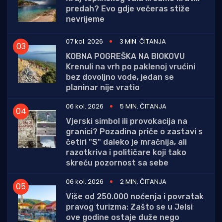
predah? Evo gdje večeras stiže
nevrijeme
07 kol. 2026
3 MIN. ČITANJA
KOBNA POGREŠKA NA BIOKOVU
Krenuli na vrh po paklenoj vrućini
bez dovoljno vode, jedan se
planinar nije vratio
06 kol. 2026
5 MIN. ČITANJA
Vjerski simbol ili provokacija na
granici? Pozadina priče o zastavi s
četiri "S" daleko je mračnija, ali
razotkriva i političare koji tako
skreću pozornost sa sebe
06 kol. 2026
2 MIN. ČITANJA
Više od 250.000 noćenja i povratak
pravog turizma: Zašto se u Jelsi
ove godine ostaje duže nego