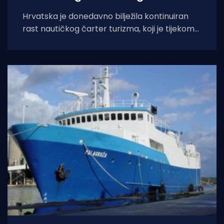
Hrvatska je donedavno bilježila kontinuiran
rast nautičkog čarter turizma, koji je tijekom
2025. godine (siječanj–studeni) prema
podacima Ministarstva pomorstva,