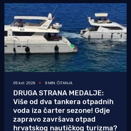
05 kol. 2026
9 MIN. ČITANJA
DRUGA STRANA MEDALJE:
Više od dva tankera otpadnih
voda iza čarter sezone! Gdje
zapravo završava otpad
hrvatskog nautičkog turizma?