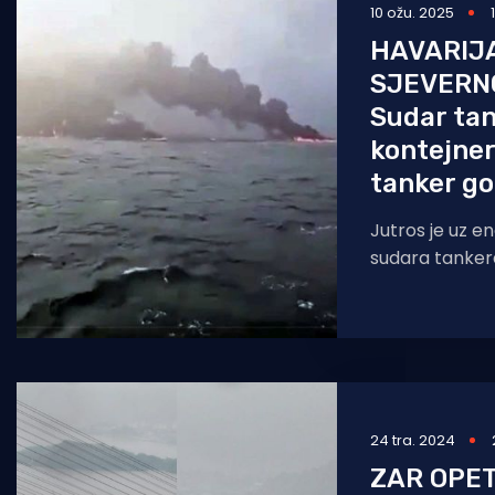
10 ožu. 2025
HAVARIJ
SJEVERN
Sudar tan
kontejner
tanker go
Jutros je uz e
sudara tanker
broda. Tanker 
24 tra. 2024
ZAR OPET?