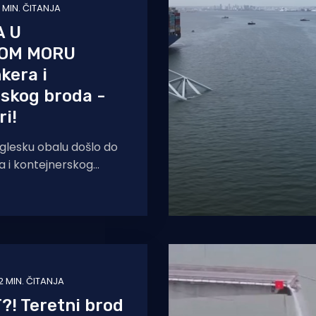
1 MIN. ČITANJA
A U
OM MORU
kera i
skog broda -
ri!
nglesku obalu došlo do
a i kontejnerskog
je nakon ekplozije
zahvatio plamen! Do sudara
2 MIN. ČITANJA
! Teretni brod