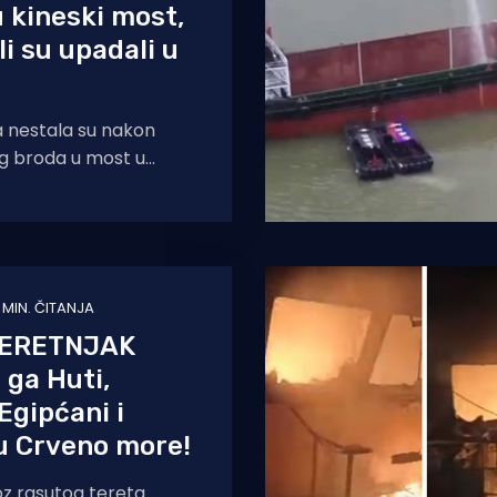
u kineski most,
i su upadali u
a nestala su nakon
g broda u most u
u Foshanu, a
da je najmanje
 MIN. ČITANJA
TERETNJAK
 ga Huti,
Egipćani i
u Crveno more!
oz rasutog tereta