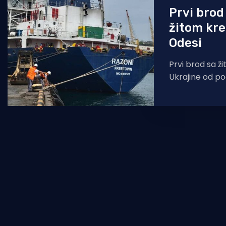
Prvi brod
žitom kre
Odesi
Prvi brod sa ži
Ukrajine od po
napustio je lu
prema