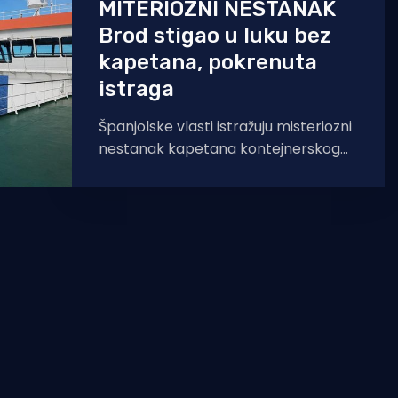
MITERIOZNI NESTANAK
Brod stigao u luku bez
kapetana, pokrenuta
istraga
Španjolske vlasti istražuju misteriozni
nestanak kapetana kontejnerskog
broda koji je krajem prošlog tjedna
stigao u luku Algeciras. Algeciras
Express od