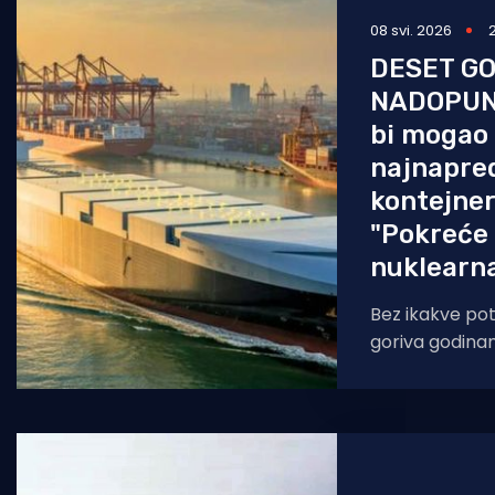
08 svi. 2026
Pomorstvo
DESET GO
Ribolov
NADOPUN
Ekologija
bi mogao 
najnapred
Tradicija i kultura
kontejner
"Pokreće
nuklearna
Bez ikakve p
goriva godinam
bi preoblikovat