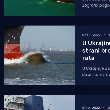
Zografia pogođe
Morski.hr prvi 
snimku udara. I
07 kol. 2022
U Ukrajin
strani br
rata
U Ukrajini je u
strani teretni
veljači i u njeg
01 kol. 2022
2