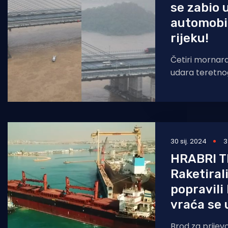
se zabio 
automobil
rijeku!
Četiri mornar
udara teretno
kineskom grad
potvrđeno je 
30 sij. 2024
3
HRABRI 
Raketirali
popravili 
vraća se 
Brod za prijev