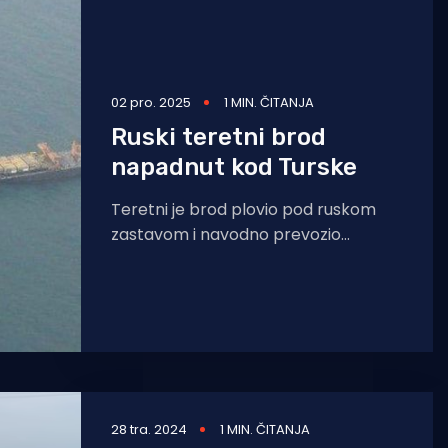
02 pro. 2025
1 MIN. ČITANJA
Ruski teretni brod
napadnut kod Turske
Teretni je brod plovio pod ruskom
zastavom i navodno prevozio
suncokretovo ulje od Rusije do
Gruzije. Brod je javio da
28 tra. 2024
1 MIN. ČITANJA