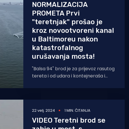
NORMALIZACIJA
PROMETA Prvi
"teretnjak" prošao je
kroz novootvoreni kanal
u Baltimoreu nakon
katastrofalnog
urušavanja mosta!
"Balsa 94" brod je za prijevoz rasutog
tereta i od udara i kontejneraša i
posljedičnog urušavanja mosta
Frances
22 velj. 2024
1 MIN. ČITANJA
VIDEO Teretni brod se