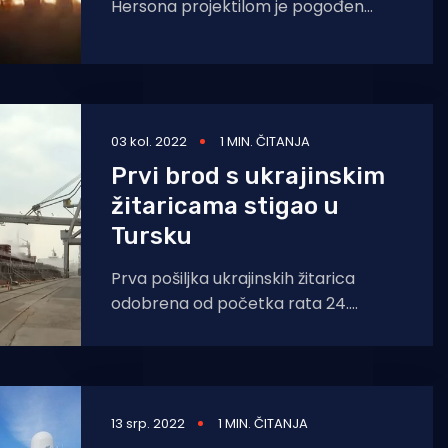
Hersona projektilom je pogođen
teretni brod Tuzla turskog vlasnika.
Pritom je izbio požar, ali ozlijeđenih
03 kol. 2022
1 MIN. ČITANJA
Prvi brod s ukrajinskim
žitaricama stigao u
Tursku
Prva pošiljka ukrajinskih žitarica
odobrena od početka rata 24.
veljače stigla je u utorak navečer
pred sjevernu obalu Istanbula na
13 srp. 2022
1 MIN. ČITANJA