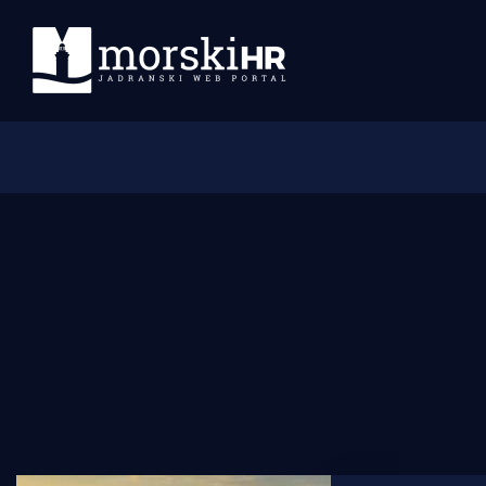
Početna
Morski plus
Morski TV
Obala
Otoci
Turizam i nautika