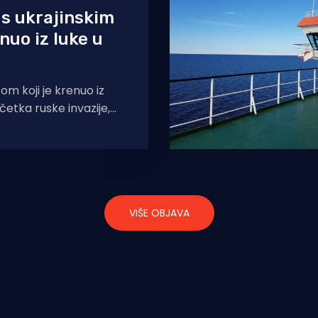
 s ukrajinskim
nuo iz luke u
tom koji je krenuo iz
četka ruske invazije,
ku Odesa u ponedjeljak,
VIŠE OBJAVA