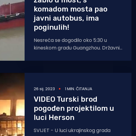
zabio u most, s
komadom mosta pao
javni autobus, ima
poginulih!
Nesreća se dogodilo oko 5:30 u
kineskom gradu Guangzhou. Državni
mediji navode da je u nesreći
poginulo dvoje ljudi,
26 sij. 2023
1 MIN. ČITANJA
VIDEO Turski brod
pogođen projektilom u
luci Herson
SVIJET - U luci ukrajinskog grada