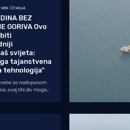
2 MIN. ČITANJA
DINA BEZ
E GORIVA Ovo
biti
niji
aš svijeta:
 ga tajanstvena
 tehnologija"
otrebe za nadopunom
a, ovaj tihi div mogao
i globalnu trgovinu i
energetsku dominaciju. Kina je