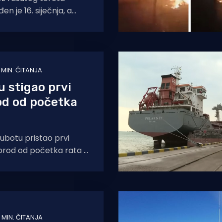
n je 16. siječnja, a
je objavio zastrašujuću
sti
1 MIN. ČITANJA
u stigao prvi
od od početka
 subotu pristao prvi
 brod od početka rata u
a će biti
 MIN. ČITANJA