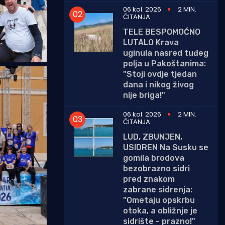
06 kol. 2026
2 MIN.
ČITANJA
TELE BESPOMOĆNO
LUTALO Krava
uginula nasred tuđeg
polja u Pakoštanima:
"Stoji ovdje tjedan
dana i nikog živog
nije briga!"
06 kol. 2026
2 MIN.
ČITANJA
LUD, ZBUNJEN,
USIDREN Na Susku se
gomila brodova
bezobrazno sidri
pred znakom
zabrane sidrenja:
"Ometaju opskrbu
otoka, a obližnje je
sidrište - prazno!"