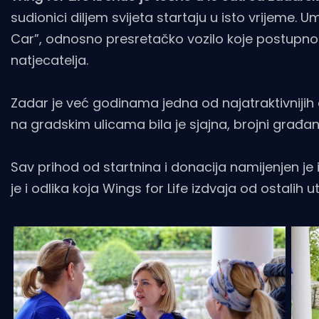
sudionici diljem svijeta startaju u isto vrijeme. U
Car”, odnosno presretačko vozilo koje postupno 
natjecatelja.
Zadar je već godinama jedna od najatraktivnijih
na gradskim ulicama bila je sjajna, brojni građani 
Sav prihod od startnina i donacija namijenjen je 
je i odlika koja Wings for Life izdvaja od ostalih ut