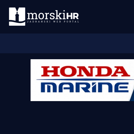
Početna
Morski plus
Morski TV
Obala
Otoci
Turizam i nautika