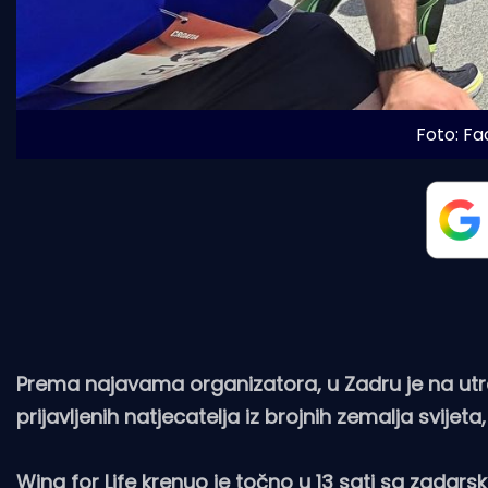
Foto: Fa
Prema najavama organizatora, u Zadru je na utrc
prijavljenih natjecatelja iz brojnih zemalja svijet
Wing for Life krenuo je točno u 13 sati sa zadars