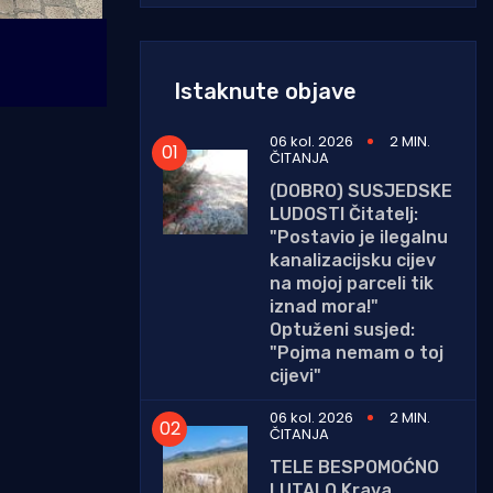
Istaknute objave
06 kol. 2026
2 MIN.
ČITANJA
(DOBRO) SUSJEDSKE
LUDOSTI Čitatelj:
"Postavio je ilegalnu
kanalizacijsku cijev
na mojoj parceli tik
iznad mora!"
Optuženi susjed:
"Pojma nemam o toj
cijevi"
06 kol. 2026
2 MIN.
ČITANJA
TELE BESPOMOĆNO
LUTALO Krava