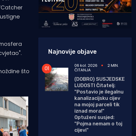
 “Catcher
sustigne
tmosfera
Najnovije objave
cvjetao".
06 kol. 2026
2 MIN.
ČITANJA
 moždine što
(DOBRO) SUSJEDSKE
LUDOSTI Čitatelj:
"Postavio je ilegalnu
kanalizacijsku cijev
na mojoj parceli tik
iznad mora!"
Optuženi susjed:
"Pojma nemam o toj
cijevi"