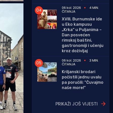
06 kol. 2026
4 MIN.
ČITANJA
XVIII. Burnumske ide
u Eko kampusu
„Krka“ u Puljanima –
Dan posvećen
rimskoj baštini,
gastronomiji i učenju
kroz doživljaj
06 kol. 2026
3 MIN.
ČITANJA
Kriljanski brodari
počistili jednu uvalu
pa poručili: "Čuvajmo
naše more!"
PRIKAŽI JOŠ VIJESTI