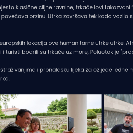
mjesto klasične ciljne ravnine, trkače lovi takozvani
povećava brzinu. Utrka završava tek kada vozilo 
 europskih lokacija ove humanitarne utrke utrke. A
i turisti bodrili su trkače uz more, Poluotok je "pro
istraživanjima i pronalasku lijeka za ozljede leđne
rka.