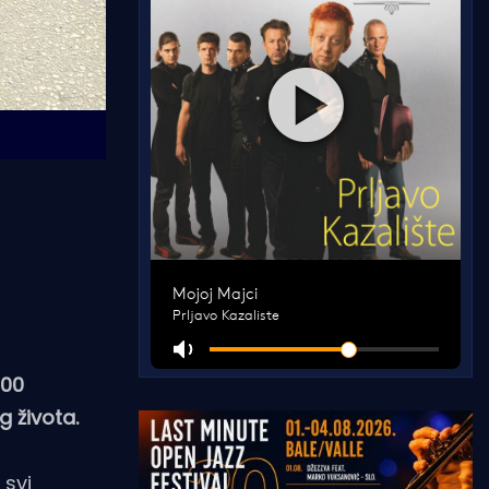
000
g života.
 svi