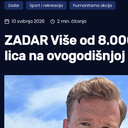
Zadar
Sport i rekreacija
humanitarna akcija
Pomorstvo
Ribolov
10 svibnja 2026
2 min. čitanja
Ekologija
ZADAR Više od 8.000
Tradicija i kultura
lica na ovogodišnjoj 