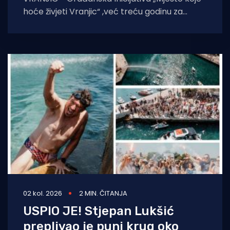
hoće živjeti Vranjic“ ,već treću godinu za
redom, organizirala je druženje i ekološko-
humanitarnu utrku
02 kol. 2026
2 MIN. ČITANJA
USPIO JE! Stjepan Lukšić
preplivao je puni krug oko