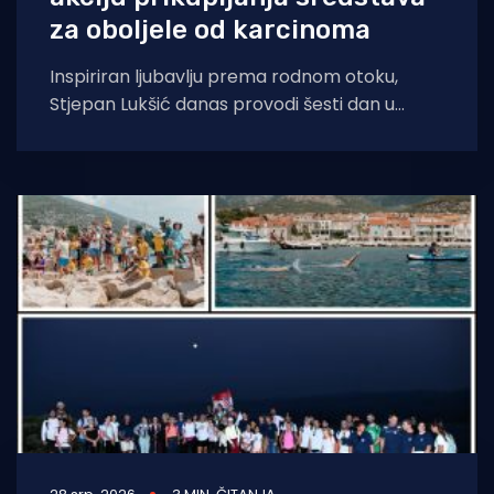
za oboljele od karcinoma
Inspiriran ljubavlju prema rodnom otoku,
Stjepan Lukšić danas provodi šesti dan u
moru. Cilj je oplivati čitav Brač, odnosno
prijeći