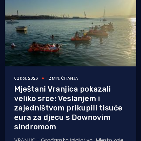
Turizam i nautika
Pomorstvo
Ribolov
Ekologija
Tradicija i kultura
02 kol. 2026
2 MIN. ČITANJA
Mještani Vranjica pokazali
veliko srce: Veslanjem i
zajedništvom prikupili tisuće
eura za djecu s Downovim
sindromom
VRANJIC - Građanska Inicijativa „Mjesto koje