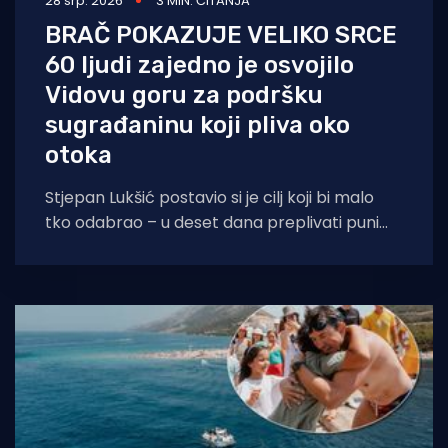
28 srp. 2026
3 MIN. ČITANJA
BRAČ POKAZUJE VELIKO SRCE
60 ljudi zajedno je osvojilo
Vidovu goru za podršku
sugrađaninu koji pliva oko
otoka
Stjepan Lukšić postavio si je cilj koji bi malo
tko odabrao – u deset dana preplivati puni
krug oko Brača. Impresivan