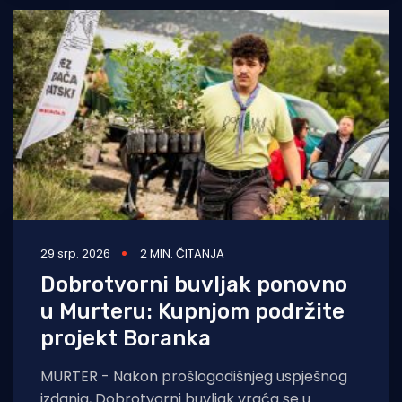
29 srp. 2026
2 MIN. ČITANJA
Dobrotvorni buvljak ponovno
u Murteru: Kupnjom podržite
projekt Boranka
MURTER - Nakon prošlogodišnjeg uspješnog
izdanja, Dobrotvorni buvljak vraća se u