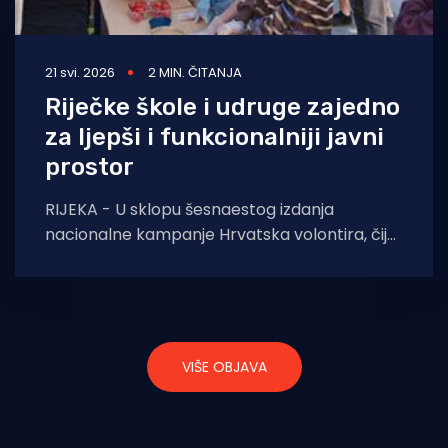
21 svi. 2026
2 MIN. ČITANJA
Riječke škole i udruge zajedno
za ljepši i funkcionalniji javni
prostor
RIJEKA - U sklopu šesnaestog izdanja
nacionalne kampanje Hrvatska volontira, čija
je ovogodišnja tema volontiranje kao snaga
održive zajednice, u središtu
VIŠE OBJAVA