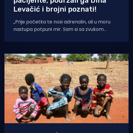
pacijente, podržali ga Dina
Levačić i brojni poznati!
„Prije početka te nosi adrenalin, ali u moru
nastupa potpuni mir. Sam si sa zvukom
valova. Tada shvatiš da ovo