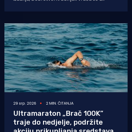
Murter i ove godine, spajajući održivost,
zajedništvo i humanitarni cilj.
29 srp. 2026
2 MIN. ČITANJA
Ultramaraton „Brač 100K”
traje do nedjelje, podržite
akciju prikupljanja sredstava