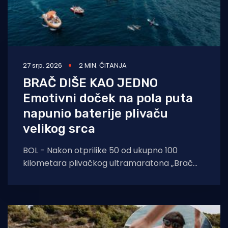
27 srp. 2026
2 MIN. ČITANJA
BRAČ DIŠE KAO JEDNO
Emotivni doček na pola puta
napunio baterije plivaču
velikog srca
BOL - Nakon otprilike 50 od ukupno 100
kilometara plivačkog ultramaratona „Brač
100K”, Stjepana Lukšića dočekalo je posebno
iznenađenje. Centar za