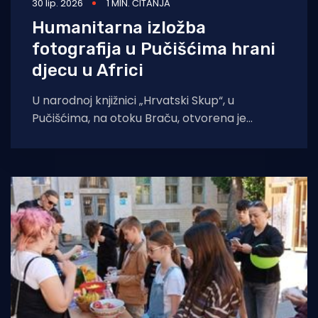
30 lip. 2026
1 MIN. ČITANJA
Humanitarna izložba
fotografija u Pučišćima hrani
djecu u Africi
U narodnoj knjižnici „Hrvatski Skup“, u
Pučišćima, na otoku Braču, otvorena je
humanitarna izložba fotografija “Marijini
obroci/Saše Ćetković” i