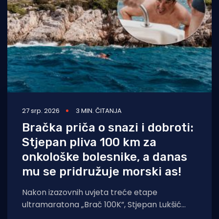
27 srp. 2026
3 MIN. ČITANJA
Bračka priča o snazi i dobroti:
Stjepan pliva 100 km za
onkološke bolesnike, a danas
mu se pridružuje morski as!
Nakon izazovnih uvjeta treće etape
ultramaratona „Brač 100K”, Stjepan Lukšić
nastavlja svoj put oko otoka prema