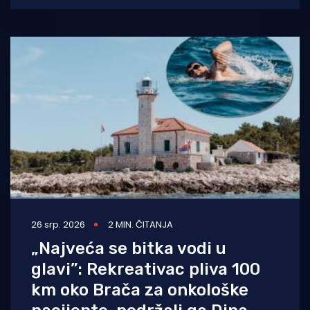
zacrtanom cilju od 100
26 srp. 2026
2 MIN. ČITANJA
„Najveća se bitka vodi u
glavi”: Rekreativac pliva 100
km oko Brača za onkološke