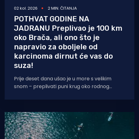
02 kol. 2026
2 MIN. ČITANJA
POTHVAT GODINE NA
JADRANU Preplivao je 100 km
oko Brača, ali ono što je
napravio za oboljele od
karcinoma dirnut će vas do
suza!
Prije deset dana ušao je u more s velikim
snom – preplivati puni krug oko rodnog
Brača. Danas je Stjepan Lukšić