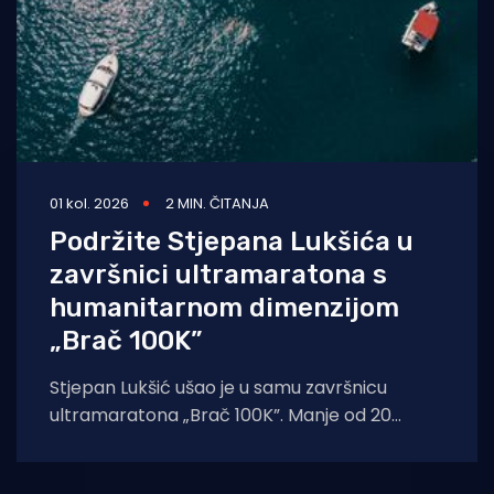
01 kol. 2026
2 MIN. ČITANJA
Podržite Stjepana Lukšića u
završnici ultramaratona s
humanitarnom dimenzijom
„Brač 100K”
Stjepan Lukšić ušao je u samu završnicu
ultramaratona „Brač 100K”. Manje od 20
kilometara je preostalo do punog kruga oko