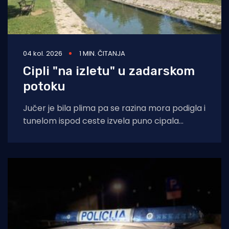
04 kol. 2026
1 MIN. ČITANJA
Cipli "na izletu" u zadarskom
potoku
Jučer je bila plima pa se razina mora podigla i
tunelom ispod ceste izvela puno cipala
balavaca do samog izvora