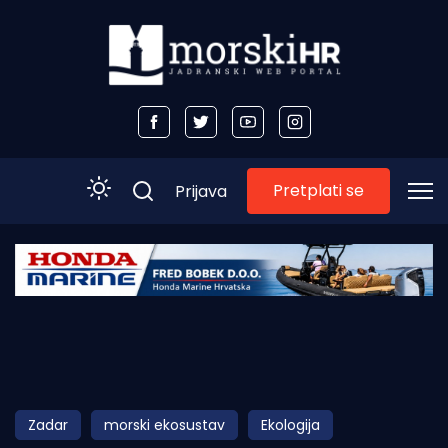
Pretplati se
Prijava
Početna
Morski plus
Morski TV
Obala
Zadar
morski ekosustav
Ekologija
Otoci