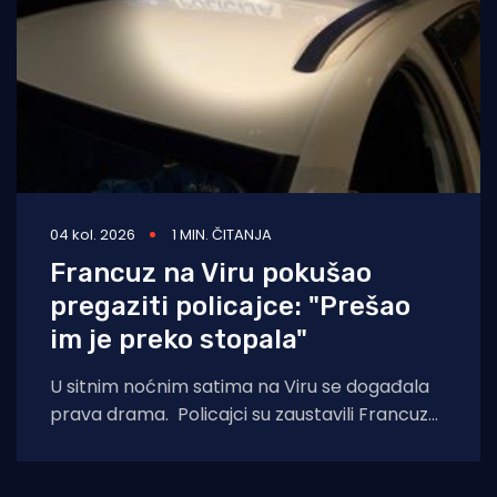
04 kol. 2026
1 MIN. ČITANJA
Francuz na Viru pokušao
pregaziti policajce: "Prešao
im je preko stopala"
U sitnim noćnim satima na Viru se događala
prava drama. Policajci su zaustavili Francuza
tijekom kontrole prometa i zatražili da