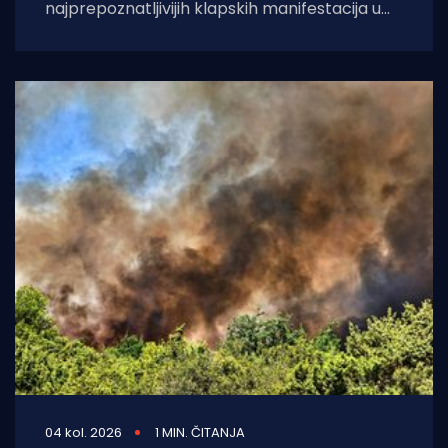
najprepoznatljivijih klapskih manifestacija u
Hrvatskoj, ove će godine doživjeti svoje 45.
izdanje. U subotu,
04 kol. 2026
1 MIN. ČITANJA