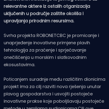
relevantne aktere iz ostalih otganizacija
uključenih u područje zaštite okoliša i
upravljanja prirodnim resursima.
Svrha projekta ROBONETCBC je promicanje i
unaprjeđenje inovativne primjene plavih
tehnologija za praćenje i sprječavanje
onečišćenja u morskim i slatkovodnim
ekosustavima.
Poticanjem suradnje među različitim dionicima
projekt ima za cilj razviti nova rješenja unutar
plavog gospodarstva i usvojiti postojeće
inovativne prakse koje poboljšavaju postojeće
metode u zemljama sudionicama.Cilj ove