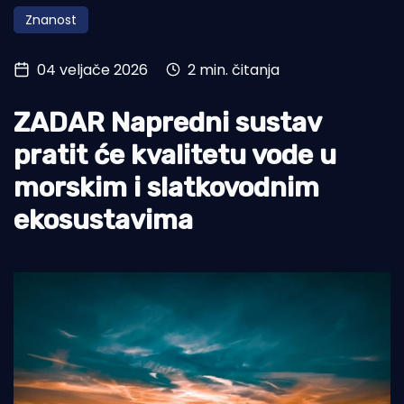
Znanost
Turizam i nautika
Pomorstvo
04 veljače 2026
2 min. čitanja
Ribolov
ZADAR Napredni sustav
Ekologija
pratit će kvalitetu vode u
Tradicija i kultura
morskim i slatkovodnim
ekosustavima