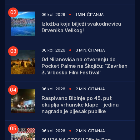
06 kol. 2026
1 MIN. ČITANJA
Izložba koja bilježi svakodnevicu
Drvenika Velikog!
06 kol. 2026
3 MIN. ČITANJA
Od Milanovića na otvorenju do
Pocket Palme na Škojiću: "Završen
3. Vrboska Film Festival"
06 kol. 2026
2 MIN. ČITANJA
Raspivano Bibinje po 45. put
okuplja vrhunske klape – jedina
nagrada je pljesak publike
06 kol. 2026
2 MIN. ČITANJA