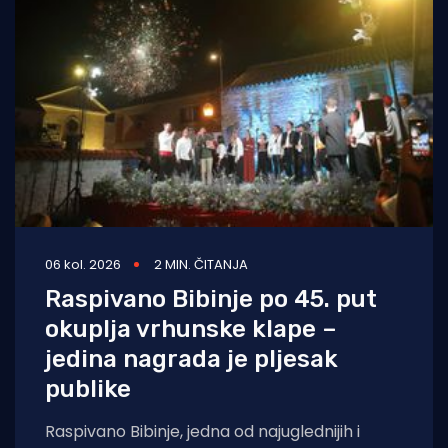
06 kol. 2026
2 MIN. ČITANJA
Raspivano Bibinje po 45. put
okuplja vrhunske klape –
jedina nagrada je pljesak
publike
Raspivano Bibinje, jedna od najuglednijih i