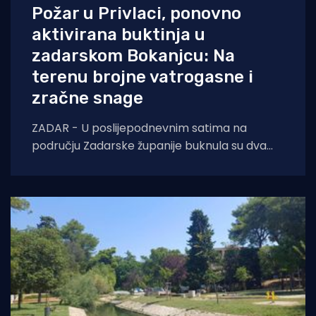
Požar u Privlaci, ponovno
aktivirana buktinja u
zadarskom Bokanjcu: Na
terenu brojne vatrogasne i
zračne snage
ZADAR - U poslijepodnevnim satima na
području Zadarske županije buknula su dva
požara otvorenog prostora. Oko 14 sati došlo
je do