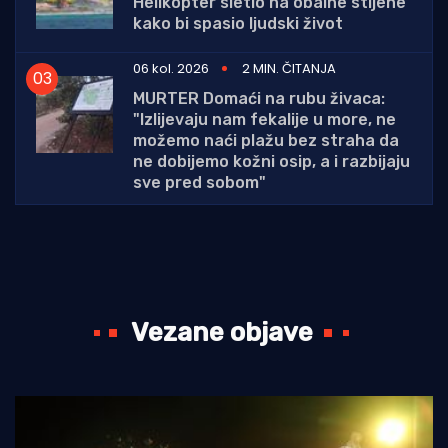
Helikopter sletio na obalne stijene
kako bi spasio ljudski život
06 kol. 2026
2 MIN. ČITANJA
MURTER Domaći na rubu živaca:
"Izlijevaju nam fekalije u more, ne
možemo naći plažu bez straha da
ne dobijemo kožni osip, a i razbijaju
sve pred sobom"
Vezane objave