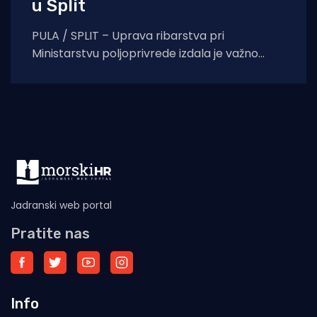
u Split
PULA / SPLIT – Uprava ribarstva pri
Ministarstvu poljoprivrede izdala je važno
priopćenje za sve vlasnike plovila i ribare s
područja Istre.
Jadranski web portal
Pratite nas
Info