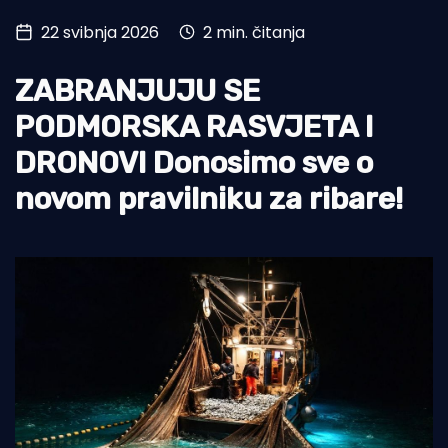
22 svibnja 2026
2 min. čitanja
Turizam i nautika
Pomorstvo
ZABRANJUJU SE
Ribolov
PODMORSKA RASVJETA I
DRONOVI Donosimo sve o
Ekologija
novom pravilniku za ribare!
Tradicija i kultura