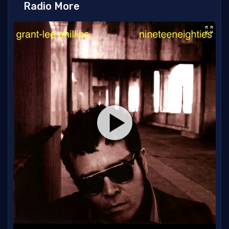
Radio More