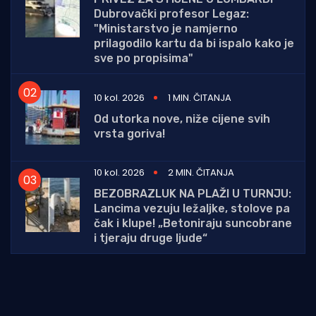
Dubrovački profesor Legaz:
"Ministarstvo je namjerno
prilagodilo kartu da bi ispalo kako je
sve po propisima"
10 kol. 2026
1 MIN. ČITANJA
Od utorka nove, niže cijene svih
vrsta goriva!
10 kol. 2026
2 MIN. ČITANJA
BEZOBRAZLUK NA PLAŽI U TURNJU:
Lancima vezuju ležaljke, stolove pa
čak i klupe! „Betoniraju suncobrane
i tjeraju druge ljude“