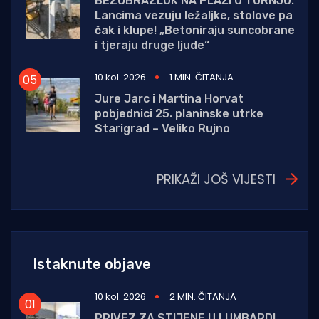
BEZOBRAZLUK NA PLAŽI U TURNJU:
Lancima vezuju ležaljke, stolove pa
čak i klupe! „Betoniraju suncobrane
i tjeraju druge ljude“
10 kol. 2026
1 MIN. ČITANJA
Jure Jarc i Martina Horvat
pobjednici 25. planinske utrke
Starigrad – Veliko Rujno
PRIKAŽI JOŠ VIJESTI
Istaknute objave
10 kol. 2026
2 MIN. ČITANJA
PRIVEZ ZA STIJENE U LUMBARDI