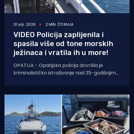
31 srp. 2026
2 MIN. ČITANJA
VIDEO Policija zaplijenila i
spasila više od tone morskih
ježinaca i vratila ih u more!
OPATIJA - Opatijska policija dovršila je
kriminalističko istraživanje nad 35-godišnjim
hrvatskim državljaninom koji je uhvaćen u
pokušaju krijumčarenja više od