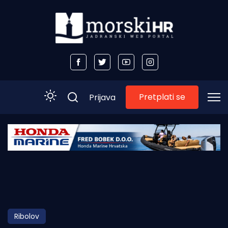
Pretplati se
Prijava
Početna
Morski plus
Morski TV
Obala
Ribolov
Otoci