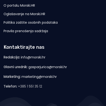
O portalu Morski.HR
Oglašavanje na Morski.HR
Politika zaštite osobnih podataka
Pravila prenošenja sadržaja
Kontaktirajte nas
Redakcija:
info@morski.hr
Glavni urednik:
gasparjurica@morski.hr
Marketing:
marketing@morski.hr
Telefon:
+385 1 551 35 12