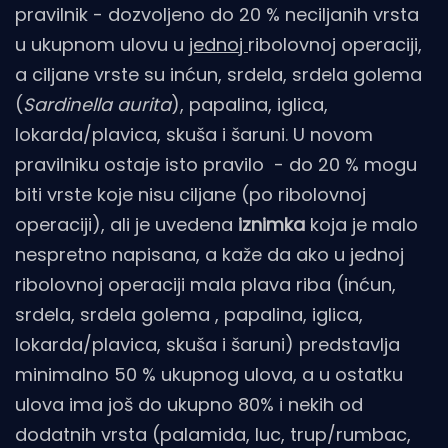
pravilnik - dozvoljeno do 20 % neciljanih vrsta
u ukupnom ulovu u
jednoj
ribolovnoj operaciji,
a ciljane vrste su inćun, srdela, srdela golema
(
Sardinella aurita
), papalina, iglica,
lokarda/plavica, skuša i šaruni. U novom
pravilniku ostaje isto pravilo - do 20 % mogu
biti vrste koje nisu ciljane (po ribolovnoj
operaciji), ali je uvedena
iznimka
koja je malo
nespretno napisana, a kaže da ako u jednoj
ribolovnoj operaciji mala plava riba (inćun,
srdela, srdela golema , papalina, iglica,
lokarda/plavica, skuša i šaruni) predstavlja
minimalno 50 % ukupnog ulova, a u ostatku
ulova ima još do ukupno 80% i nekih od
dodatnih vrsta (palamida, luc, trup/rumbac,