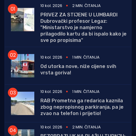
10 kol. 2026
2 MIN. ČITANJA
PRIVEZ ZA STIJENE U LUMBARDI
Dubrovački profesor Legaz:
"Ministarstvo je namjerno
prilagodilo kartu da bi ispalo kako je
sve po propisima"
10 kol. 2026
1 MIN. ČITANJA
Od utorka nove, niže cijene svih
vrsta goriva!
10 kol. 2026
1 MIN. ČITANJA
RAB Prometna ga redarica kaznila
zbog nepropisnog parkiranja, pa je
zvao na telefon i prijetio!
10 kol. 2026
2 MIN. ČITANJA