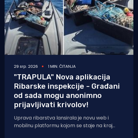
29 srp. 2026
1 MIN. ČITANJA
"TRAPULA" Nova aplikacija
Ribarske inspekcije - Građani
od sada mogu anonimno
prijavljivati krivolov!
Uprava ribarstva lansirala je novu web i
mobilnu platformu kojom se staje na kraj
nelegalnom ribolovu. Prijava sumnjivih