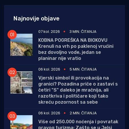
Najnovije objave
07 kol. 2026
3 MIN. ČITANJA
KOBNA POGREŠKA NA BIOKOVU
Krenuli na vrh po paklenoj vrućini
bez dovoljno vode, jedan se
planinar nije vratio
06 kol. 2026
5 MIN. ČITANJA
Vjerski simbol ili provokacija na
granici? Pozadina priče o zastavi s
četiri "S" daleko je mračnija, ali
razotkriva i političare koji tako
skreću pozornost sa sebe
06 kol. 2026
2 MIN. ČITANJA
Više od 250.000 noćenja i povratak
pravog turizma: Zašto se u Jelsi