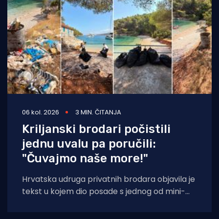
06 kol. 2026
3 MIN. ČITANJA
Kriljanski brodari počistili
jednu uvalu pa poručili:
"Čuvajmo naše more!"
Hrvatska udruga privatnih brodara objavila je
tekst u kojem dio posade s jednog od mini-
kruzera čisti jednu od uvala