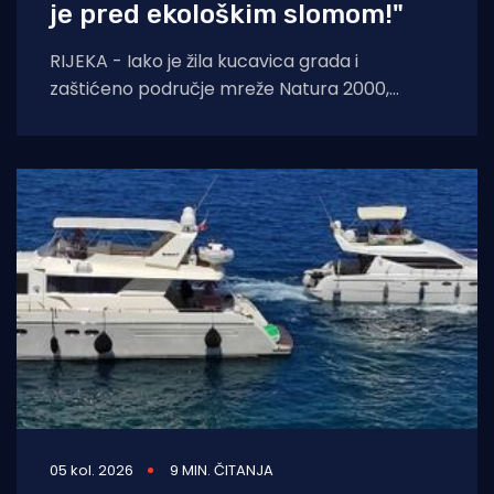
je pred ekološkim slomom!"
RIJEKA - Iako je žila kucavica grada i
zaštićeno područje mreže Natura 2000,
Rječina se sustavno uništava i pretvara u
odvodni
05 kol. 2026
9 MIN. ČITANJA