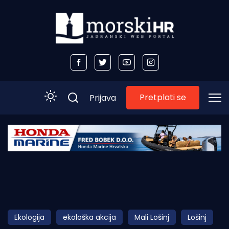
Pretplati se
Prijava
Početna
Morski plus
Morski TV
Obala
Ekologija
ekološka akcija
Mali Lošinj
Lošinj
Otoci