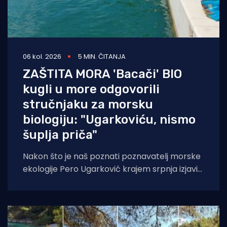
06 kol. 2026
5 MIN. ČITANJA
ZAŠTITA MORA 'Bacači' BIO
kugli u more odgovorili
stručnjaku za morsku
biologiju: "Ugarkoviću, nismo
šuplja priča"
Nakon što je naš poznati poznavatelj morske
ekologije Pero Ugarković krajem srpnja izjavio
kako je bacanje biokugli u more "