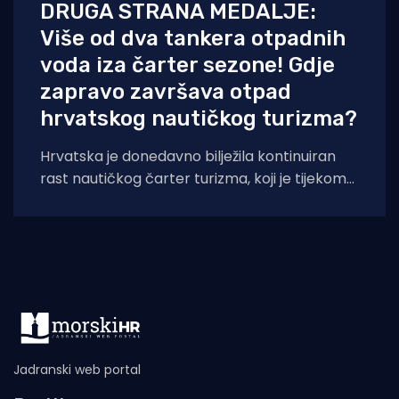
DRUGA STRANA MEDALJE:
Više od dva tankera otpadnih
voda iza čarter sezone! Gdje
zapravo završava otpad
hrvatskog nautičkog turizma?
Hrvatska je donedavno bilježila kontinuiran
rast nautičkog čarter turizma, koji je tijekom
2025. godine (siječanj–studeni) prema
podacima Ministarstva pomorstva,
Jadranski web portal