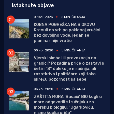
Istaknute objave
07 kol. 2026
3 MIN. ČITANJA
KOBNA POGREŠKA NA BIOKOVU
Krenuli na vrh po paklenoj vrućini
bez dovoljno vode, jedan se
planinar nije vratio
06 kol. 2026
5 MIN. ČITANJA
Vjerski simbol ili provokacija na
granici? Pozadina priče o zastavi s
četiri "S" daleko je mračnija, ali
razotkriva i političare koji tako
skreću pozornost sa sebe
06 kol. 2026
5 MIN. ČITANJA
ZAŠTITA MORA 'Bacači' BIO kugli u
more odgovorili stručnjaku za
morsku biologiju: "Ugarkoviću,
nismo šuplja priča"