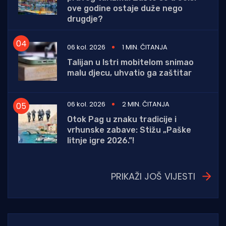
ove godine ostaje duže nego
drugdje?
06 kol. 2026
1 MIN. ČITANJA
Talijan u Istri mobitelom snimao
malu djecu, uhvatio ga zaštitar
06 kol. 2026
2 MIN. ČITANJA
Otok Pag u znaku tradicije i
vrhunske zabave: Stižu „Paške
litnje igre 2026.”!
PRIKAŽI JOŠ VIJESTI