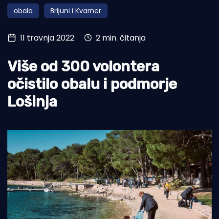
obala
Brijuni i Kvarner
Turizam i nautika
Pomorstvo
11 travnja 2022
2 min. čitanja
Ribolov
Više od 300 volontera
Ekologija
očistilo obalu i podmorje
Tradicija i kultura
Lošinja