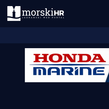
Početna
Morski plus
Morski TV
Obala
Otoci
Turizam i nautika