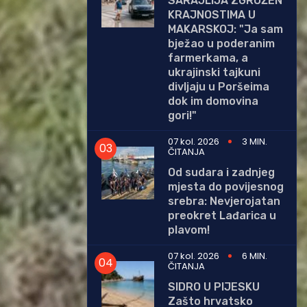
SARAJLIJA ZGROŽEN
KRAJNOSTIMA U
MAKARSKOJ: "Ja sam
bježao u poderanim
farmerkama, a
ukrajinski tajkuni
divljaju u Poršeima
dok im domovina
gori!"
07 kol. 2026
3 MIN.
ČITANJA
Od sudara i zadnjeg
mjesta do povijesnog
srebra: Nevjerojatan
preokret Lađarica u
plavom!
07 kol. 2026
6 MIN.
ČITANJA
SIDRO U PIJESKU
Zašto hrvatsko