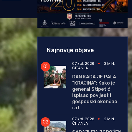
Najnovije objave
07 kol. 2026
3 MIN.
ČITANJA
DAN KADA JE PALA
"KRAJINA": Kako je
general Stipetić
ispisao povijest i
gospodski okončao
rat
07 kol. 2026
2 MIN.
ČITANJA