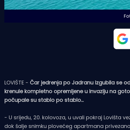
Fo
LOVIŠTE -
Čar jedrenja po Jadranu izgubila se od 
krenule kompletno opremljene u invaziju na goto
počupale su stablo po stablo...
- U srijedu, 20. kolovoza, u uvali pokraj Lovišta
dok šalje snimku plovećeg apartmana privezanog 