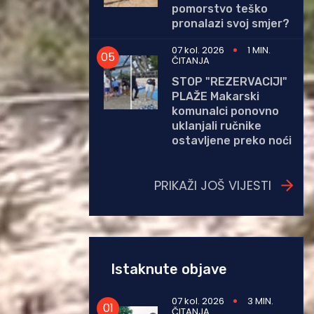
pomorstvo teško
pronalazi svoj smjer?
07 kol. 2026
1 MIN.
ČITANJA
STOP "REZERVACIJI"
PLAŽE Makarski
komunalci ponovno
uklanjali ručnike
ostavljene preko noći
PRIKAŽI JOŠ VIJESTI
Istaknute objave
07 kol. 2026
3 MIN.
ČITANJA