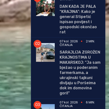
DAN KADA JE PALA
"KRAJINA": Kako je
general Stipetić
ispisao povijest i
gospodski okončao
rat
07 kol. 2026
2 MIN.
ČITANJA
SARAJLIJA ZGROŽEN
KRAJNOSTIMA U
MAKARSKOJ: "Ja sam
bježao u poderanim
farmerkama, a
ukrajinski tajkuni
divljaju u Poršeima
dok im domovina
gori!"
07 kol. 2026
6 MIN.
ČITANJA