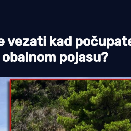
e vezati kad počupate
a obalnom pojasu?