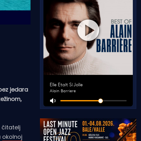
 bez jedara
težinom,
čitatelj
u
okolnoj