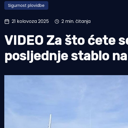
Sigurnost plovidbe
Pomorstvo
Ribolov
21 kolovoza 2025
2 min. čitanja
Ekologija
VIDEO Za što ćete s
Tradicija i kultura
posljednje stablo n