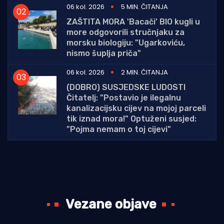
06 kol. 2026
5 MIN. ČITANJA
ZAŠTITA MORA 'Bacači' BIO kugli u
more odgovorili stručnjaku za
morsku biologiju: "Ugarkoviću,
nismo šuplja priča"
06 kol. 2026
2 MIN. ČITANJA
(DOBRO) SUSJEDSKE LUDOSTI
Čitatelj: "Postavio je ilegalnu
kanalizacijsku cijev na mojoj parceli
tik iznad mora!" Optuženi susjed:
"Pojma nemam o toj cijevi"
Vezane objave