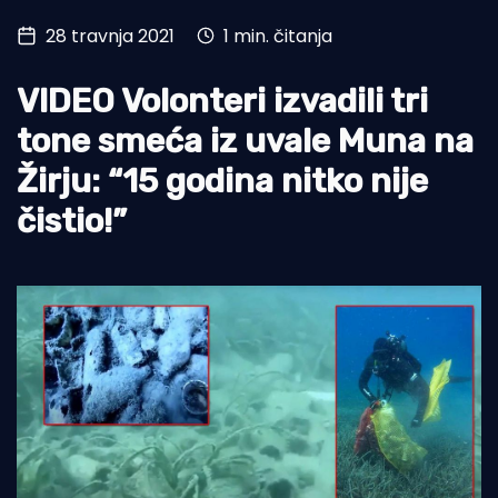
28 travnja 2021
1 min. čitanja
Turizam i nautika
Pomorstvo
VIDEO Volonteri izvadili tri
Ribolov
tone smeća iz uvale Muna na
Žirju: “15 godina nitko nije
Ekologija
čistio!”
Tradicija i kultura