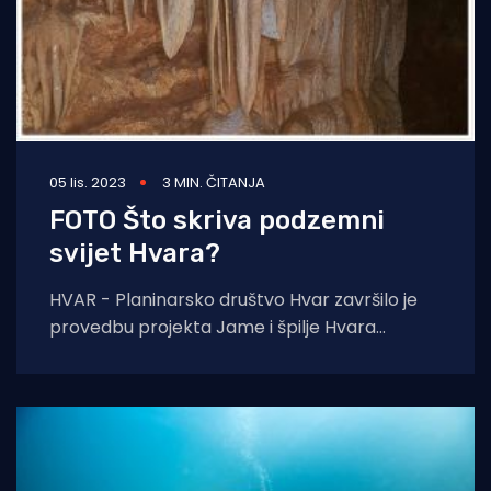
05 lis. 2023
3 MIN. ČITANJA
FOTO Što skriva podzemni
svijet Hvara?
HVAR - Planinarsko društvo Hvar završilo je
provedbu projekta Jame i špilje Hvara
sufinanciranog od strane Fonda za zaštitu
okoliša i