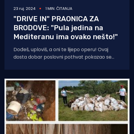
23 ruj. 2024
1 MIN. ČITANJA
"DRIVE IN" PRAONICA ZA
BRODOVE: "Pula jedina na
Mediteranu ima ovako nešto!"
Dođeš, uploviš, a oni te lijepo operu! Ovaj
dosta dobar poslovni pothvat pokazao se
pravim hitom u Puli! Mjesto radnje