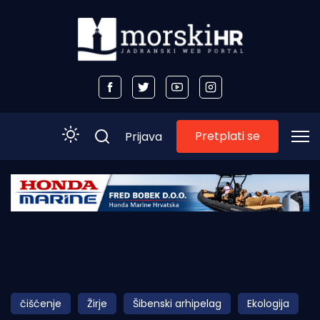
Pretplati se
Prijava
Početna
Morski plus
Morski TV
Obala
čišćenje
Žirje
Šibenski arhipelag
Ekologija
Otoci