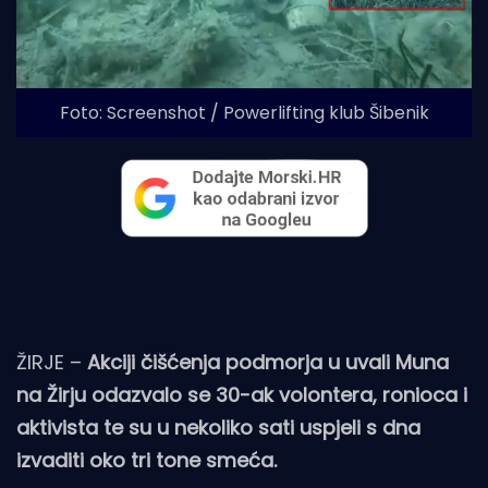
Foto: Screenshot / Powerlifting klub Šibenik
ŽIRJE –
Akciji čišćenja podmorja u uvali Muna
na Žirju odazvalo se 30-ak volontera, ronioca i
aktivista te su u nekoliko sati uspjeli s dna
izvaditi oko tri tone smeća.