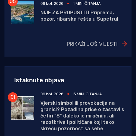
06 kol. 2026
1 MIN. ČITANJA
NIJE ZA PROPUSTITI Priprema,
pozor, ribarska fešta u Supetru!
PRIKAŽI JOŠ VIJESTI
Istaknute objave
06 kol. 2026
5 MIN. ČITANJA
Vjerski simbol ili provokacija na
granici? Pozadina priče o zastavi s
četiri "S" daleko je mračnija, ali
razotkriva i političare koji tako
skreću pozornost sa sebe