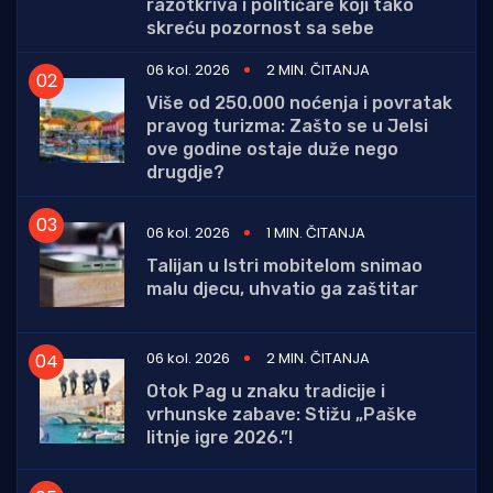
razotkriva i političare koji tako
skreću pozornost sa sebe
06 kol. 2026
2 MIN. ČITANJA
Više od 250.000 noćenja i povratak
pravog turizma: Zašto se u Jelsi
ove godine ostaje duže nego
drugdje?
06 kol. 2026
1 MIN. ČITANJA
Talijan u Istri mobitelom snimao
malu djecu, uhvatio ga zaštitar
06 kol. 2026
2 MIN. ČITANJA
Otok Pag u znaku tradicije i
vrhunske zabave: Stižu „Paške
litnje igre 2026.”!