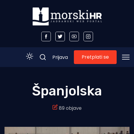
Pretplati se
Prijava
Početna
Španjolska
Morski plus
89 objave
Morski TV
Obala
Otoci