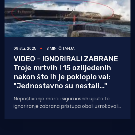
09 stu. 2025
3 MIN. ČITANJA
VIDEO - IGNORIRALI ZABRANE
Troje mrtvih i 15 ozlijeđenih
nakon što ih je poklopio val:
"Jednostavno su nestali..."
Nepoštivanje mora i sigurnosnih uputa te
ignoriranje zabrana pristupa obali uzrokovali
su tešku tragediju na obali španjolskih
Tenerifa, gdje su