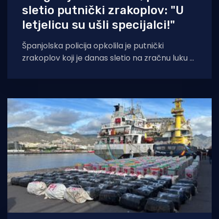
sletio putnički zrakoplov: "U
letjelicu su ušli specijalci!"
Španjolska policija opkolila je putnički
zrakoplov koji je danas sletio na zračnu luku u
Barceloni zbog prijetnji bombom! Zrakoplov
Turkish