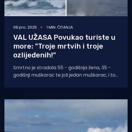
08 pro. 2025
1 MIN. ČITANJA
VAL UŽASA Povukao turiste u
more: "Troje mrtvih i troje
ozlijeđenih!"
Smrtno je stradala 55 - godišnja žena, 35 -
godišnji muškarac te još jedan muškarac, i to
nakon stravičnoh raspleta događa u