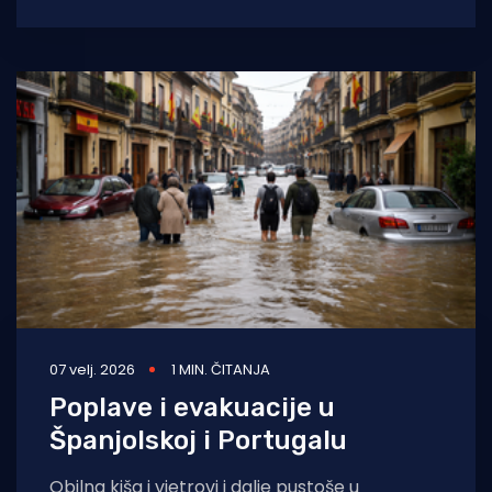
nesretna života ugašena u moru. Španjolske
su
07 velj. 2026
1 MIN. ČITANJA
Poplave i evakuacije u
Španjolskoj i Portugalu
Obilna kiša i vjetrovi i dalje pustoše u