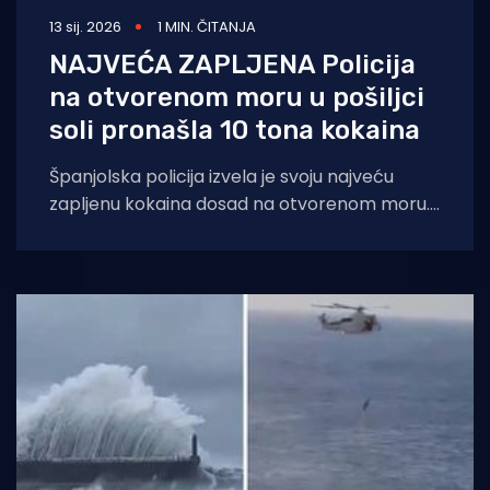
13 sij. 2026
1 MIN. ČITANJA
NAJVEĆA ZAPLJENA Policija
na otvorenom moru u pošiljci
soli pronašla 10 tona kokaina
Španjolska policija izvela je svoju najveću
zapljenu kokaina dosad na otvorenom moru.
Presreli su brod koji je prevozio gotovo 10