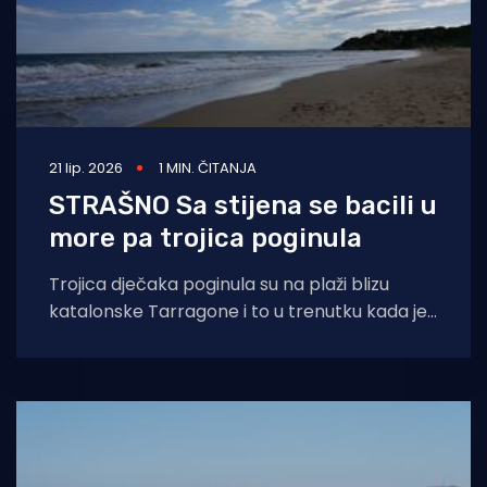
21 lip. 2026
1 MIN. ČITANJA
STRAŠNO Sa stijena se bacili u
more pa trojica poginula
Trojica dječaka poginula su na plaži blizu
katalonske Tarragone i to u trenutku kada je
zbog visokih valova bila podignuta