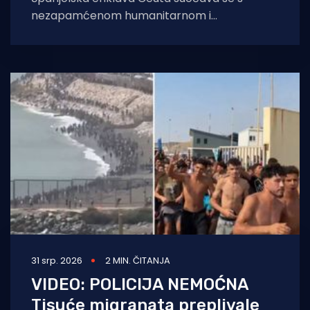
nezapamćenom humanitarnom i
sigurnosnom krizom nakon što je čak 60.000
migranata s područja
31 srp. 2026
2 MIN. ČITANJA
VIDEO: POLICIJA NEMOĆNA
Tisuće migranata preplivale