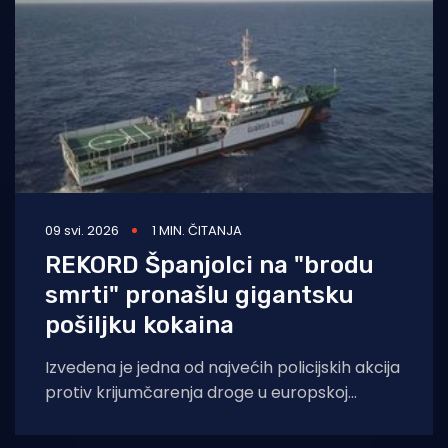
09 svi. 2026
1 MIN. ČITANJA
REKORD Španjolci na "brodu
smrti" pronašlu gigantsku
pošiljku kokaina
Izvedena je jedna od najvećih policijskih akcija
protiv krijumčarenja droge u europskoj
povijesti! Početkom svibnja u Atlantskom je
oceanu presretnut