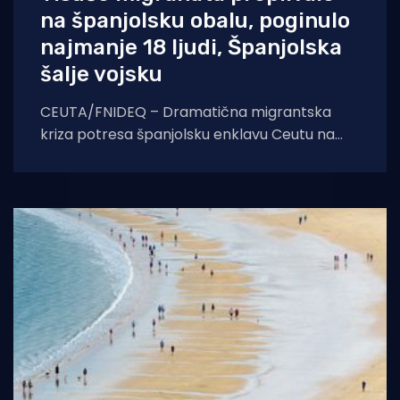
na španjolsku obalu, poginulo
najmanje 18 ljudi, Španjolska
šalje vojsku
CEUTA/FNIDEQ – Dramatična migrantska
kriza potresa španjolsku enklavu Ceutu na
sjeveru Afrike, gdje je prema izvješćima
medija i agencije EFE