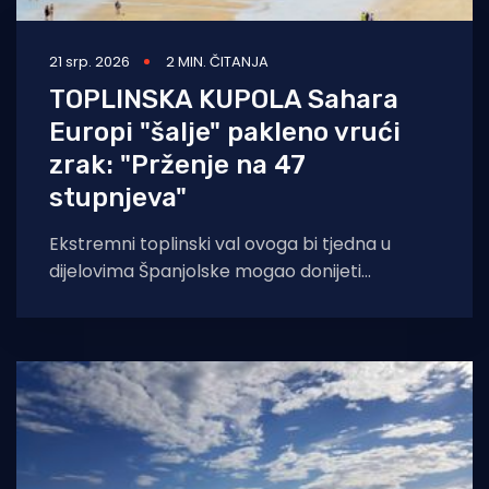
21 srp. 2026
2 MIN. ČITANJA
TOPLINSKA KUPOLA Sahara
Europi "šalje" pakleno vrući
zrak: "Prženje na 47
stupnjeva"
Ekstremni toplinski val ovoga bi tjedna u
dijelovima Španjolske mogao donijeti
temperature do 47 stupnjeva, rušiti rekorde i
mnoge u