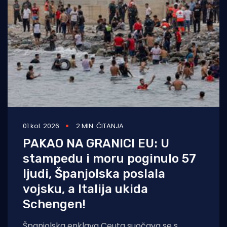
Turizam i nautika
Pomorstvo
Ribolov
Ekologija
Tradicija i kultura
01 kol. 2026
2 MIN. ČITANJA
PAKAO NA GRANICI EU: U
stampedu i moru poginulo 57
ljudi, Španjolska poslala
vojsku, a Italija ukida
Schengen!
Španjolska enklava Ceuta suočava se s