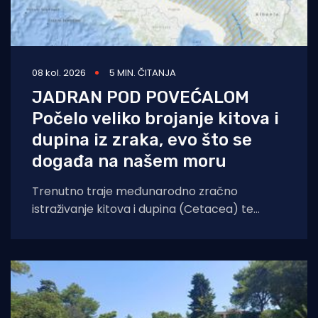
08 kol. 2026
5 MIN. ČITANJA
JADRAN POD POVEĆALOM
Počelo veliko brojanje kitova i
dupina iz zraka, evo što se
događa na našem moru
Trenutno traje međunarodno zračno
istraživanje kitova i dupina (Cetacea) te
morskih kornjača koje će obuhvatiti cijelo
područje Jadranskog mora. Cilj