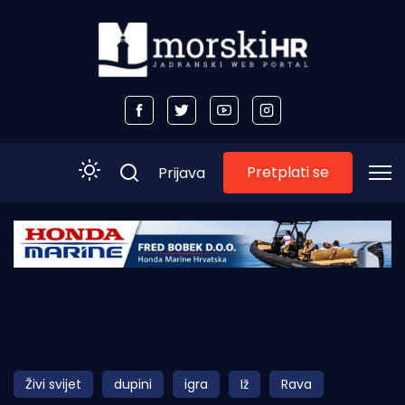
Pretplati se
Prijava
Početna
Morski plus
Morski TV
Obala
Živi svijet
dupini
igra
Iž
Rava
Otoci