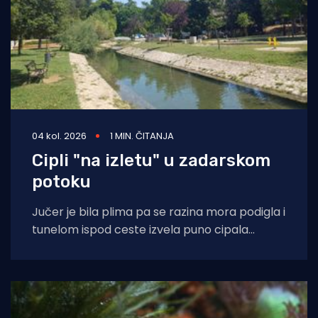
04 kol. 2026
1 MIN. ČITANJA
Cipli "na izletu" u zadarskom
potoku
Jučer je bila plima pa se razina mora podigla i
tunelom ispod ceste izvela puno cipala
balavaca do samog izvora