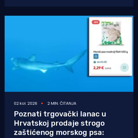
projekta na Kanarskim otocima. Odluka
dolazi nakon petogodišnje pravne
02 kol. 2026
2 MIN. ČITANJA
Poznati trgovački lanac u
Hrvatskoj prodaje strogo
zaštićenog morskog psa: