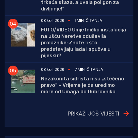
trkaća staza, a uvala poligon za
divljanje!“
08 kol. 2026
1 MIN. ČITANJA
FOTO/VIDEO Umjetnička instalacija
na ušću Neretve oduševila
prolaznike: Znate li što
predstavljaju lađa i spužva u
pijesku?
08 kol. 2026
7 MIN. ČITANJA
Nezakonita sidrišta nisu „stečeno
pravo“ – Vrijeme je da uredimo
more od Umaga do Dubrovnika
PRIKAŽI JOŠ VIJESTI