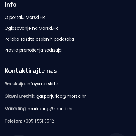
Info
O portalu Morski.HR
Oglašavanje na Morski.HR
Politika zaštite osobnih podataka
Pravila prenošenja sadržaja
Kontaktirajte nas
Redakcija:
info@morski.hr
Glavni urednik:
gasparjurica@morski.hr
Marketing:
marketing@morski.hr
Telefon:
+385 1 551 35 12