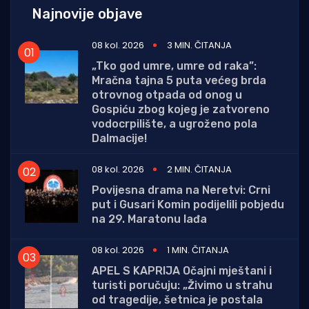
Najnovije objave
08 kol. 2026
3 MIN. ČITANJA
„Tko god umre, umre od raka”:
Mračna tajna 5 puta većeg brda
otrovnog otpada od onog u
Gospiću zbog kojeg je zatvoreno
vodocrpilište, a ugroženo pola
Dalmacije!
08 kol. 2026
2 MIN. ČITANJA
Povijesna drama na Neretvi: Crni
put i Gusari Komin podijelili pobjedu
na 29. Maratonu lađa
08 kol. 2026
1 MIN. ČITANJA
APEL S KAPRIJA Očajni mještani i
turisti poručuju: „Živimo u strahu
od tragedije, šetnica je postala