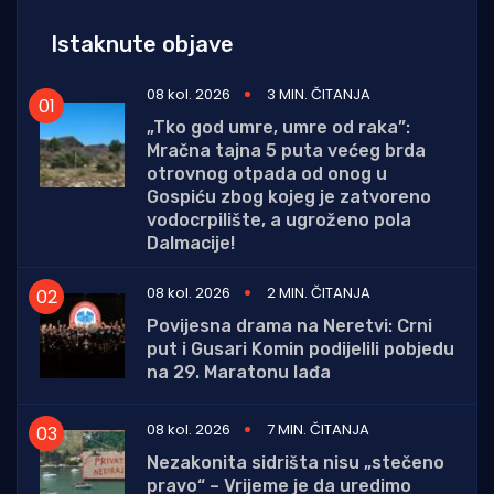
Istaknute objave
08 kol. 2026
3 MIN. ČITANJA
„Tko god umre, umre od raka”:
Mračna tajna 5 puta većeg brda
otrovnog otpada od onog u
Gospiću zbog kojeg je zatvoreno
vodocrpilište, a ugroženo pola
Dalmacije!
08 kol. 2026
2 MIN. ČITANJA
Povijesna drama na Neretvi: Crni
put i Gusari Komin podijelili pobjedu
na 29. Maratonu lađa
08 kol. 2026
7 MIN. ČITANJA
Nezakonita sidrišta nisu „stečeno
pravo“ – Vrijeme je da uredimo