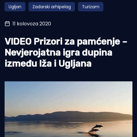
Ugljan
Zadarski arhipelag
Turizam
Turizam i nautika
Pomorstvo
11 kolovoza 2020
Ribolov
VIDEO Prizori za pamćenje –
Ekologija
Nevjerojatna igra dupina
Tradicija i kultura
između Iža i Ugljana