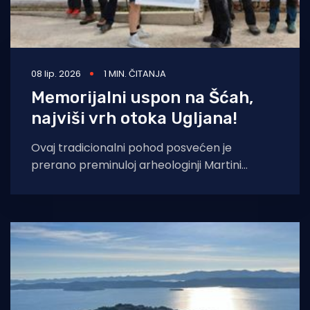
08 lip. 2026
1 MIN. ČITANJA
Memorijalni uspon na Šćah,
najviši vrh otoka Ugljana!
Ovaj tradicionalni pohod posvećen je
prerano preminuloj arheologinji Martini
Dubolnić Glavan, koja je ostavila neizbrisiv
trag u istraživanju kulturne baštine