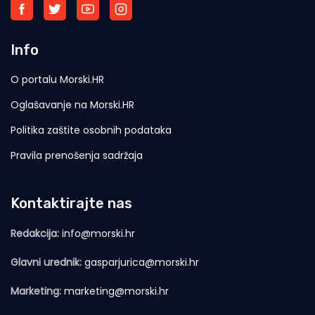
Info
O portalu Morski.HR
Oglašavanje na Morski.HR
Politika zaštite osobnih podataka
Pravila prenošenja sadržaja
Kontaktirajte nas
Redakcija:
info@morski.hr
Glavni urednik:
gasparjurica@morski.hr
Marketing:
marketing@morski.hr