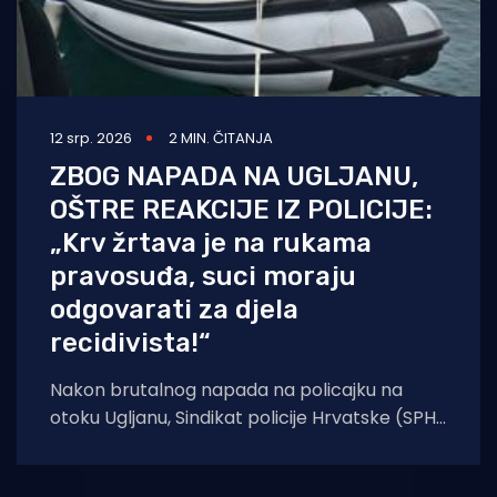
12 srp. 2026
2 MIN. ČITANJA
ZBOG NAPADA NA UGLJANU,
OŠTRE REAKCIJE IZ POLICIJE:
„Krv žrtava je na rukama
pravosuđa, suci moraju
odgovarati za djela
recidivista!“
Nakon brutalnog napada na policajku na
otoku Ugljanu, Sindikat policije Hrvatske (SPH)
uputio je dramatičan apel javnosti i vlastima,
upozoravajući