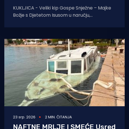
KUKLJICA - Veliki kip Gospe Snježne – Majke
Božje s Djetetom Isusom u naručju,
blagoslovio je zadarski nadbiskup Milan
Zgrablić za vrijeme
23 srp. 2026
2 MIN. ČITANJA
NAFTNE MRLJE I SMEĆE Usred