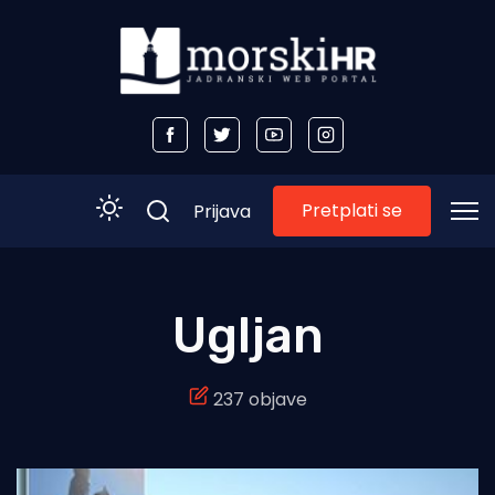
Pretplati se
Prijava
Početna
Ugljan
Morski plus
237 objave
Morski TV
Obala
Otoci