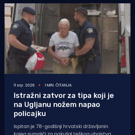
11 srp. 2026
1 MIN. ČITANJA
Istražni zatvor za tipa koji je
na Ugljanu nožem napao
policajku
Ispitan je 78-godišnji hrvatski državljanin
kojeg sumnjiči za pokušaj teškog ubojstva,