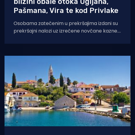
blizini obale otoka Ugljana,
Pašmana, Vira te kod Privlake
Osobama zatečenim u prekršajima izdani su
prekršajni nalozi uz izrečene novčane kazne.
Tijekom jučerašnjeg dana, 4. srpnja na moru
kod