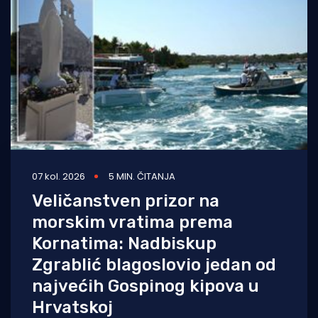
Turizam i nautika
Pomorstvo
Ribolov
Ekologija
Tradicija i kultura
07 kol. 2026
5 MIN. ČITANJA
Veličanstven prizor na
morskim vratima prema
Kornatima: Nadbiskup
Zgrablić blagoslovio jedan od
najvećih Gospinog kipova u
Hrvatskoj