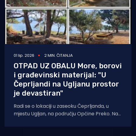
01 lip. 2026
2 MIN. ČITANJA
OTPAD UZ OBALU More, borovi
i građevinski materijal: "U
Čeprljandi na Ugljanu prostor
je devastiran"
Radi se o lokaciji u zaseoku Čeprljanda, u
mjestu Ugljan, na području Općine Preko. Na
općinsku površinu odložen je velik