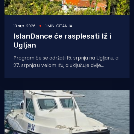
13 srp. 2026
1 MIN. ČITANJA
IslanDance će rasplesati Iž i
Ugljan
Program će se održati 15. srpnja na Ugljanu, a
27. srpnja u Velom Ižu, a uključuje dvije
međunarodne plesne izvedbe: