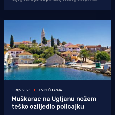
nasilje u obitelji i prijetnju nakon napada na
10 srp. 2026
1 MIN. ČITANJA
Muškarac na Ugljanu nožem
teško ozlijedio policajku