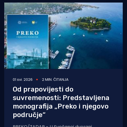
01 svi. 2026
2 MIN. ČITANJA
Od prapovijesti do
suvremenosti: Predstavljena
monografija „Preko i njegovo
područje“
PREKO/ZADAR - U Svečanoj dvorani