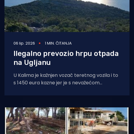
06 lip. 2026
1 MIN. ČITANJA
Ilegalno prevozio hrpu otpada
na Ugljanu
U Kalima je kažnjen vozač teretnog vozila i to
s 1450 eura kazne jer je s nevažećom
vozačkom dozvolom nezakonito