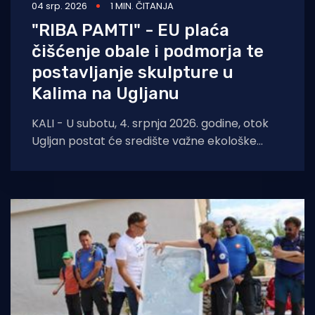
04 srp. 2026
1 MIN. ČITANJA
"RIBA PAMTI" - EU plaća
čišćenje obale i podmorja te
postavljanje skulpture u
Kalima na Ugljanu
KALI - U subotu, 4. srpnja 2026. godine, otok
Ugljan postat će središte važne ekološke
inicijative. U sklopu projekta „Riba pamti