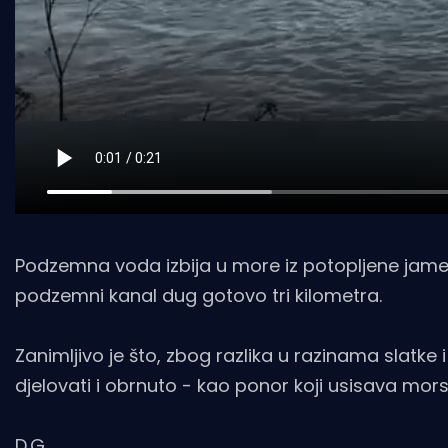
Podzemna voda izbija u more iz potopljene jame 
podzemni kanal dug gotovo tri kilometra.
Zanimljivo je što, zbog razlika u razinama slatk
djelovati i obrnuto - kao ponor koji usisava mor
D.G.