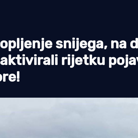
topljenje snijega, na 
ktivirali rijetku poja
re!