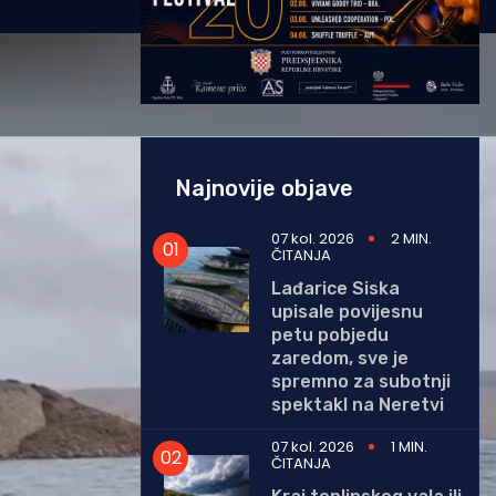
Najnovije objave
07 kol. 2026
2 MIN.
ČITANJA
Lađarice Siska
upisale povijesnu
petu pobjedu
zaredom, sve je
spremno za subotnji
spektakl na Neretvi
07 kol. 2026
1 MIN.
ČITANJA