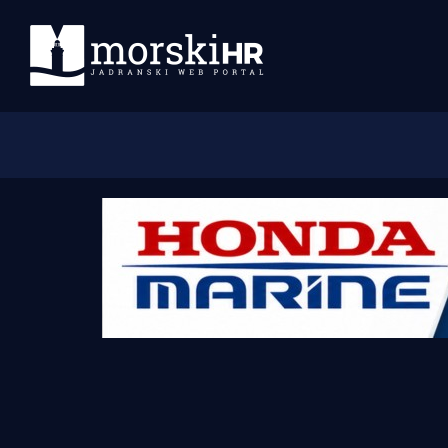
Početna
Morski plus
Morski TV
Obala
Otoci
Turizam i nautika