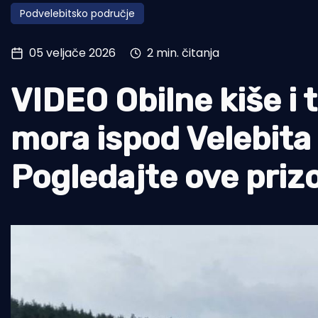
Podvelebitsko područje
Pomorstvo
Ribolov
05 veljače 2026
2 min. čitanja
Ekologija
VIDEO Obilne kiše i 
Tradicija i kultura
mora ispod Velebita a
Pogledajte ove prizo