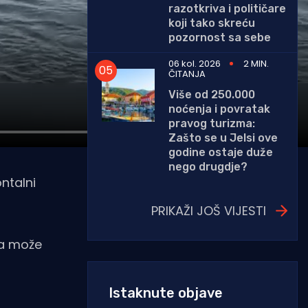
razotkriva i političare
koji tako skreću
pozornost sa sebe
06 kol. 2026
2 MIN.
ČITANJA
Više od 250.000
noćenja i povratak
pravog turizma:
Zašto se u Jelsi ove
godine ostaje duže
nego drugdje?
ntalni
PRIKAŽI JOŠ VIJESTI
ja može
Istaknute objave