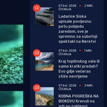
07 kol. 2026
2 MIN.
ČITANJA
Lađarice Siska
upisale povijesnu
petu pobjedu
zaredom, sve je
spremno za subotnji
spektakl na Neretvi
07 kol. 2026
1 MIN.
ČITANJA
Kraj toplinskog vala ili
samo kratki predah?
Evo gdje večeras
stiže nevrijeme
07 kol. 2026
3 MIN.
ČITANJA
KOBNA POGREŠKA NA
BIOKOVU Krenuli na
vrh po paklenoj