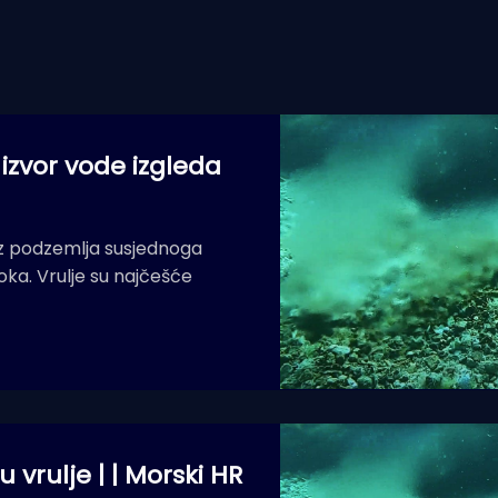
zvor vode izgleda
 iz podzemlja susjednoga
toka. Vrulje su najčešće
u vrulje | | Morski HR