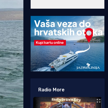
Radio More