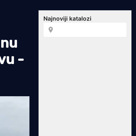
dnu
vu -