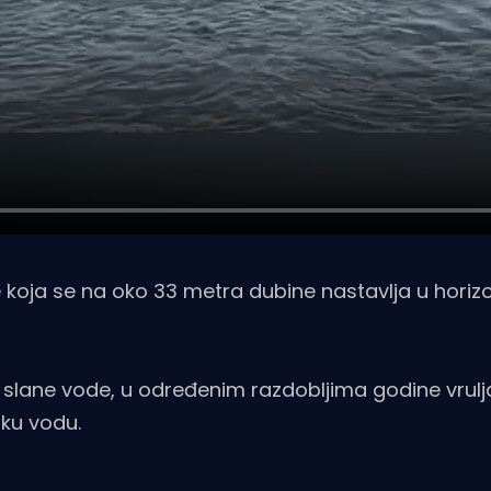
koja se na oko 33 metra dubine nastavlja u horizo
e i slane vode, u određenim razdobljima godine vrul
sku vodu.