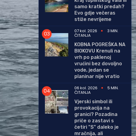
Kraj toplinskog vala ili
samo kratki predah?
Evo gdje večeras
stiže nevrijeme
07 kol. 2026
3 MIN.
ČITANJA
KOBNA POGREŠKA NA
BIOKOVU Krenuli na
vrh po paklenoj
vrućini bez dovoljno
vode, jedan se
planinar nije vratio
06 kol. 2026
5 MIN.
ČITANJA
Vjerski simbol ili
provokacija na
granici? Pozadina
priče o zastavi s
četiri "S" daleko je
mračnija, ali