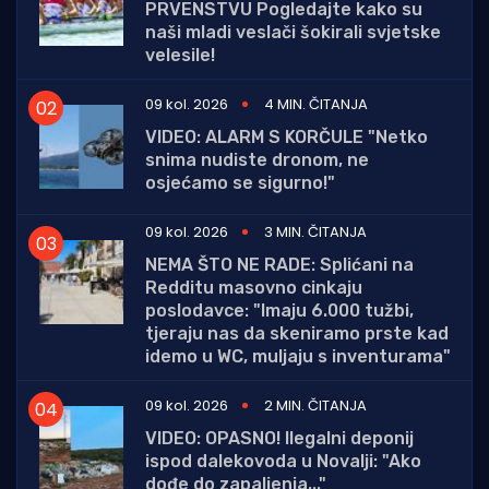
PRVENSTVU Pogledajte kako su
naši mladi veslači šokirali svjetske
velesile!
09 kol. 2026
4 MIN. ČITANJA
VIDEO: ALARM S KORČULE "Netko
snima nudiste dronom, ne
osjećamo se sigurno!"
09 kol. 2026
3 MIN. ČITANJA
NEMA ŠTO NE RADE: Splićani na
Redditu masovno cinkaju
poslodavce: "Imaju 6.000 tužbi,
tjeraju nas da skeniramo prste kad
idemo u WC, muljaju s inventurama"
09 kol. 2026
2 MIN. ČITANJA
VIDEO: OPASNO! Ilegalni deponij
ispod dalekovoda u Novalji: "Ako
dođe do zapaljenja..."