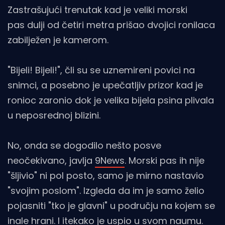
Zastrašujući trenutak kad je veliki morski
pas dulji od četiri metra prišao dvojici ronilaca
zabilježen je kamerom.
"Bijeli! Bijeli!", čli su se uznemireni povici na
snimci, a posebno je upečatljiv prizor kad je
ronioc zaronio dok je velika bijela psina plivala
u neposrednoj blizini.
No, onda se dogodilo nešto posve
neočekivano, javlja
9News
. Morski pas ih nije
"šljivio" ni pol posto, samo je mirno nastavio
"svojim poslom". Izgleda da im je samo želio
pojasniti "tko je glavni" u području na kojem se
inale hrani. I itekako je uspio u svom naumu.