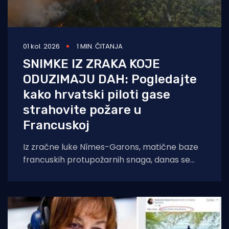
01 kol. 2026
1 MIN. ČITANJA
SNIMKE IZ ZRAKA KOJE
ODUZIMAJU DAH: Pogledajte
kako hrvatski piloti gase
strahovite požare u
Francuskoj
Iz zračne luke Nîmes-Garons, matične baze
francuskih protupožarnih snaga, danas se
javio kapetan hrvatske posade Canadaira
bojnik Igor Mindoljević: