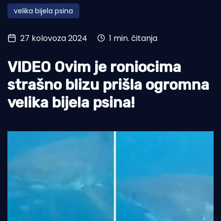
velika bijela psina
Turizam i nautika
Pomorstvo
27 kolovoza 2024
1 min. čitanja
Ribolov
VIDEO Ovim je roniocima
Ekologija
strašno blizu prišla ogromna
Tradicija i kultura
velika bijela psina!