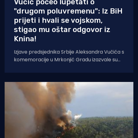
Vučić počeo lupetati o
"drugom poluvremenu": Iz BiH
prijeti i hvali se vojskom,
stigao mu oštar odgovor iz
Knina!
Izjave predsjednika Srbije Aleksandra Vučića s
komemoracije u Mrkonjić Gradu izazvale su
val reakcija u hrvatskom političkom vrhu.
Vučić je