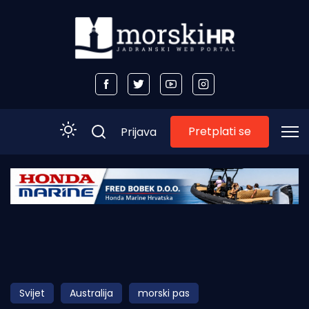
Pretplati se
Prijava
Početna
Morski plus
Morski TV
Obala
Svijet
Australija
morski pas
Otoci