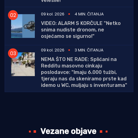
velesile!
09 kol. 2026
4 MIN. ČITANJA
VIDEO: ALARM S KORČULE "Netko
snima nudiste dronom, ne
osjećamo se sigurno!"
09 kol. 2026
3 MIN. ČITANJA
NEMA ŠTO NE RADE: Splićani na
Redditu masovno cinkaju
poslodavce: "Imaju 6.000 tužbi,
tjeraju nas da skeniramo prste kad
idemo u WC, muljaju s inventurama"
Vezane objave