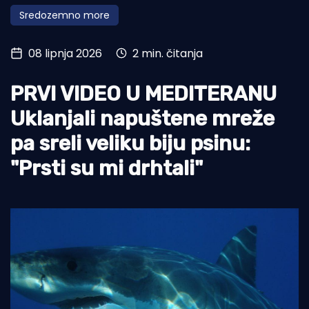
Sredozemno more
Turizam i nautika
Pomorstvo
08 lipnja 2026
2 min. čitanja
Ribolov
PRVI VIDEO U MEDITERANU
Ekologija
Uklanjali napuštene mreže
Tradicija i kultura
pa sreli veliku biju psinu:
"Prsti su mi drhtali"