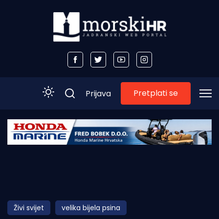
Pretplati se
Prijava
Početna
Morski plus
Morski TV
Obala
Živi svijet
velika bijela psina
Otoci