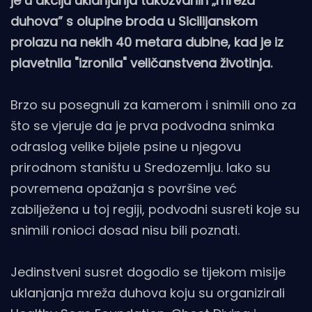
je u akciju uklanjanja takozvanih „mreža
duhova” s olupine broda u Sicilijanskom
prolazu na nekih 40 metara dubine, kad je iz
plavetnila "izronila" veličanstvena životinja.
Brzo su posegnuli za kamerom i snimili ono za
što se vjeruje da je prva podvodna snimka
odraslog velike bijele psine u njegovu
prirodnom staništu u Sredozemlju. Iako su
povremena opažanja s površine već
zabilježena u toj regiji, podvodni susreti koje su
snimili ronioci dosad nisu bili poznati.
Jedinstveni susret dogodio se tijekom misije
uklanjanja mreža duhova koju su organizirali