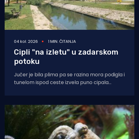
04 kol. 2026
1 MIN. ČITANJA
Cipli "na izletu" u zadarskom
potoku
Jučer je bila plima pa se razina mora podigla i
tunelom ispod ceste izvela puno cipala
balavaca do samog izvora