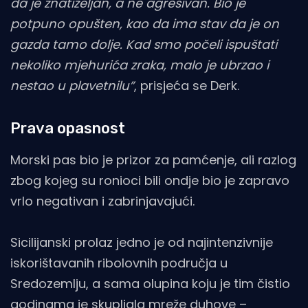
da je znatiželjan, a ne agresivan. Bio je
potpuno opušten, kao da ima stav da je on
gazda tamo dolje. Kad smo počeli ispuštati
nekoliko mjehurića zraka, malo je ubrzao i
nestao u plavetnilu”
, prisjeća se Derk.
Prava opasnost
Morski pas bio je prizor za pamćenje, ali razlog
zbog kojeg su ronioci bili ondje bio je zapravo
vrlo negativan i zabrinjavajući.
Sicilijanski prolaz jedno je od najintenzivnije
iskorištavanih ribolovnih područja u
Sredozemlju, a sama olupina koju je tim čistio
godinama je skupljala mreže duhove –