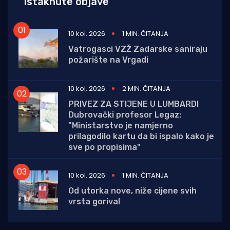
Istaknute objave
10 kol. 2026
1 MIN. ČITANJA
Vatrogasci VZŽ Zadarske saniraju
požarište na Vrgadi
10 kol. 2026
2 MIN. ČITANJA
PRIVEZ ZA STIJENE U LUMBARDI
Dubrovački profesor Legaz:
"Ministarstvo je namjerno
prilagodilo kartu da bi ispalo kako je
sve po propisima"
10 kol. 2026
1 MIN. ČITANJA
Od utorka nove, niže cijene svih
vrsta goriva!