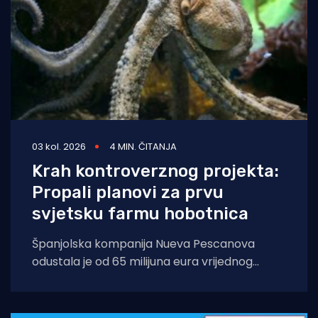
03 kol. 2026
4 MIN. ČITANJA
Krah kontroverznog projekta:
Propali planovi za prvu
svjetsku farmu hobotnica
Španjolska kompanija Nueva Pescanova
odustala je od 65 milijuna eura vrijednog
projekta na Kanarskim otocima. Odluka
dolazi nakon petogodišnje pravne