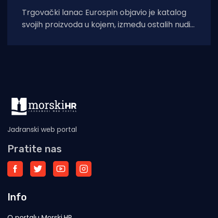
Trgovački lanac Eurospin objavio je katalog
svojih proizvoda u kojem, između ostalih nudi
filete morskog psa modrulja, koji je u
Jadranski web portal
Pratite nas
Info
O portalu Morski.HR