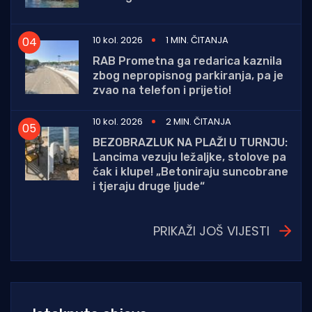
10 kol. 2026
1 MIN. ČITANJA
RAB Prometna ga redarica kaznila
zbog nepropisnog parkiranja, pa je
zvao na telefon i prijetio!
10 kol. 2026
2 MIN. ČITANJA
BEZOBRAZLUK NA PLAŽI U TURNJU:
Lancima vezuju ležaljke, stolove pa
čak i klupe! „Betoniraju suncobrane
i tjeraju druge ljude“
PRIKAŽI JOŠ VIJESTI