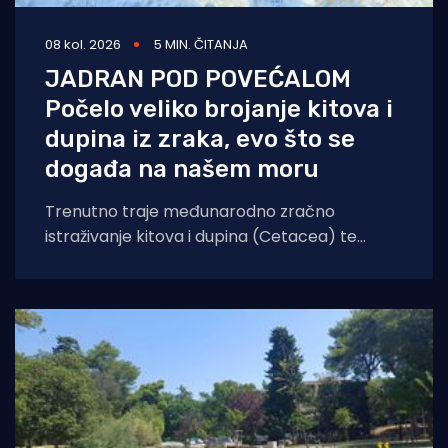
08 kol. 2026
5 MIN. ČITANJA
JADRAN POD POVEĆALOM
Počelo veliko brojanje kitova i
dupina iz zraka, evo što se
događa na našem moru
Trenutno traje međunarodno zračno
istraživanje kitova i dupina (Cetacea) te
morskih kornjača koje će obuhvatiti cijelo
područje Jadranskog mora. Cilj