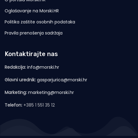
Oglašavanje na Morski.HR
Politika zaštite osobnih podataka
Pravila prenošenja sadržaja
Kontaktirajte nas
Redakcija:
info@morski.hr
Glavni urednik:
gasparjurica@morski.hr
Marketing:
marketing@morski.hr
Telefon:
+385 1 551 35 12