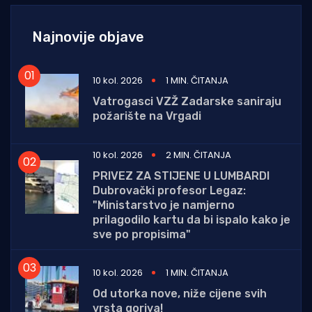
Najnovije objave
10 kol. 2026
1 MIN. ČITANJA
Vatrogasci VZŽ Zadarske saniraju
požarište na Vrgadi
10 kol. 2026
2 MIN. ČITANJA
PRIVEZ ZA STIJENE U LUMBARDI
Dubrovački profesor Legaz:
"Ministarstvo je namjerno
prilagodilo kartu da bi ispalo kako je
sve po propisima"
10 kol. 2026
1 MIN. ČITANJA
Od utorka nove, niže cijene svih
vrsta goriva!