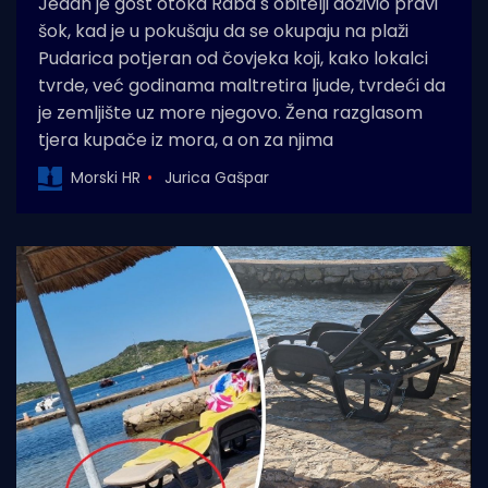
Jedan je gost otoka Raba s obitelji doživio pravi
šok, kad je u pokušaju da se okupaju na plaži
Pudarica potjeran od čovjeka koji, kako lokalci
tvrde, već godinama maltretira ljude, tvrdeći da
je zemljište uz more njegovo. Žena razglasom
tjera kupače iz mora, a on za njima
Morski HR
Jurica Gašpar