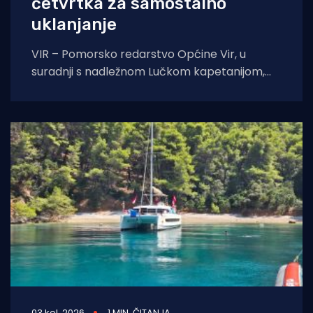
četvrtka za samostalno
uklanjanje
VIR – Pomorsko redarstvo Općine Vir, u
suradnji s nadležnom Lučkom kapetanijom,
pokreće veliku akciju uklanjanja svih
nelegalno postavljenih naprava za
03 kol. 2026
1 MIN. ČITANJA