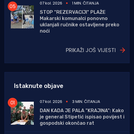
07 kol. 2026
1 MIN. ČITANJA
STOP "REZERVACIJI" PLAŽE
Makarski komunalci ponovno
uklanjali ručnike ostavljene preko
noći
PRIKAŽI JOŠ VIJESTI
Istaknute objave
07 kol. 2026
3 MIN. ČITANJA
DAN KADA JE PALA "KRAJINA": Kako
je general Stipetić ispisao povijest i
gospodski okončao rat