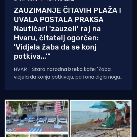
ZAUZIMANJE ČITAVIH PLAŽA I
UVALA POSTALA PRAKSA
Nautičari 'zauzeli' raj na
Hvaru, čitatelj ogorčen:
'Vidjela žaba da se konj
potkiva...'"
HVAR - Stara narodna izreka kaže: "Žaba
vidjela da konja potkivaju, pa i ona digla nogu."
Čini se da