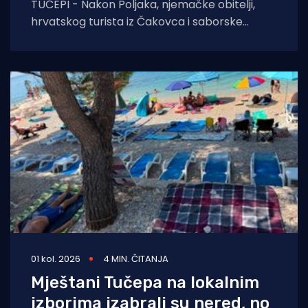
TUČEPI - Nakon Poljaka, njemačke obitelji,
hrvatskog turista iz Čakovca i saborske
zastupnice, još jedna obitelj iz Bosne i
Hercegovine javlja
01 kol. 2026
4 MIN. ČITANJA
Mještani Tučepa na lokalnim
izborima izabrali su nered, no