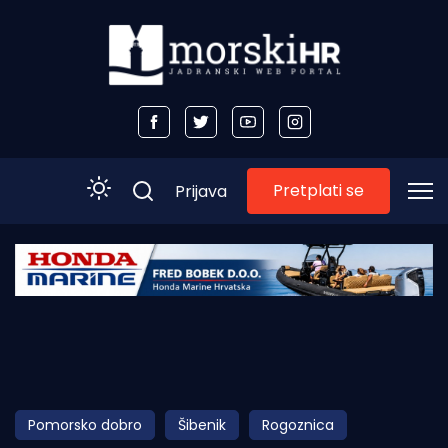
Pretplati se
Prijava
Početna
Morski plus
Morski TV
Obala
Pomorsko dobro
Šibenik
Rogoznica
Otoci