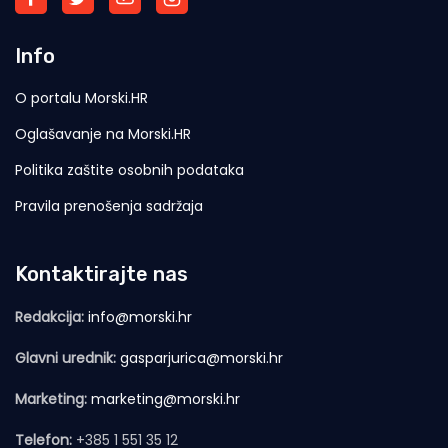
Info
O portalu Morski.HR
Oglašavanje na Morski.HR
Politika zaštite osobnih podataka
Pravila prenošenja sadržaja
Kontaktirajte nas
Redakcija:
info@morski.hr
Glavni urednik:
gasparjurica@morski.hr
Marketing:
marketing@morski.hr
Telefon:
+385 1 551 35 12