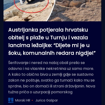
Austrijanka potjerala hrvatsku
obitelj s plaže u Turnju i vezala
lancima ležaljke: “Dijete mi je u
šoku, komunalnih redara nigdje!”
Šerifovanje i nered na našoj obali prelio se
odavno i na vlasnike nekretnina uz samo more.
A kako to obično biva u zemlji gdje se sustavno
zakon ne poštuje, svatko ga tumači kako mu se
sprdne, bio on domaći ili strani državljanin. Nova
tužna priča o uzurpaciji pomorskog
Morski HR
Jurica Gašpar