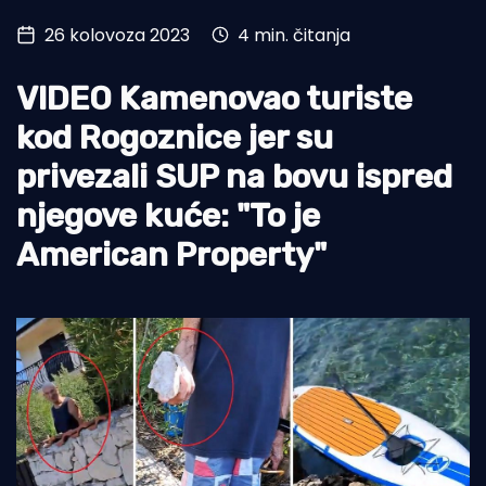
26 kolovoza 2023
4 min. čitanja
Turizam i nautika
Pomorstvo
VIDEO Kamenovao turiste
Ribolov
kod Rogoznice jer su
privezali SUP na bovu ispred
Ekologija
njegove kuće: "To je
Tradicija i kultura
American Property"