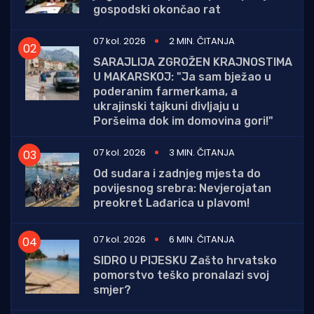
gospodski okončao rat
07 kol. 2026
2 MIN. ČITANJA
SARAJLIJA ZGROŽEN KRAJNOSTIMA
U MAKARSKOJ: "Ja sam bježao u
poderanim farmerkama, a
ukrajinski tajkuni divljaju u
Poršeima dok im domovina gori!"
07 kol. 2026
3 MIN. ČITANJA
Od sudara i zadnjeg mjesta do
povijesnog srebra: Nevjerojatan
preokret Lađarica u plavom!
07 kol. 2026
6 MIN. ČITANJA
SIDRO U PIJESKU Zašto hrvatsko
pomorstvo teško pronalazi svoj
smjer?