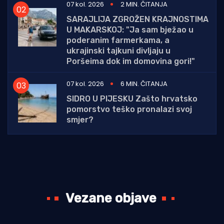
07 kol. 2026
2 MIN. ČITANJA
SARAJLIJA ZGROŽEN KRAJNOSTIMA
U MAKARSKOJ: "Ja sam bježao u
poderanim farmerkama, a
ukrajinski tajkuni divljaju u
Poršeima dok im domovina gori!"
07 kol. 2026
6 MIN. ČITANJA
SIDRO U PIJESKU Zašto hrvatsko
pomorstvo teško pronalazi svoj
smjer?
Vezane objave