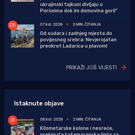
ukrajinski tajkuni divljaju u
Poršeima dok im domovina gori!"
07 kol. 2026
3 MIN. ČITANJA
Od sudara i zadnjeg mjesta do
povijesnog srebra: Nevjerojatan
preokret Lađarica u plavom!
PRIKAŽI JOŠ VIJESTI
Istaknute objave
08 kol. 2026
2 MIN. ČITANJA
Kilometarske kolone i nesreće,
prekinuta katamaranska linija za