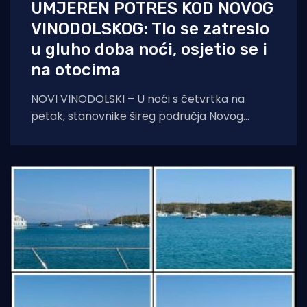
UMJEREN POTRES KOD NOVOG
VINODOLSKOG: Tlo se zatreslo
u gluho doba noći, osjetio se i
na otocima
NOVI VINODOLSKI – U noći s četvrtka na
petak, stanovnike šireg područja Novog
Vinodolskog i okolice uznemirio je umjeren
potres. Prema