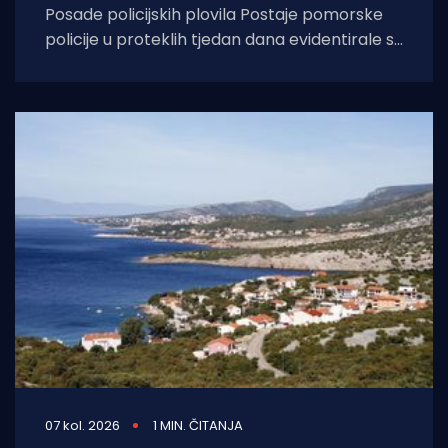
Posade policijskih plovila Postaje pomorske
policije u proteklih tjedan dana evidentirale su
61 prekršaj nedozvoljenog glisiranja, odnosno
glisiranja na udaljenosti
07 kol. 2026
1 MIN. ČITANJA