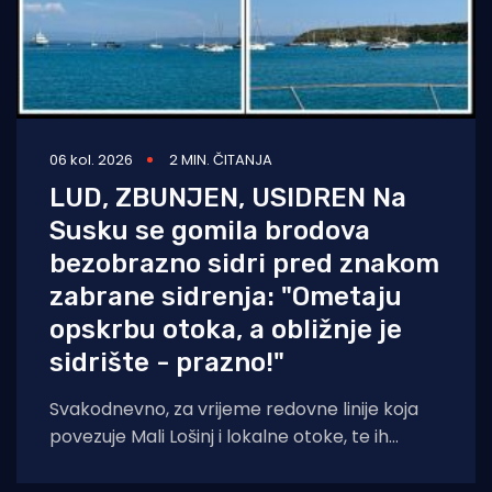
06 kol. 2026
2 MIN. ČITANJA
LUD, ZBUNJEN, USIDREN Na
Susku se gomila brodova
bezobrazno sidri pred znakom
zabrane sidrenja: "Ometaju
opskrbu otoka, a obližnje je
sidrište - prazno!"
Svakodnevno, za vrijeme redovne linije koja
povezuje Mali Lošinj i lokalne otoke, te ih
opskrbljuje namirnicama, po cijeloj uvali sidre