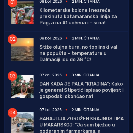
08 kol. 2026
2 MIN. ČITANJA
Kilometarske kolone i nesreće,
prekinuta katamaranska linija za
Pag, a na A1 uočena i – srna!
08 kol. 2026
2 MIN. ČITANJA
Stiže olujna bura, no toplinski val
ne popušta – temperature u
Dalmaciji idu do 38 °C!
07 kol. 2026
3 MIN. ČITANJA
DAN KADA JE PALA "KRAJINA": Kako
je general Stipetić ispisao povijest i
gospodski okončao rat
07 kol. 2026
2 MIN. ČITANJA
SARAJLIJA ZGROŽEN KRAJNOSTIMA
U MAKARSKOJ: "Ja sam bježao u
poderanim farmerkama, a