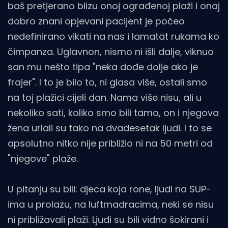
baš pretjerano blizu onoj ograđenoj plaži i onaj
dobro znani opjevani pacijent je počeo
nedefinirano vikati na nas i lamatat rukama ko
čimpanza. Uglavnon, nismo ni išli dalje, viknuo
san mu nešto tipa "neka dođe dolje ako je
frajer". I to je bilo to, ni glasa više, ostali smo
na toj plažici cijeli dan. Nama više nisu, ali u
nekoliko sati, koliko smo bili tamo, on i njegova
žena urlali su tako na dvadesetak ljudi. I to se
apsolutno nitko nije približio ni na 50 metri od
"njegove" plaže.
U pitanju su bili: djeca koja rone, ljudi na SUP-
ima u prolazu, na luftmadracima, neki se nisu
ni približavali plaži. Ljudi su bili vidno šokirani i