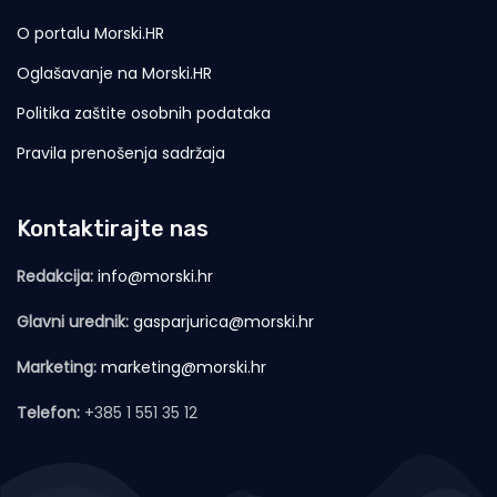
O portalu Morski.HR
Oglašavanje na Morski.HR
Politika zaštite osobnih podataka
Pravila prenošenja sadržaja
Kontaktirajte nas
Redakcija:
info@morski.hr
Glavni urednik:
gasparjurica@morski.hr
Marketing:
marketing@morski.hr
Telefon:
+385 1 551 35 12