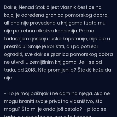
Dakle, Nenad Štokić jest vlasnik čestice na
kojoj je određena granica pomorskog dobra,
ali ona nije provedena u knjigama i zato mu
nije potrebna nikakva koncesija. Prema
tadašnjem rješenju lučke kapetanije, nije bio u
prekršaju! Smije je koristiti, a i po potrebi
ograditi, sve dok se granica pomorskog dobra
ne utvrdi u zemljišnim knjigama. Je li se od
tada, od 2018., išta promijenilo? Štokić kaže da
nije.
- To je moj pašnjak i ne dam na njega. Ako ne
mogu braniti svoje privatno vlasništvo, što
mogu? Što mi je onda još ostalo? - pitao se
tada, a vjerojatno se isto pita i danas.