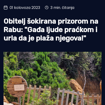
01 kolovoza 2023
3 min. čitanja
Turizam i nautika
Pomorstvo
Obitelj šokirana prizorom na
Ribolov
Rabu: "Gađa ljude praćkom i
urla da je plaža njegova!"
Ekologija
Tradicija i kultura