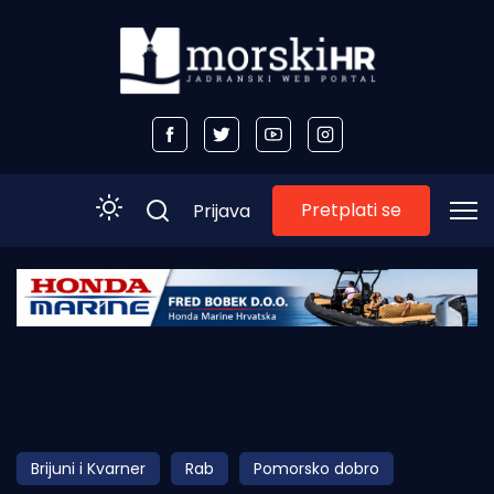
Pretplati se
Prijava
Početna
Morski plus
Morski TV
Obala
Brijuni i Kvarner
Rab
Pomorsko dobro
Otoci