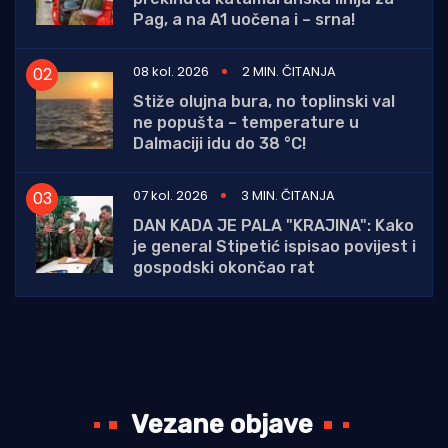
Pag, a na A1 uočena i – srna!
08 kol. 2026
2 MIN. ČITANJA
Stiže olujna bura, no toplinski val
ne popušta – temperature u
Dalmaciji idu do 38 °C!
07 kol. 2026
3 MIN. ČITANJA
DAN KADA JE PALA "KRAJINA": Kako
je general Stipetić ispisao povijest i
gospodski okončao rat
Vezane objave