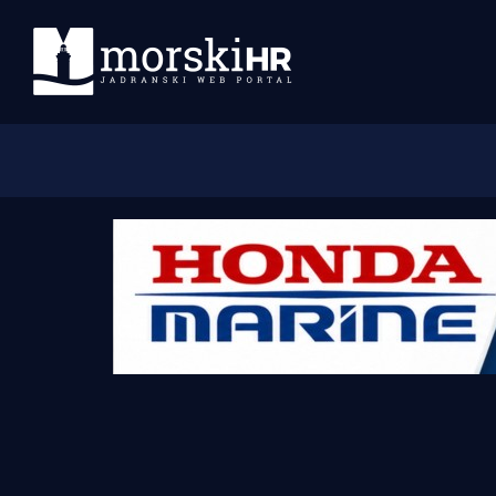
Početna
Morski plus
Morski TV
Obala
Otoci
Turizam i nautika