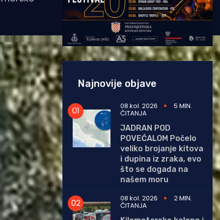
Najnovije objave
08 kol. 2026
5 MIN.
ČITANJA
JADRAN POD
POVEĆALOM Počelo
veliko brojanje kitova
i dupina iz zraka, evo
što se događa na
našem moru
08 kol. 2026
2 MIN.
ČITANJA