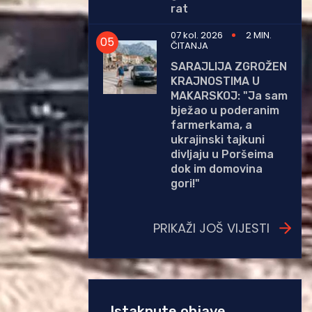
rat
07 kol. 2026
2 MIN.
ČITANJA
SARAJLIJA ZGROŽEN
KRAJNOSTIMA U
MAKARSKOJ: "Ja sam
bježao u poderanim
farmerkama, a
ukrajinski tajkuni
divljaju u Poršeima
dok im domovina
gori!"
PRIKAŽI JOŠ VIJESTI
Istaknute objave