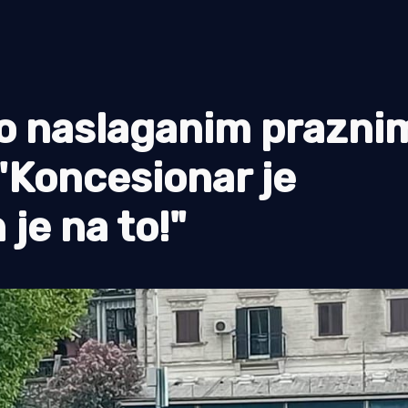
 o naslaganim prazni
 "Koncesionar je
je na to!"