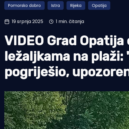
Pomorsko dobro
Istra
Rijeka
Opatija
Pomorstvo
Ribolov
19 srpnja 2025
1 min. čitanja
Ekologija
VIDEO Grad Opatija
Tradicija i kultura
ležaljkama na plaži:
pogriješio, upozoren 