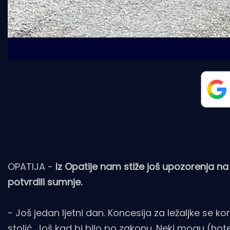
OPATIJA -
Iz Opatije nam stiže još upozorenja na 
potvrdili sumnje.
- Još jedan ljetni dan. Koncesija za ležaljke se ko
stolić. Još kad bi bilo po zakonu. Neki mogu (hote