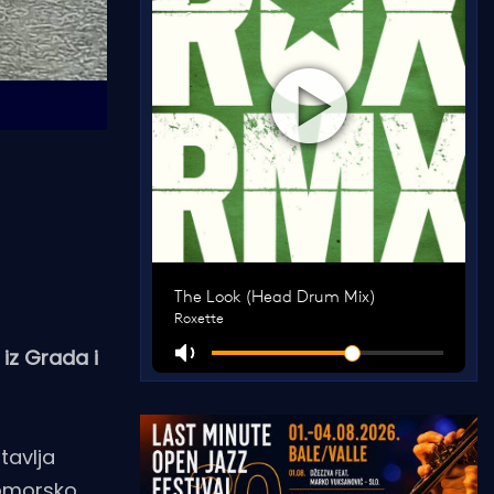
 iz Grada i
tavlja
 pomorsko