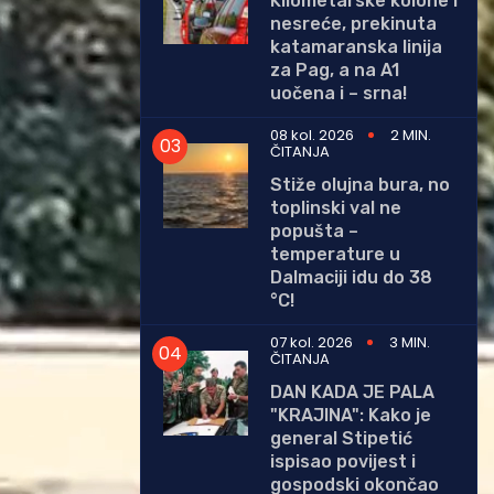
Kilometarske kolone i
nesreće, prekinuta
katamaranska linija
za Pag, a na A1
uočena i – srna!
08 kol. 2026
2 MIN.
ČITANJA
Stiže olujna bura, no
toplinski val ne
popušta –
temperature u
Dalmaciji idu do 38
°C!
07 kol. 2026
3 MIN.
ČITANJA
DAN KADA JE PALA
"KRAJINA": Kako je
general Stipetić
ispisao povijest i
gospodski okončao