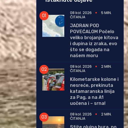
08 kol. 2026
5 MIN.
ČITANJA
JADRAN POD
POVEĆALOM Počelo
veliko brojanje kitova
i dupina iz zraka, evo
što se događa na
našem moru
08 kol. 2026
2 MIN.
ČITANJA
Kilometarske kolone i
nesreće, prekinuta
katamaranska linija
za Pag, a na A1
uočena i – srna!
08 kol. 2026
2 MIN.
ČITANJA
Stiže olujna bura, no