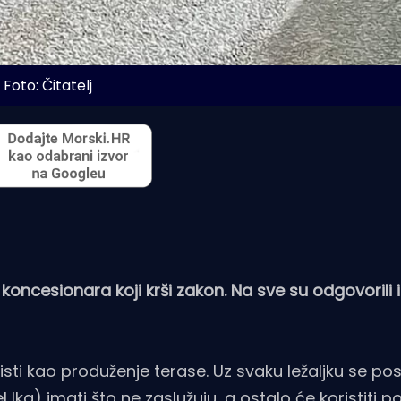
Foto: Čitatelj
koncesionara koji krši zakon. Na sve su odgovorili i
risti kao produženje terase. Uz svaku ležaljku se pos
l Ika) imati što ne zaslužuju, a ostalo će koristiti