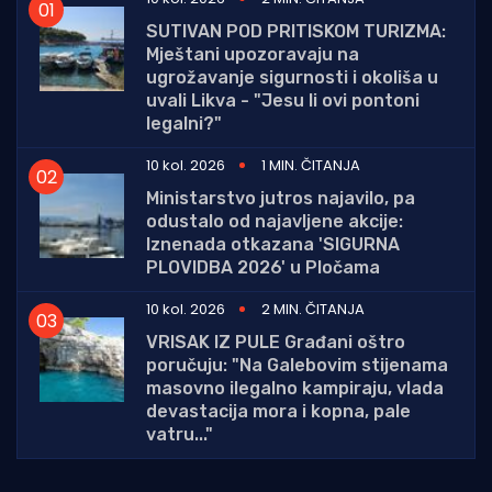
SUTIVAN POD PRITISKOM TURIZMA:
Mještani upozoravaju na
ugrožavanje sigurnosti i okoliša u
uvali Likva - "Jesu li ovi pontoni
legalni?"
10 kol. 2026
1 MIN. ČITANJA
Ministarstvo jutros najavilo, pa
odustalo od najavljene akcije:
Iznenada otkazana 'SIGURNA
PLOVIDBA 2026' u Pločama
10 kol. 2026
2 MIN. ČITANJA
VRISAK IZ PULE Građani oštro
poručuju: "Na Galebovim stijenama
masovno ilegalno kampiraju, vlada
devastacija mora i kopna, pale
vatru..."