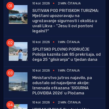
10 kol. 2026
2 MIN. ČITANJA
SUTIVAN POD PRITISKOM TURIZMA:
Mještani upozoravaju na
ugrožavanje sigurnosti i okoliša u
uvali Likva - "Jesu li ovi pontoni
legalni?"
10 kol. 2026
1 MIN. ČITANJA
SPLITSKO PLOVNO PODRUČJE
Policija kaznila čak 85 prekršaja, od
čega 25 "glisiranja“ u tjedan dana
10 kol. 2026
1 MIN. ČITANJA
Ministarstvo jutros najavilo, pa
odustalo od najavljene akcije:
Iznenada otkazana 'SIGURNA
PLOVIDBA 2026' u Pločama
10 kol. 2026
2 MIN. ČITANJA