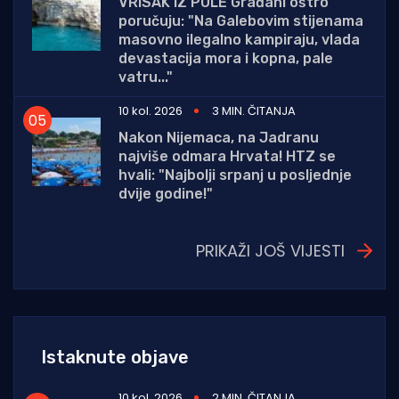
VRISAK IZ PULE Građani oštro
poručuju: "Na Galebovim stijenama
masovno ilegalno kampiraju, vlada
devastacija mora i kopna, pale
vatru..."
10 kol. 2026
3 MIN. ČITANJA
Nakon Nijemaca, na Jadranu
najviše odmara Hrvata! HTZ se
hvali: "Najbolji srpanj u posljednje
dvije godine!"
PRIKAŽI JOŠ VIJESTI
Istaknute objave
10 kol. 2026
2 MIN. ČITANJA