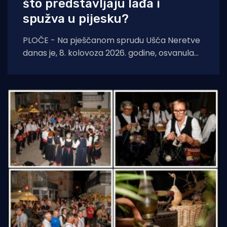
što predstavljaju lađa i
spužva u pijesku?
PLOČE - Na pješčanom sprudu Ušća Neretve
danas je, 8. kolovoza 2026. godine, osvanula
nova instalacija suvremene i konceptualne
umjetnosti autora