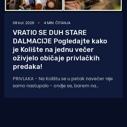
08 kol. 2026
4 MIN. ČITANJA
VRATIO SE DUH STARE
DALMACIJE Pogledajte kako
je Kolište na jednu večer
oživjelo običaje privlačkih
predaka!
PRIVLAKA - Na Kolištu se u petak navečer nije
samo nastupalo - ondje se, barem na
nekoliko sati, ponovno živjelo onako kako