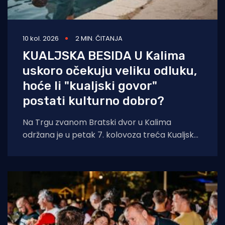
10 kol. 2026
2 MIN. ČITANJA
KUALJSKA BESIDA U Kalima
uskoro očekuju veliku odluku,
hoće li "kualjski govor"
postati kulturno dobro?
Na Trgu zvanom Bratski dvor u Kalima
održana je u petak 7. kolovoza treća Kualjska
besida, manifestacija posvećena očuvanju
kualjskog