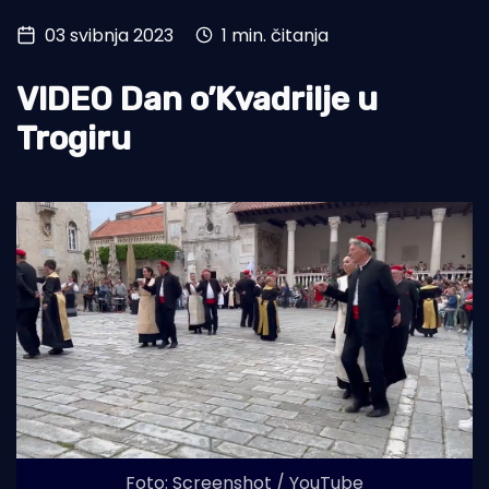
03 svibnja 2023
1 min. čitanja
Turizam i nautika
Pomorstvo
VIDEO Dan o’Kvadrilje u
Ribolov
Trogiru
Ekologija
Tradicija i kultura
Foto: Screenshot / YouTube