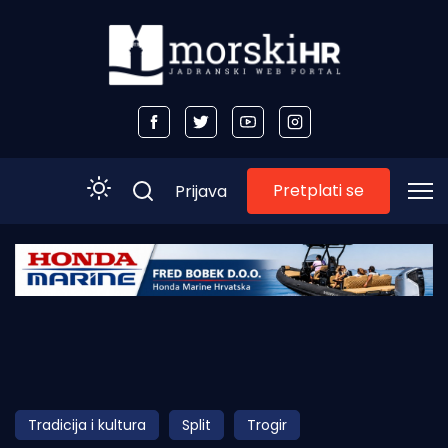
Pretplati se
Prijava
Početna
Morski plus
Morski TV
Obala
Tradicija i kultura
Split
Trogir
Otoci