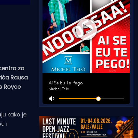
centra za
vića Rausa
ls Royce
aju kako je
u i