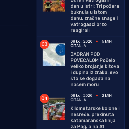
Buran vatrogasni
dan u Istri: Tri požara
buknula u istom
danu, zračne snage i
vatrogasci brzo
reagirali
08 kol. 2026
5 MIN.
ČITANJA
JADRAN POD
POVEĆALOM Počelo
veliko brojanje kitova
i dupina iz zraka, evo
što se događa na
našem moru
08 kol. 2026
2 MIN.
ČITANJA
Kilometarske kolone i
nesreće, prekinuta
katamaranska linija
za Pag, a na A1