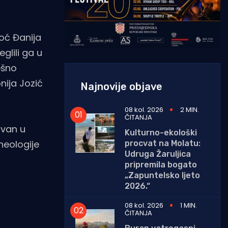
moć Đanija
glili ga u
ešno
nija Jozić
Najnovije objave
08 kol. 2026
2 MIN.
ČITANJA
uvan u
Kulturno-ekološki
heologije
procvat na Molatu:
Udruga Žaruljica
pripremila bogato
„Zapuntelsko ljeto
2026.“
08 kol. 2026
1 MIN.
ČITANJA