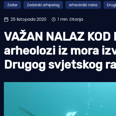
Zadar
Zadarski arhipelag
arheološki nalaz
Drugi
Pomorstvo
Ribolov
25 listopada 2020
1 min. čitanja
Ekologija
VAŽAN NALAZ KOD R
Tradicija i kultura
arheolozi iz mora izv
Drugog svjetskog r