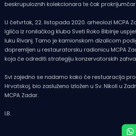
beskrupuloznih kolekcionara te čak prokrijumčar
U četvrtak, 22. listopada 2020. arheolozi MCPA Z
Iglića iz ronilačkog kluba Sveti Roko Bibinje us
luku Rivanj. Tamo je kamionskom dizalicom podig
dopremljen u restauratorsku radionicu MCPA Zada
koja će odrediti strategiju konzervatorskih zahva
Svi zajedno se nadamo kako će restuaracija prote
Hrvatskoj, bio zasluženo izložen u Sv. Nikoli u
MCPA Zadar.
I.B.