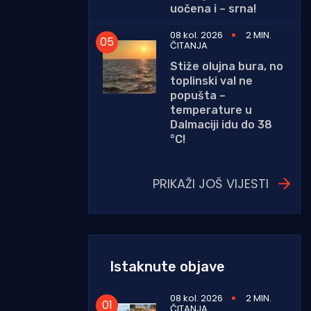
uočena i – srna!
08 kol. 2026
2 MIN.
ČITANJA
Stiže olujna bura, no
toplinski val ne
popušta –
temperature u
Dalmaciji idu do 38
°C!
PRIKAŽI JOŠ VIJESTI
Istaknute objave
08 kol. 2026
2 MIN.
ČITANJA