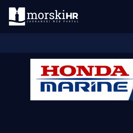
Početna
Morski plus
Morski TV
Obala
Otoci
Turizam i nautika