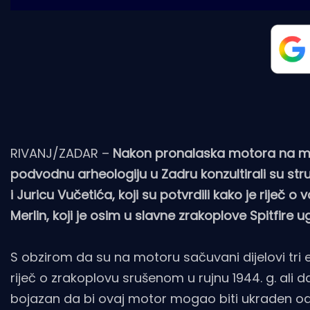
RIVANJ/ZADAR –
Nakon pronalaska motora na mo
podvodnu arheologiju u Zadru konzultirali su st
i Juricu Vučetića, koji su potvrdili kako je riječ 
Merlin, koji je osim u slavne zrakoplove Spitfire 
S obzirom da su na motoru sačuvani dijelovi tri el
riječ o zrakoplovu srušenom u rujnu 1944. g. ali dal
bojazan da bi ovaj motor mogao biti ukraden od