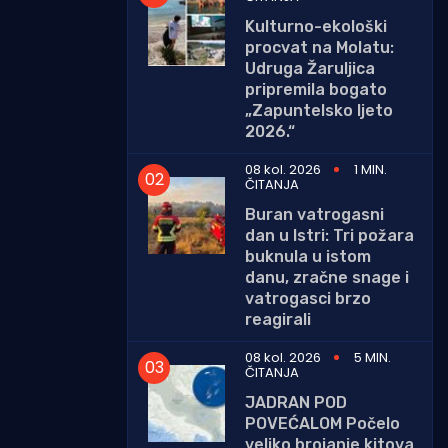
Kulturno-ekološki
procvat na Molatu:
Udruga Žaruljica
pripremila bogato
„Zapuntelsko ljeto
2026.“
08 kol. 2026
1 MIN.
ČITANJA
Buran vatrogasni
dan u Istri: Tri požara
buknula u istom
danu, zračne snage i
vatrogasci brzo
reagirali
08 kol. 2026
5 MIN.
ČITANJA
JADRAN POD
POVEĆALOM Počelo
veliko brojanje kitova