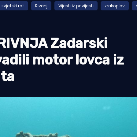
 svjetski rat
Rivanj
Vijesti iz povijesti
zrakoplov
IVNJA Zadarski
adili motor lovca iz
ata