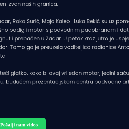
en izvan naših granica.
adar, Roko Surić, Maja Kaleb i Luka Bekić su uz po
pješno podigli motor s podvodnim padobranom i dote
nut i prebačen u Zadar. U petak kroz jutro je uspj
r. Tamo ga je preuzela voditeljica radionice Anto
ta.
ći glatko, kako bi ovaj vrijedan motor, jedini sač
 Zadru, budućem prezentacijskom centru podvodne ar