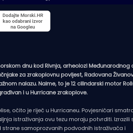
rskom dnu kod Rivnja, arheolozi Međunarodnog 
ručnjake za zrakoplovnu povijest, Radovana Živano
o važnom nalazu. Naime, to je 12 cilindarski motor Rol
ugrađivan i u Hurricane zrakoplove.
ise, očito je riječ u Hurricaneu. Povjesničari smatr
jnja istraživanja ovu tezu moraju potvrditi. Izrazili s
 strane samoprozvanih podvodnih istraživača i