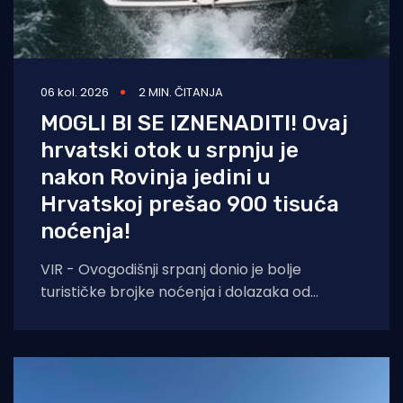
06 kol. 2026
2 MIN. ČITANJA
MOGLI BI SE IZNENADITI! Ovaj
hrvatski otok u srpnju je
nakon Rovinja jedini u
Hrvatskoj prešao 900 tisuća
noćenja!
VIR - Ovogodišnji srpanj donio je bolje
turističke brojke noćenja i dolazaka od
lanjskih: tijekom srpnja na otoku Viru
ostvareno je