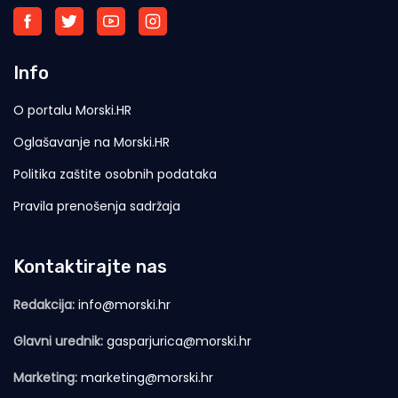
Info
O portalu Morski.HR
Oglašavanje na Morski.HR
Politika zaštite osobnih podataka
Pravila prenošenja sadržaja
Kontaktirajte nas
Redakcija:
info@morski.hr
Glavni urednik:
gasparjurica@morski.hr
Marketing:
marketing@morski.hr