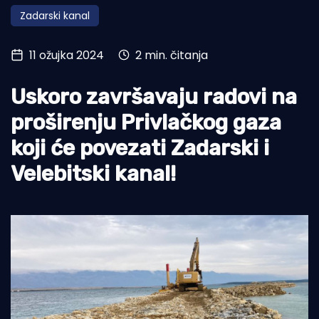
Zadarski kanal
Turizam i nautika
Pomorstvo
11 ožujka 2024
2 min. čitanja
Ribolov
Uskoro završavaju radovi na
Ekologija
proširenju Privlačkog gaza
Tradicija i kultura
koji će povezati Zadarski i
Velebitski kanal!