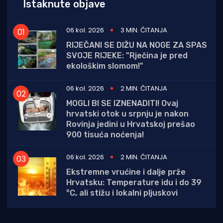
Istaknute objave
06 kol. 2026
3 MIN. ČITANJA
RIJEČANI SE DIŽU NA NOGE ZA SPAS
SVOJE RIJEKE: "Rječina je pred
ekološkim slomom!"
06 kol. 2026
2 MIN. ČITANJA
MOGLI BI SE IZNENADITI! Ovaj
hrvatski otok u srpnju je nakon
Rovinja jedini u Hrvatskoj prešao
900 tisuća noćenja!
06 kol. 2026
2 MIN. ČITANJA
Ekstremne vrućine i dalje prže
Hrvatsku: Temperature idu i do 39
°C, ali stižu i lokalni pljuskovi