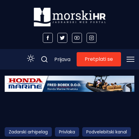
Pretplati se
Prijava
Početna
Morski plus
Morski TV
Obala
Zadarski arhipelag
Privlaka
Podvelebitski kanal
Otoci