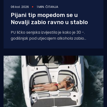
06 kol. 2026
1 MIN. ČITANJA
Pijani tip mopedom se u
Novalji zabio ravno u stablo
PU ličko senjska izvijestila je kako je 30 -.
godišnjak pod utjecajem alkohola zabio
moped zagrebačkih registracija u drvo.
Prometna se