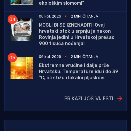
ekološkim slomom!"
06 kol. 2026
2 MIN. ČITANJA
MOGLI BI SE IZNENADITI! Ovaj
hrvatski otok u srpnju je nakon
Rovinja jedini u Hrvatskoj prešao
900 tisuća noćenja!
06 kol. 2026
2 MIN. ČITANJA
Ekstremne vrućine i dalje prže
Hrvatsku: Temperature idu i do 39
°C, ali stižu i lokalni pljuskovi
PRIKAŽI JOŠ VIJESTI