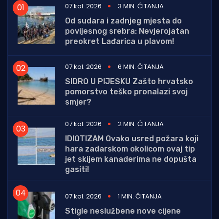
07 kol. 2026
3 MIN. ČITANJA
Od sudara i zadnjeg mjesta do
povijesnog srebra: Nevjerojatan
preokret Lađarica u plavom!
07 kol. 2026
6 MIN. ČITANJA
SIDRO U PIJESKU Zašto hrvatsko
pomorstvo teško pronalazi svoj
smjer?
07 kol. 2026
2 MIN. ČITANJA
IDIOTIZAM Ovako usred požara koji
hara zadarskom okolicom ovaj tip
jet skijem kanaderima ne dopušta
gasiti!
07 kol. 2026
1 MIN. ČITANJA
Stigle neslužbene nove cijene