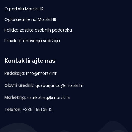
O portalu Morski.HR
Oglašavanje na Morski.HR
Politika zaštite osobnih podataka
Pravila prenošenja sadržaja
Kontaktirajte nas
Redakcija:
info@morski.hr
Glavni urednik:
gasparjurica@morski.hr
Marketing:
marketing@morski.hr
Telefon:
+385 1 551 35 12