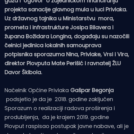
gaza i Ugovor o zajedničkom financiranju
projekta sanacije glavnog mula u luci Privlaka.
Uz državnog tajnika u Ministarstvu mora,
prometa i infrastrukture Josipa Bilavera i
župana Božidara Longina, događaju su nazočili
čelnici jedinica lokalnih samouprava
potpisnika sporazuma Nina, Privlake, Vrsi i Vira,
direktor Plovputa Mate Perišić i ravnatelj ŽLU
Davor Škibola.
Načelnik Općine Privlaka
Gašpar Begonja
podsjetio je da je 2018. godine zaključen
Sporazum o realizaciji radova proširenja i
produbljenja, da je krajem 2019. godine
Plovput raspisao postupak javne nabave, ali je