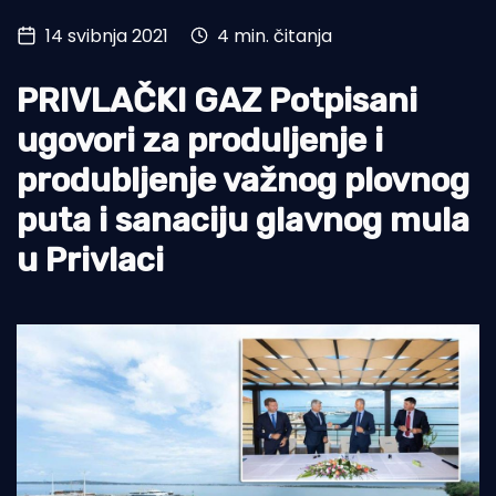
14 svibnja 2021
4 min. čitanja
Turizam i nautika
Pomorstvo
PRIVLAČKI GAZ Potpisani
Ribolov
ugovori za produljenje i
produbljenje važnog plovnog
Ekologija
puta i sanaciju glavnog mula
Tradicija i kultura
u Privlaci