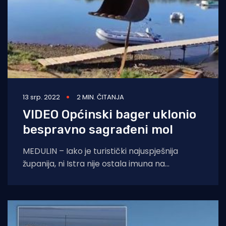
13 srp. 2022
2 MIN. ČITANJA
VIDEO Općinski bager uklonio
bespravno sagrađeni mol
MEDULIN – Iako je turistički najuspješnija
županija, ni Istra nije ostala imuna na
bespravne graditelje. Dapače, višegodišnje
nereagiranje lokalnih vlasti na