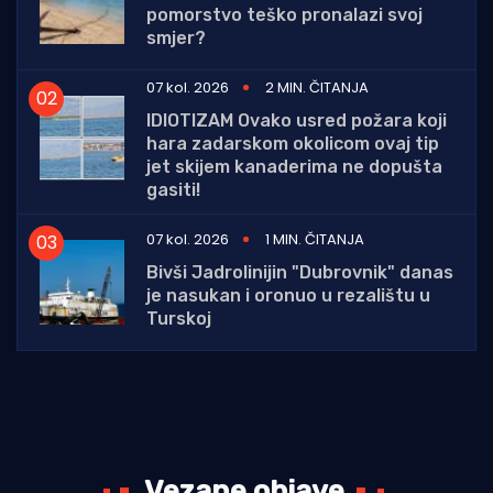
pomorstvo teško pronalazi svoj
smjer?
07 kol. 2026
2 MIN. ČITANJA
IDIOTIZAM Ovako usred požara koji
hara zadarskom okolicom ovaj tip
jet skijem kanaderima ne dopušta
gasiti!
07 kol. 2026
1 MIN. ČITANJA
Bivši Jadrolinijin "Dubrovnik" danas
je nasukan i oronuo u rezalištu u
Turskoj
Vezane objave