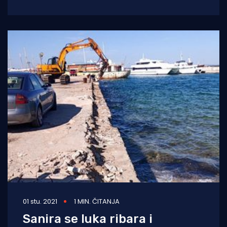
smetao i zaklanjao pogled starijim
generacijama Petrčanaca, mlađe
01 stu. 2021
1 MIN. ČITANJA
Sanira se luka ribara i