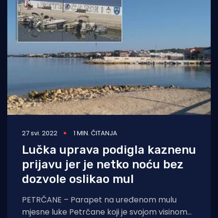
27 svi. 2022
1 MIN. ČITANJA
Lučka uprava podigla kaznenu
prijavu jer je netko noću bez
dozvole oslikao mul
PETRČANE – Parapet na uređenom mulu
mjesne luke Petrčane koji je svojom visinom