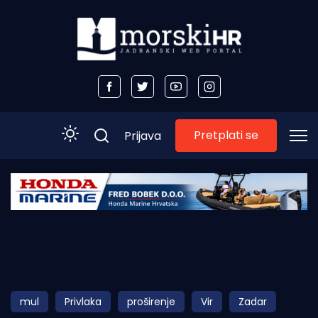
Pretplati se
Prijava
Početna
Morski plus
Morski TV
Obala
mul
Privlaka
proširenje
Vir
Zadar
Otoci