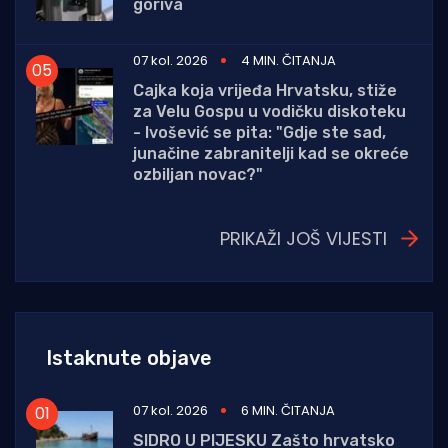
goriva
07 kol. 2026
4 MIN. ČITANJA
Cajka koja vrijeđa Hrvatsku, stiže
za Velu Gospu u vodičku diskoteku
- Ivošević se pita: "Gdje ste sad,
junačine zabranitelji kad se okreće
ozbiljan novac?"
PRIKAŽI JOŠ VIJESTI
Istaknute objave
07 kol. 2026
6 MIN. ČITANJA
SIDRO U PIJESKU Zašto hrvatsko