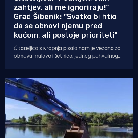
zahtjev, ali me ignoriraju!"
Grad Šibenik: "Svatko bi htio
da se obnovi njemu pred
kućom, ali postoje prioriteti"
Čitateljica s Krapnja pisala nam je vezano za
obnovu mulova i šetnica, jednog pohvalnog
projekta Grada Šibenika za koji je