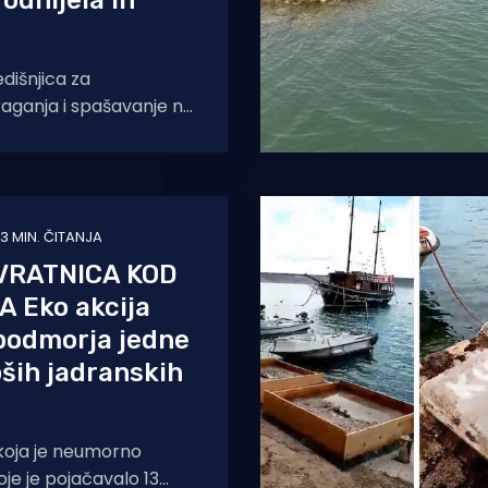
 odnijela ih
dišnjica za
raganja i spašavanje na
(MRCC Rijeka),
torak, 17. lipnja u
3 MIN. ČITANJA
VRATNICA KOD
 Eko akcija
podmorja jedne
pših jadranskih
 koja je neumorno
oje je pojačavalo 13