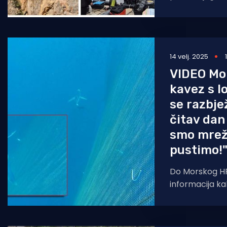
ronilaca iz RK 
14 velj. 2025
VIDEO Mo
kavez s l
se razbjež
čitav dan
smo mrež
pustimo!
Do Morskog HR
informacija kak
uzgajališta tv
d.o.o. u