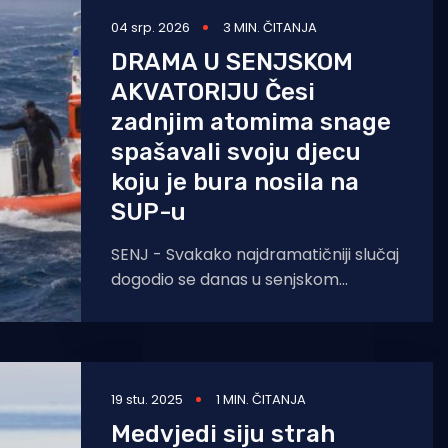
04 srp. 2026
3 MIN. ČITANJA
DRAMA U SENJSKOM
AKVATORIJU Česi
zadnjim atomima snage
spašavali svoju djecu
koju je bura nosila na
SUP-u
SENJ - Svakako najdramatičniji slučaj
dogodio se danas u senjskom
akvatoriju, gdje je trajala koordinirana
akcija spašavanja prema
četveročlanoj obitelji, svi
19 stu. 2025
1 MIN. ČITANJA
Medvjedi siju strah