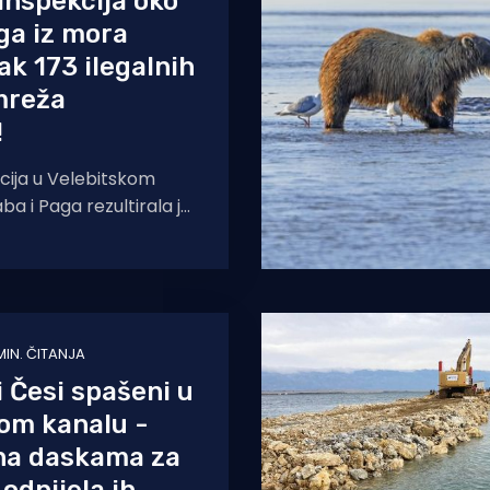
inspekcija oko
ga iz mora
ak 173 ilegalnih
 mreža
!
ija u Velebitskom
ba i Paga rezultirala je
 vrše i 11 mreža
 MIN. ČITANJA
i Česi spašeni u
om kanalu -
 na daskama za