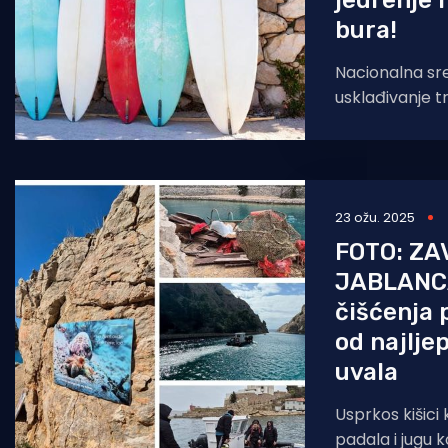
jedrenje i
bura!
Nacionalna sre
usklađivanje t
moru u Rijeci 
zaprimila je u u
23 ožu. 2025
FOTO: ZA
JABLANCA
čišćenja 
od najlje
uvala
Usprkos kišici
padala i jugu k