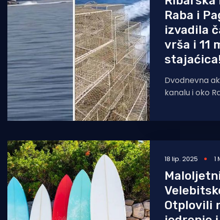
Ribarska 
Raba i Pa
izvadila č
vrša i 11
stajaćica
Dvodnevna akc
kanalu i oko Ra
sa 173 oduzete
stajaćica,
18 lip. 2025
1
Maloljetn
Velebitsk
Otplovili