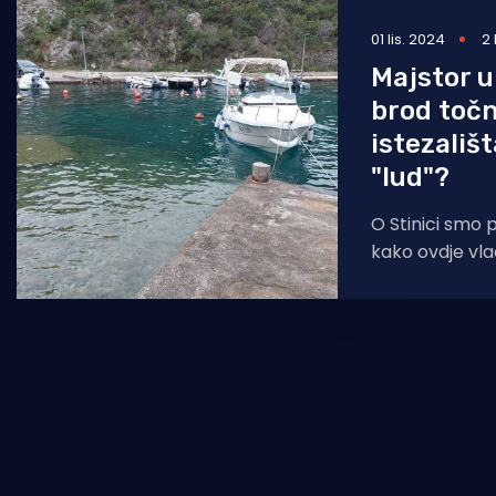
01 lis. 2024
2
Majstor u
brod točn
istezališt
"lud"?
O Stinici smo 
kako ovdje vla
slovenska tvrt
Zakonu posjedu