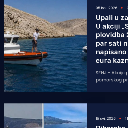
05 kol. 2026
Pomorstvo
Upali u z
Ribolov
U akciji 
Ekologija
plovidba 
par sati 
Tradicija i kultura
napisano 
eura kazn
SENJ - Akcija
pomorskog pr
utorak 4. kol
„Sigurna plovi
15 svi. 2026
1