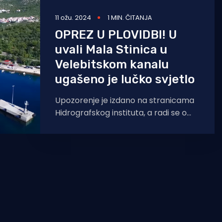
11 ožu. 2024
1 MIN. ČITANJA
OPREZ U PLOVIDBI! U
uvali Mala Stinica u
Velebitskom kanalu
ugašeno je lučko svjetlo
Upozorenje je izdano na stranicama
Hidrografskog instituta, a radi se o
lokaciji uvale Mala Stinica koja
povezuje Rab s kopnom!