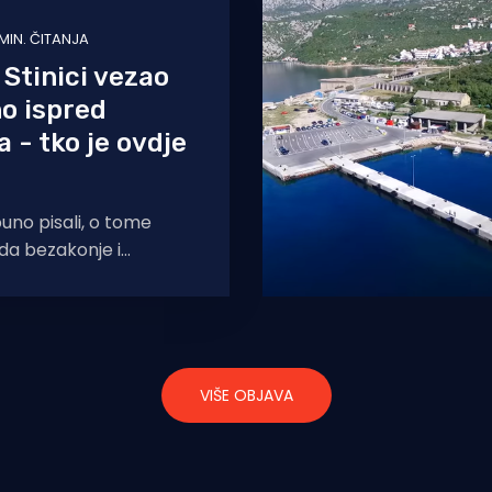
 MIN. ČITANJA
 Stinici vezao
o ispred
a - tko je ovdje
puno pisali, o tome
da bezakonje i
ka koja usprkos
je sve živo
VIŠE OBJAVA