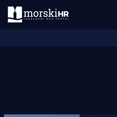
Početna
Morski plus
Morski TV
Obala
Otoci
Turizam i nautika