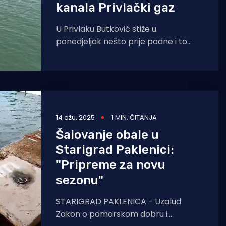
kanala Privlački gaz
U Privlaku Butković stiže u
ponedjeljak nešto prije podne i to
nakon posjeta Gospiću gdje će
potpisati ugovora o sufinanciranju
14 ožu. 2025
1 MIN. ČITANJA
Šalovanje obale u
Starigrad Paklenici:
"Pripreme za novu
sezonu"
STARIGRAD PAKLENICA - Uzalud
Zakon o pomorskom dobru i