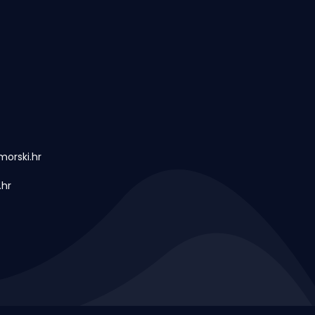
orski.hr
.hr