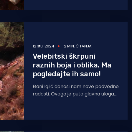
morskim lukama kad na našoj obali
vlada potpuni, ali POTPUNI divlji
zapad!
12 stu. 2024
2 MIN. ČITANJA
Velebitski škrpuni
raznih boja i oblika. Ma
pogledajte ih samo!
Đani Iglić donosi nam nove podvodne
radosti. Ovoga je puta glavna uloga
pripala - škrpunima, ili škarpunima,
kako tko voli! Pronašao