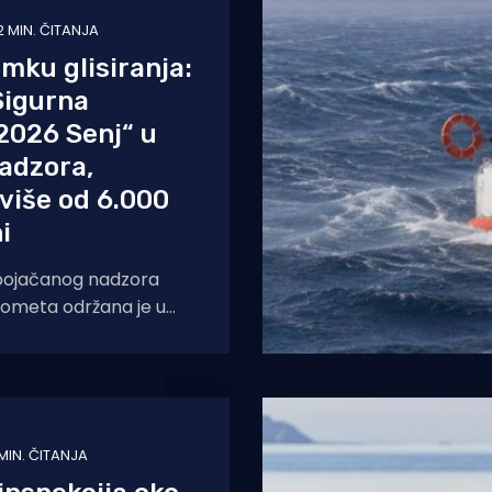
2 MIN. ČITANJA
amku glisiranja:
„Sigurna
2026 Senj“ u
nadzora,
više od 6.000
i
 pojačanog nadzora
ometa održana je u
ovoza pod nazivom
dba 2026 Senj“, u širem
 MIN. ČITANJA