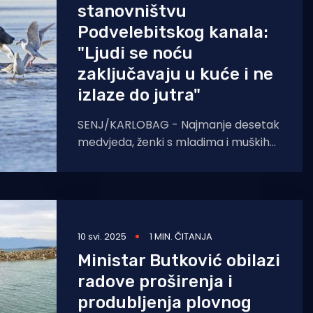
stanovništvu
Podvelebitskog kanala:
"Ljudi se noću
zaključavaju u kuće i ne
izlaze do jutra"
SENJ/KARLOBAG - Najmanje desetak
medvjeda, ženki s mladima i muških
jedinki, već neko vrijeme sije strah u
malim podvelebitskim naseljima
10 svi. 2025
1 MIN. ČITANJA
Ministar Butković obilazi
radove proširenja i
produbljenja plovnog