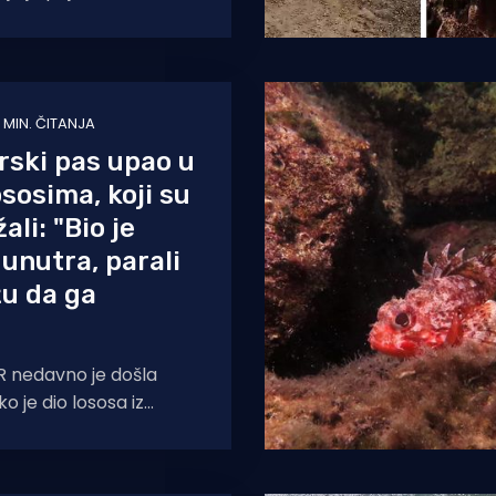
Sv Roko Bibinje uz dvoje
1 MIN. ČITANJA
rski pas upao u
ososima, koji su
ali: "Bio je
 unutra, parali
u da ga
"
 nedavno je došla
o je dio lososa iz
rtke Adriatic Farming