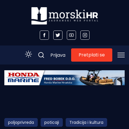
Pretplati se
Prijava
Početna
Morski plus
Morski TV
Obala
poljoprivreda
poticaji
Tradicija i kultura
Otoci