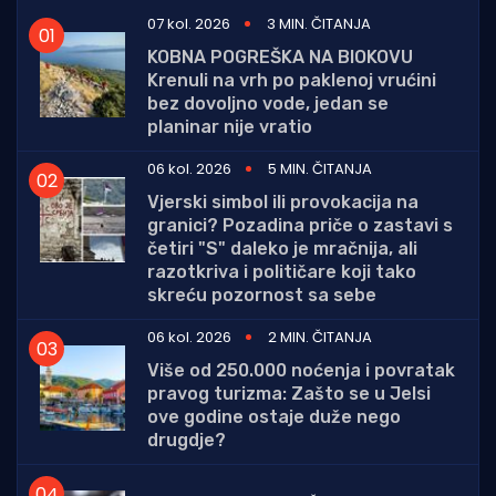
07 kol. 2026
3 MIN. ČITANJA
KOBNA POGREŠKA NA BIOKOVU
Krenuli na vrh po paklenoj vrućini
bez dovoljno vode, jedan se
planinar nije vratio
06 kol. 2026
5 MIN. ČITANJA
Vjerski simbol ili provokacija na
granici? Pozadina priče o zastavi s
četiri "S" daleko je mračnija, ali
razotkriva i političare koji tako
skreću pozornost sa sebe
06 kol. 2026
2 MIN. ČITANJA
Više od 250.000 noćenja i povratak
pravog turizma: Zašto se u Jelsi
ove godine ostaje duže nego
drugdje?