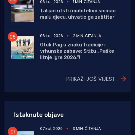
06 kol. 2026
1 MIN. ČITANJA
Talijan u Istri mobitelom snimao
malu djecu, uhvatio ga zaštitar
06 kol. 2026
2 MIN. ČITANJA
Otok Pag u znaku tradicije i
vrhunske zabave: Stižu „Paške
litnje igre 2026.”!
PRIKAŽI JOŠ VIJESTI
Istaknute objave
07 kol. 2026
3 MIN. ČITANJA