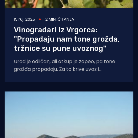
15 ruj. 2025
2 MIN. ČITANJA
Vinogradari iz Vrgorca:
"Propadaju nam tone grožđa,
tržnice su pune uvoznog"
Urod je odličan, ali otkup je zapeo, pa tone
grožđa propadaju. Za to krive uvoz i
nemotiviranost otkupnih centara. - Ovo