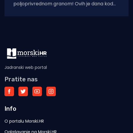
poljoprivrednom granom! Ovih je dana kod
Vodnjana posađena prva plantaža divljih
šparoga u Istri
Jadranski web portal
Pratite nas
Info
O portalu Morski.HR
Oglašavanje na Morski.HR