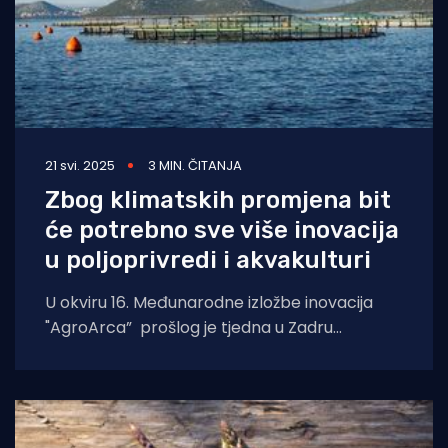
21 svi. 2025
3 MIN. ČITANJA
Zbog klimatskih promjena bit
će potrebno sve više inovacija
u poljoprivredi i akvakulturi
U okviru 16. Međunarodne izložbe inovacija
"AgroArca” prošlog je tjedna u Zadru
organiziran Inovacijski forum „Znanost i
inovacije: Pokretači