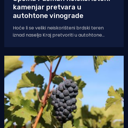
kamenjar pretvara u
autohtone vinograde
Hoće li se veliki neiskorišteni brdski teren
iznad naselja Kraj pretvoriti u autohtone
poljoprivredne nasade? Na nedavnoj sjednici
Općinskog vijeća