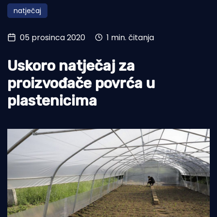
natječaj
Turizam i nautika
Pomorstvo
05 prosinca 2020
1 min. čitanja
Ribolov
Uskoro natječaj za
Ekologija
proizvođače povrća u
Tradicija i kultura
plastenicima