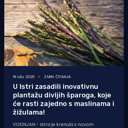
16 ožu. 2025
2 MIN. ČITANJA
U Istri zasadili inovativnu
plantažu divljih šparoga, koje
će rasti zajedno s maslinama i
žižulama!
VODNJAN - Istra je krenula s novom