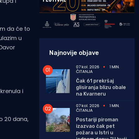
kupa i
lim da će to
ulazim u
 Davor
Najnovije objave
07 kol. 2026
1 MIN.
ČITANJA
Čak 61 prekršaj
glisiranja blizu obale
krenula i
na Kvarneru
07 kol. 2026
1 MIN.
ČITANJA
do 20 dana,
Postariji piroman
izazvao čak pet
požara u Istri u