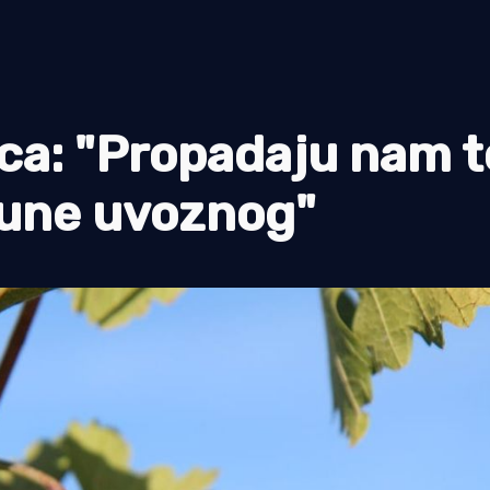
rca: "Propadaju nam 
pune uvoznog"