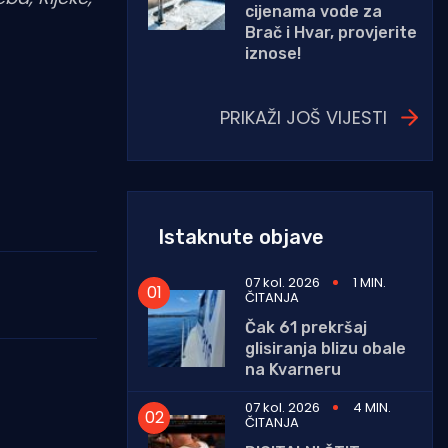
cijenama vode za
Brač i Hvar, provjerite
iznose!
PRIKAŽI JOŠ VIJESTI
Istaknute objave
07 kol. 2026
1 MIN.
ČITANJA
Čak 61 prekršaj
glisiranja blizu obale
na Kvarneru
07 kol. 2026
4 MIN.
ČITANJA