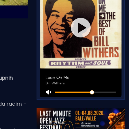
upnih
 da radim -