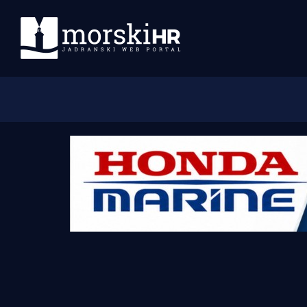
Početna
Morski plus
Morski TV
Obala
Otoci
Turizam i nautika