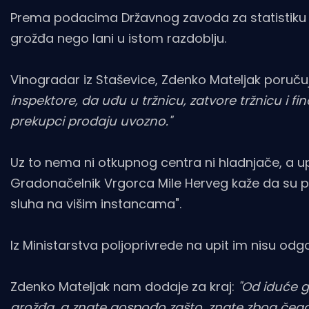
Prema podacima Državnog zavoda za statistiku o
grožđa nego lani u istom razdoblju.
Vinogradar iz Staševice, Zdenko Mateljak poručuj
inspektore, da uđu u tržnicu, zatvore tržnicu i fino
prekupci prodaju uvozno."
Uz to nema ni otkupnog centra ni hladnjače, a u
Gradonačelnik Vrgorca Mile Herveg kaže da su probl
sluha na višim instancama".
Iz Ministarstva poljoprivrede na upit im nisu odg
Zdenko Mateljak nam dodaje za kraj:
"Od iduće g
grožđa, a znate gospođo zašto, znate zbog čega 