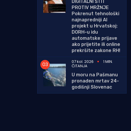
DIGITALNI ŠTIT
PROTIV MRŽNJE
Pokrenut tehnološki
najnapredniji AI
projekt u Hrvatskoj:
DORH-u idu
automatske prijave
ako prijetite ili online
prekršite zakone RH!
07 kol. 2026
1 MIN.
ČITANJA
U moru na Pašmanu
pronađen mrtav 24-
godišnji Slovenac