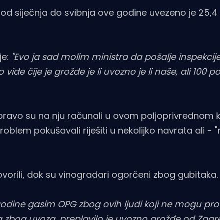
d siječnja do svibnja ove godine uvezeno je 25,4 
e:
"Evo ja sad molim ministra da pošalje inspekcije
 vide čije je grožđe je li uvozno je li naše, ali 100 p
pravo su na nju računali u ovom poljoprivrednom k
em pokušavali riješiti u nekolijko navrata ali - "n
ovorili, dok su vinogradari ogorčeni zbog gubitaka.
odine gasim OPG zbog ovih ljudi koji ne mogu prod
zbog uvoza, preplavilo je uvozno grožđe od Zagre