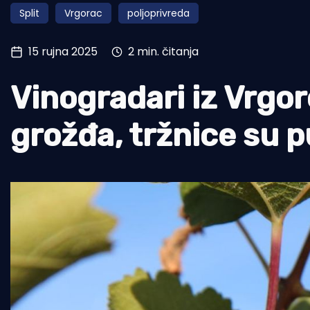
Split
Vrgorac
poljoprivreda
Pomorstvo
Ribolov
15 rujna 2025
2 min. čitanja
Ekologija
Vinogradari iz Vrgo
Tradicija i kultura
grožđa, tržnice su 