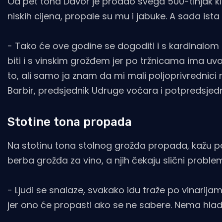
Od pet tona Davor je prodao svega 500-tinjak k
niskih cijena, propale su mu i jabuke. A sada ist
- Tako će ove godine se dogoditi i s kardinalom i 
biti i s vinskim grožđem jer po tržnicama ima uvo
to, ali samo ja znam da mi mali poljoprivrednic
Barbir, predsjednik Udruge voćara i potpredsjedn
Stotine tona propada
Na stotinu tona stolnog grožđa propada, kažu polj
berba grožđa za vino, a njih čekaju slični problem
- Ljudi se snalaze, svakako idu traže po vinarij
jer ono će propasti ako se ne sabere. Nema hlad