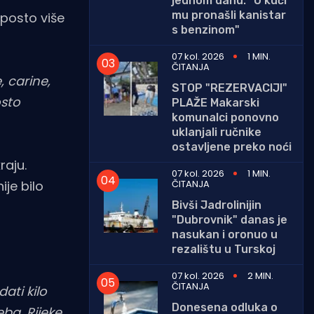
jednom danu: "U kući
mu pronašli kanistar
posto više
s benzinom"
07 kol. 2026
1 MIN.
ČITANJA
, carine,
STOP "REZERVACIJI"
osto
PLAŽE Makarski
komunalci ponovno
uklanjali ručnike
ostavljene preko noći
raju.
07 kol. 2026
1 MIN.
ČITANJA
ije bilo
Bivši Jadrolinijin
"Dubrovnik" danas je
nasukan i oronuo u
rezalištu u Turskoj
07 kol. 2026
2 MIN.
ČITANJA
ati kilo
Donesena odluka o
ba, Rijeke,