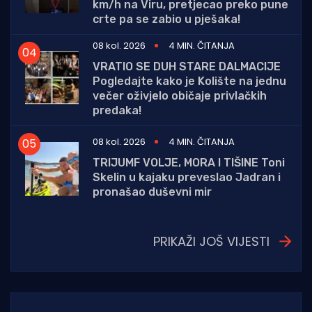
km/h na Viru, pretjecao preko pune
crte pa se zabio u pješaka!
08 kol. 2026
4 MIN. ČITANJA
VRATIO SE DUH STARE DALMACIJE
Pogledajte kako je Kolište na jednu
večer oživjelo običaje privlačkih
predaka!
08 kol. 2026
4 MIN. ČITANJA
TRIJUMF VOLJE, MORA I TIŠINE Toni
Skelin u kajaku preveslao Jadran i
pronašao duševni mir
PRIKAŽI JOŠ VIJESTI