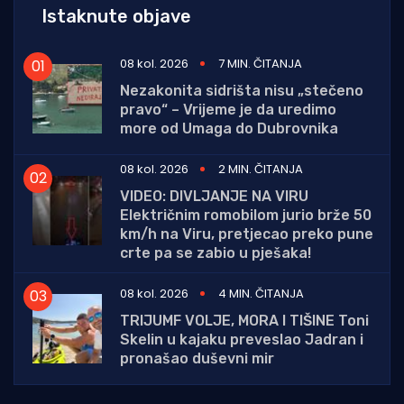
Istaknute objave
08 kol. 2026
7 MIN. ČITANJA
Nezakonita sidrišta nisu „stečeno
pravo“ – Vrijeme je da uredimo
more od Umaga do Dubrovnika
08 kol. 2026
2 MIN. ČITANJA
VIDEO: DIVLJANJE NA VIRU
Električnim romobilom jurio brže 50
km/h na Viru, pretjecao preko pune
crte pa se zabio u pješaka!
08 kol. 2026
4 MIN. ČITANJA
TRIJUMF VOLJE, MORA I TIŠINE Toni
Skelin u kajaku preveslao Jadran i
pronašao duševni mir