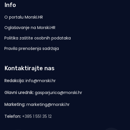
Info
O portalu Morski.HR
Oglašavanje na Morski.HR
Politika zaštite osobnih podataka
Pravila prenošenja sadržaja
Kontaktirajte nas
Redakcija:
info@morski.hr
Glavni urednik:
gasparjurica@morski.hr
Marketing:
marketing@morski.hr
Telefon:
+385 1 551 35 12