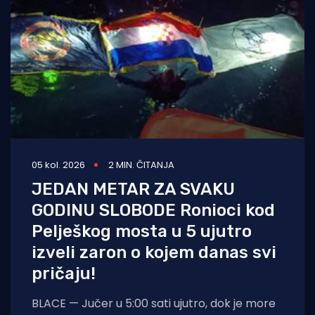
05 kol. 2026
2 MIN. ČITANJA
JEDAN METAR ZA SVAKU
GODINU SLOBODE Ronioci kod
Pelješkog mosta u 5 ujutro
izveli zaron o kojem danas svi
pričaju!
BLACE — Jučer u 5:00 sati ujutro, dok je more