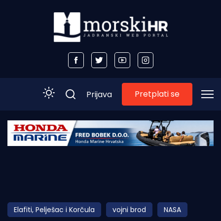
Pretplati se
Prijava
Početna
Morski plus
Morski TV
Obala
Elafiti, Pelješac i Korčula
vojni brod
NASA
Otoci