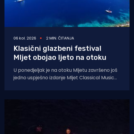
06 kol. 2026
2 MIN. ČITANJA
Klasični glazbeni festival
Mljet obojao ljeto na otoku
U ponedjeljak je na otoku Mljetu završeno još
jedno uspješno izdanje Mljet Classical Music
Festivala, koji je i ovoga ljeta