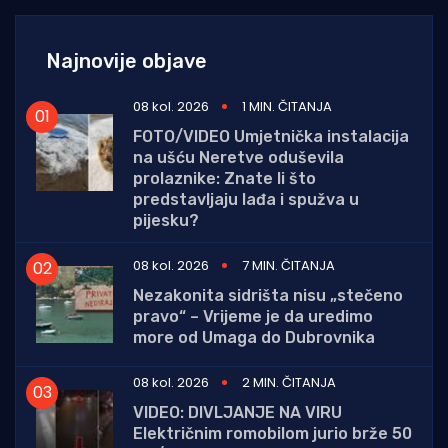
Najnovije objave
08 kol. 2026
1 MIN. ČITANJA
FOTO/VIDEO Umjetnička instalacija
na ušću Neretve oduševila
prolaznike: Znate li što
predstavljaju lađa i spužva u
pijesku?
08 kol. 2026
7 MIN. ČITANJA
Nezakonita sidrišta nisu „stečeno
pravo“ – Vrijeme je da uredimo
more od Umaga do Dubrovnika
08 kol. 2026
2 MIN. ČITANJA
VIDEO: DIVLJANJE NA VIRU
Električnim romobilom jurio brže 50