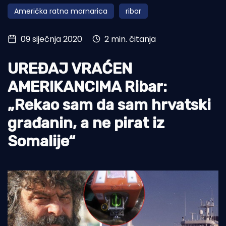
Američka ratna mornarica
ribar
Turizam i nautika
Pomorstvo
09 siječnja 2020
2 min. čitanja
Ribolov
UREĐAJ VRAĆEN
Ekologija
AMERIKANCIMA Ribar:
Tradicija i kultura
„Rekao sam da sam hrvatski
građanin, a ne pirat iz
Somalije“