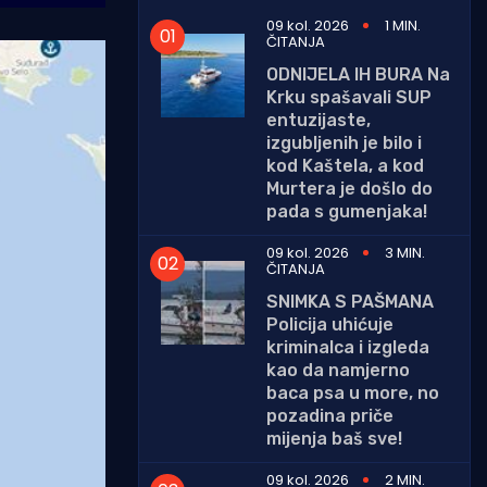
09 kol. 2026
1 MIN.
ČITANJA
ODNIJELA IH BURA Na
Krku spašavali SUP
entuzijaste,
izgubljenih je bilo i
kod Kaštela, a kod
Murtera je došlo do
pada s gumenjaka!
09 kol. 2026
3 MIN.
ČITANJA
SNIMKA S PAŠMANA
Policija uhićuje
kriminalca i izgleda
kao da namjerno
baca psa u more, no
pozadina priče
mijenja baš sve!
09 kol. 2026
2 MIN.