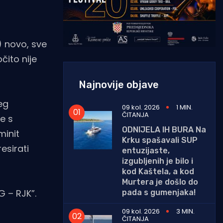
) novo, sve
čito nije
Najnovije objave
eg
09 kol. 2026
1 MIN.
ČITANJA
e s
ODNIJELA IH BURA Na
minit
Krku spašavali SUP
esirati
entuzijaste,
izgubljenih je bilo i
kod Kaštela, a kod
Murtera je došlo do
G – RJK”.
pada s gumenjaka!
09 kol. 2026
3 MIN.
ČITANJA