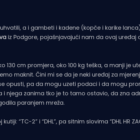
hvatili, a i gambeti i kadene (kopče i karike lanca
ava
iz Podgore, pojašnjavajući nam da ovaj uređaj o
o 130 cm promjera, oko 100 kg teška, a manji je ut
mo maknit. Čini mi se da je neki uređaj za mjerenj
se opusti, pa da mogu uzeti podaci i da mogu pro
a i njega zanima tko je to tamo ostavio, da zna adr
godila paranjem mreža.
tiji: “TC-2” i “DHL”, pa sitnim slovima “DHL HR ZA