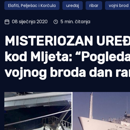
Elafiti, Pelješac i Korčula
uređaj
ribar
vojni brod
Pomorstvo
Ribolov
08 siječnja 2020
5 min. čitanja
Ekologija
MISTERIOZAN UREĐA
Tradicija i kultura
kod Mljeta: “Pogled
vojnog broda dan ran