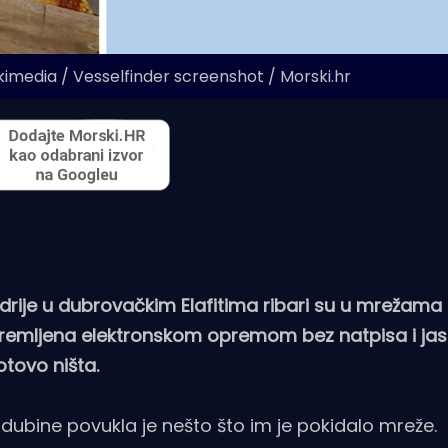
kimedia / Vesselfinder screenshot / Morski.hr
rije u dubrovačkim Elafitima ribari su u mrežama i
opremljena elektronskom opremom bez natpisa i ja
Gotovo ništa.
dubine povukla je nešto što im je pokidalo mreže.