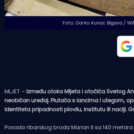
Foto: Darko Kunac Bigava / Wi
MLJET –
Između otoka Mljeta i otočića Svetog And
neobičan uređaj. Plutača s lancima i utegom, 
identiteta pripadnosti plovilu, institutu ili naciji. 
Posada ribarskog broda Marian II sa 140 metara 