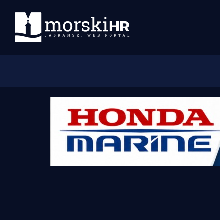
Početna
Morski plus
Morski TV
Obala
Otoci
Turizam i nautika