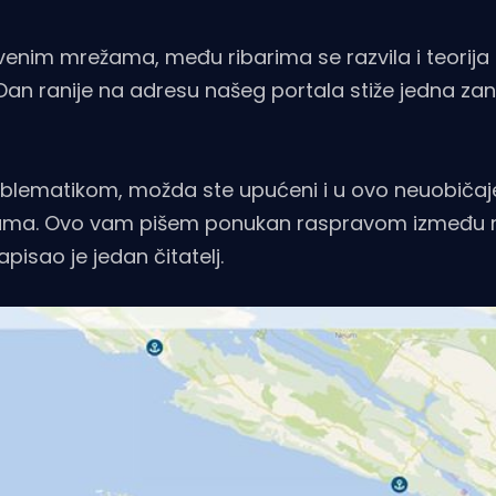
tvenim mrežama, među ribarima se razvila i teorija
. Dan ranije na adresu našeg portala stiže jedna zan
oblematikom, možda ste upućeni i u ovo neuobiča
ma. Ovo vam pišem ponukan raspravom između 
pisao je jedan čitatelj.