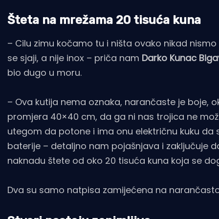
Šteta na mrežama 20 tisuća kuna
– Cilu zimu kočamo tu i ništa ovako nikad nismo u
se sjaji, a nije inox – priča nam
Darko Kunac Big
bio dugo u moru.
– Ova kutija nema oznaka, narančaste je boje, ok
promjera 40×40 cm, da ga ni nas trojica ne može
utegom da potone i ima onu električnu kuku da 
baterije – detaljno nam pojašnjava i zaključuje d
naknadu štete od oko 20 tisuća kuna koja se do
Dva su samo natpisa zamijećena na narančastoj ku