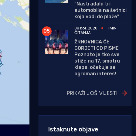
"Nastradala tri
automobila na šetnici
koja vodi do plaže"
09 kol. 2026
1 MIN.
ČITANJA
ŽRNOVNICA ĆE
GORJETI OD PISME
Poznato je tko sve
stiže na 17. smotru
klapa, očekuje se
ogroman interes!
PRIKAŽI JOŠ VIJESTI
Istaknute objave