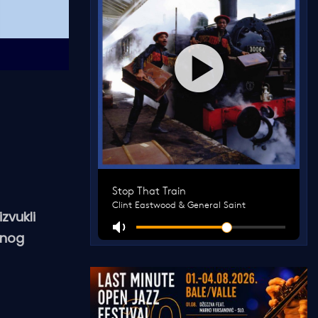
zvukli
snog