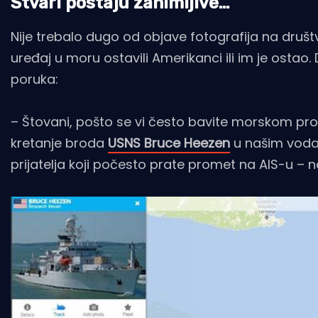
Stvari postaju zanimljive…
Nije trebalo dugo od objave fotografija na druš
uređaj u moru ostavili Amerikanci ili im je ostao
poruka:
– Štovani, pošto se vi često bavite morskom pr
kretanje broda
USNS Bruce Heezen
u našim voda
prijatelja koji počesto prate promet na AIS-u – na