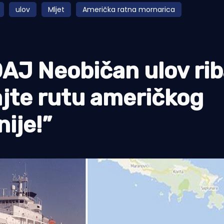
ulov
Mljet
Američka ratna mornarica
J Neobičan ulov rib
ajte rutu američkog
ije!”