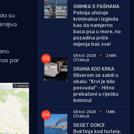
SNIMKA S PAŠMANA
Policija uhićuje
 da su
kriminalca i izgleda
imljiva
kao da namjerno
baca psa u more, no
pozadina priče
mijenja baš sve!
jeno
09 kol. 2026
2 MIN.
nas par
ČITANJA
DRAMA KOD KRKA
Gliserom se zabili u
obalu: "Krvi je bilo
posvuda!" - Hitno
prebačeni u riječku
bolnicu!
09 kol. 2026
1 MIN.
ČITANJA
SEGET DONJI
Buktinja kod hotela: