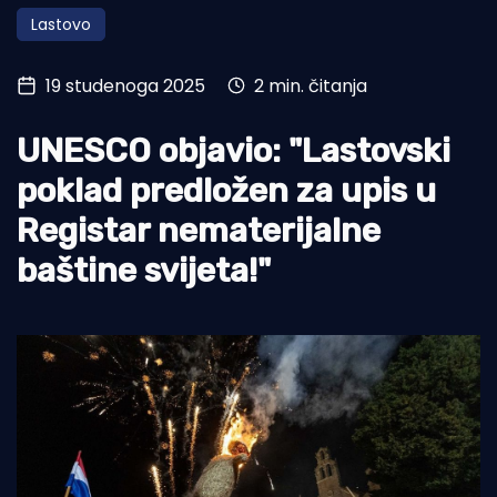
Lastovo
Turizam i nautika
Pomorstvo
19 studenoga 2025
2 min. čitanja
Ribolov
UNESCO objavio: "Lastovski
Ekologija
poklad predložen za upis u
Tradicija i kultura
Registar nematerijalne
baštine svijeta!"