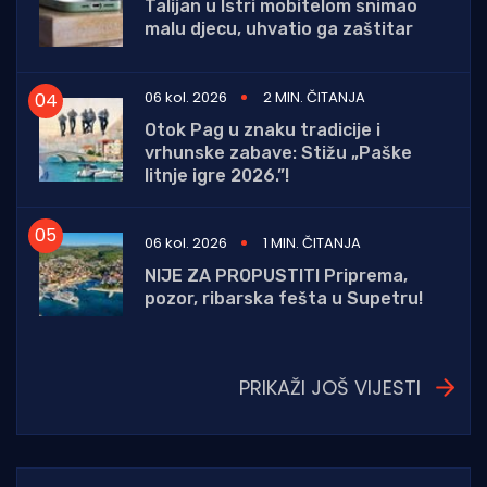
Talijan u Istri mobitelom snimao
malu djecu, uhvatio ga zaštitar
06 kol. 2026
2 MIN. ČITANJA
Otok Pag u znaku tradicije i
vrhunske zabave: Stižu „Paške
litnje igre 2026.”!
06 kol. 2026
1 MIN. ČITANJA
NIJE ZA PROPUSTITI Priprema,
pozor, ribarska fešta u Supetru!
PRIKAŽI JOŠ VIJESTI