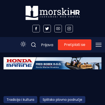
Pretplati se
Prijava
Početna
Morski plus
Morski TV
Obala
Tradicija i kultura
Splitsko plovno područje
Otoci