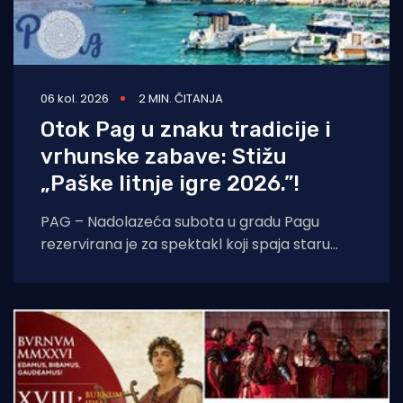
06 kol. 2026
2 MIN. ČITANJA
Otok Pag u znaku tradicije i
vrhunske zabave: Stižu
„Paške litnje igre 2026.”!
PAG – Nadolazeća subota u gradu Pagu
rezervirana je za spektakl koji spaja staru
tradiciju, natjecateljski duh i vrhunski provod.
U