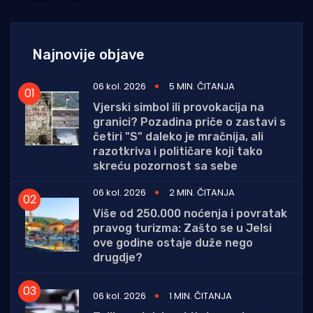
Najnovije objave
06 kol. 2026
5 MIN. ČITANJA
Vjerski simbol ili provokacija na
granici? Pozadina priče o zastavi s
četiri "S" daleko je mračnija, ali
razotkriva i političare koji tako
skreću pozornost sa sebe
06 kol. 2026
2 MIN. ČITANJA
Više od 250.000 noćenja i povratak
pravog turizma: Zašto se u Jelsi
ove godine ostaje duže nego
drugdje?
06 kol. 2026
1 MIN. ČITANJA