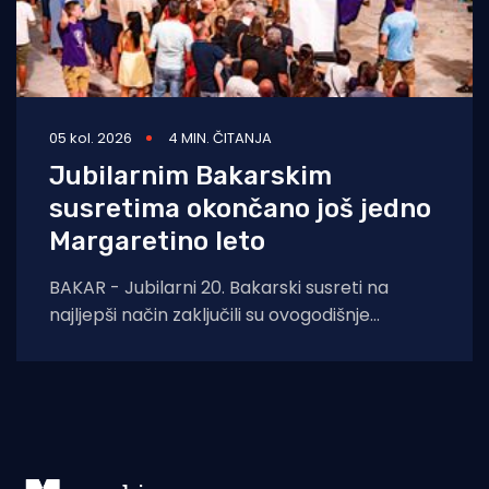
05 kol. 2026
4 MIN. ČITANJA
Jubilarnim Bakarskim
susretima okončano još jedno
Margaretino leto
BAKAR - Jubilarni 20. Bakarski susreti na
najljepši način zaključili su ovogodišnje
Margaretino leto. Na Žalu ribara okupili su se
brojni