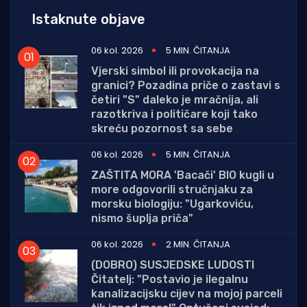
Istaknute objave
06 kol. 2026
5 MIN. ČITANJA
Vjerski simbol ili provokacija na
granici? Pozadina priče o zastavi s
četiri "S" daleko je mračnija, ali
razotkriva i političare koji tako
skreću pozornost sa sebe
06 kol. 2026
5 MIN. ČITANJA
ZAŠTITA MORA 'Bacači' BIO kugli u
more odgovorili stručnjaku za
morsku biologiju: "Ugarkoviću,
nismo šuplja priča"
06 kol. 2026
2 MIN. ČITANJA
(DOBRO) SUSJEDSKE LUDOSTI
Čitatelj: "Postavio je ilegalnu
kanalizacijsku cijev na mojoj parceli