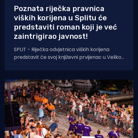
Poznata riječka pravnica
viških korijena u Splitu će
predstaviti roman koji je već
zaintrigirao javnost!
SPLIT - Riječka odvjetnica viških korijena
predstavit će svoj književni prvijenac u Velikoj
dvorani Gradske knjižnice Marka Marulića u
Splitu, u