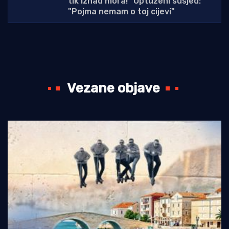
tik iznad mora!" Optuženi susjed:
"Pojma nemam o toj cijevi"
Vezane objave