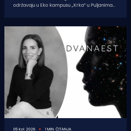
održavaju u Eko kampusu „Krka“ u Puljanima
zbog konzervatorskih radova na dosadašnjoj
lokaciji, rimskom
05 kol. 2026
1 MIN. ČITANJA