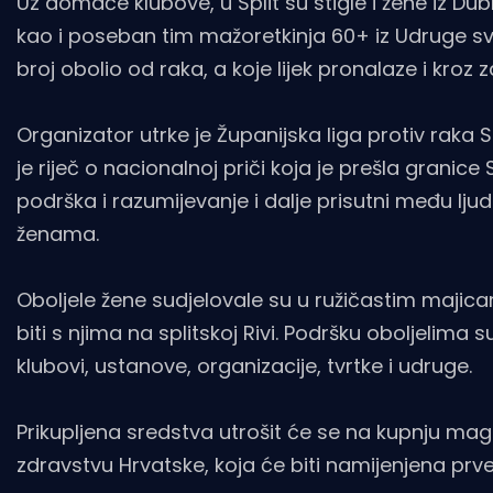
Uz domaće klubove, u Split su stigle i žene iz Dub
kao i poseban tim mažoretkinja 60+ iz Udruge sv. 
broj obolio od raka, a koje lijek pronalaze i kroz 
Organizator utrke je Županijska liga protiv raka S
je riječ o nacionalnoj priči koja je prešla granice
podrška i razumijevanje i dalje prisutni među ljudi
ženama.
Oboljele žene sudjelovale su u ružičastim majica
biti s njima na splitskoj Rivi. Podršku oboljelima s
klubovi, ustanove, organizacije, tvrtke i udruge.
Prikupljena sredstva utrošit će se na kupnju ma
zdravstvu Hrvatske, koja će biti namijenjena pr