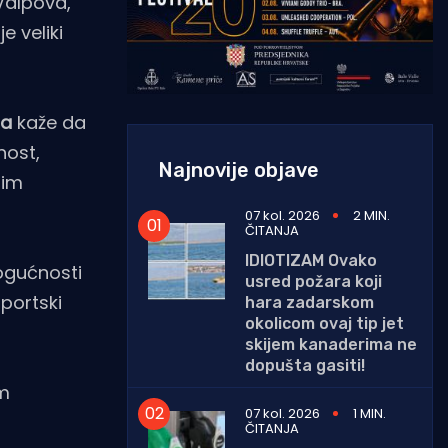
 Valpova,
e veliki
ra
kaže da
nost,
Najnovije objave
lim
07 kol. 2026
2 MIN.
ČITANJA
IDIOTIZAM Ovako
mogućnosti
usred požara koji
sportski
hara zadarskom
okolicom ovaj tip jet
skijem kanaderima ne
dopušta gasiti!
om
07 kol. 2026
1 MIN.
ČITANJA