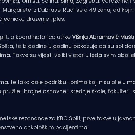
rovnika, Omiša, Solina, Sinja, Zagreba, Varaždina i
Margarete iz Dubrave. Radi se o 49 žena, od kojih j
zajedničko druženje i ples.
plit, a koordinatorica utrke
Višnja Abramović Mušt
 Splita, te iz godine u godinu pokazuje da su solidar
ma. Takve su vijesti veliki vjetar u leđa svim obolje
ma, te tako dale podršku i onima koji nisu bile u 
u pružile i brojne osnovne i srednje škole, fakulteti, 
gnetske rezonance za KBC Split, prve takve u javn
venstveno onkološkim pacijentima.