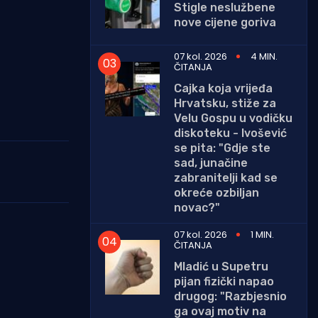
Stigle neslužbene
nove cijene goriva
07 kol. 2026
4 MIN.
ČITANJA
Cajka koja vrijeđa
Hrvatsku, stiže za
Velu Gospu u vodičku
diskoteku - Ivošević
se pita: "Gdje ste
sad, junačine
zabranitelji kad se
okreće ozbiljan
novac?"
07 kol. 2026
1 MIN.
ČITANJA
Mladić u Supetru
pijan fizički napao
drugog: "Razbjesnio
ga ovaj motiv na