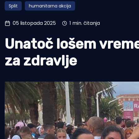
Split
humanitarna akcija
Pomorstvo
Ribolov
05 listopada 2025
1 min. čitanja
Ekologija
Unatoč lošem vremen
Tradicija i kultura
za zdravlje