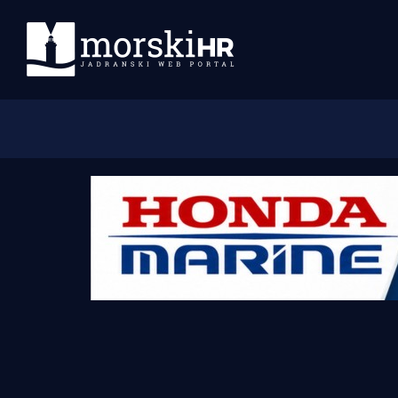
Početna
Morski plus
Morski TV
Obala
Otoci
Turizam i nautika