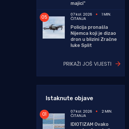
majici"
07 kol. 2026
1 MIN.
ČITANJA
Policija pronašla
Nijemca koji je dizao
dron u blizini Zračne
luke Split
PRIKAŽI JOŠ VIJESTI
Istaknute objave
07 kol. 2026
2 MIN.
ČITANJA
IDIOTIZAM Ovako