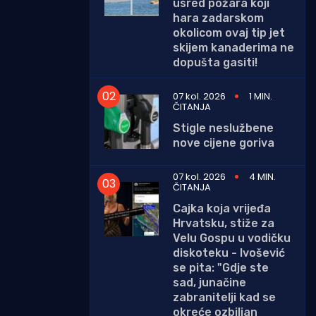
usred požara koji
hara zadarskom
okolicom ovaj tip jet
skijem kanaderima ne
dopušta gasiti!
07 kol. 2026
1 MIN.
ČITANJA
Stigle neslužbene
nove cijene goriva
07 kol. 2026
4 MIN.
ČITANJA
Cajka koja vrijeđa
Hrvatsku, stiže za
Velu Gospu u vodičku
diskoteku - Ivošević
se pita: "Gdje ste
sad, junačine
zabranitelji kad se
okreće ozbiljan