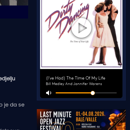
djelju
o je da se