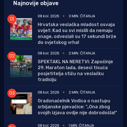
Najnovije objave
08 kol. 2026
3 MIN. ČITANJA
Hrvatska veslačka mladost osvaja
svijet: Kad su svi mislili da nemaju
snage, odveslali su 17 sekundi brže
do svjetskog vrha!
08 kol. 2026
2 MIN. ČITANJA
SPEKTAKL NA NERETVI: Započinje
29. Maraton lađa, deseci tisuća
posjetitelja stižu na veslačku
tradiciju
08 kol. 2026
2 MIN. ČITANJA
Gradonačelnik Vodica o nastupu
srbijanske pjevačice: "„Ona zbog
svojih izjava ovdje nije dobrodošla!“
08 kol. 2026
1 MIN. ČITANJA