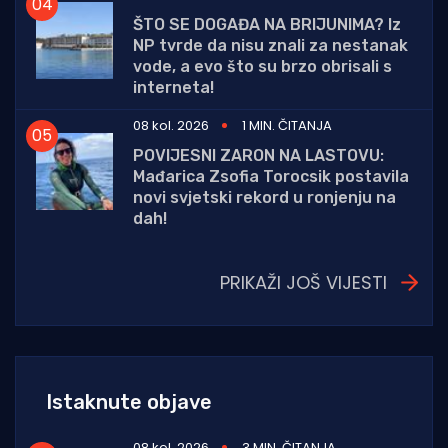
ŠTO SE DOGAĐA NA BRIJUNIMA? Iz
NP tvrde da nisu znali za nestanak
vode, a evo što su brzo obrisali s
interneta!
08 kol. 2026
1 MIN. ČITANJA
POVIJESNI ZARON NA LASTOVU:
Mađarica Zsofia Torocsik postavila
novi svjetski rekord u ronjenju na
dah!
PRIKAŽI JOŠ VIJESTI
Istaknute objave
08 kol. 2026
3 MIN. ČITANJA