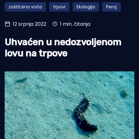
zaštićena vrsta
trpovi
Ekologija
Peroj
Turizam i nautika
Pomorstvo
12 srpnja 2022
1 min. čitanja
Ribolov
Uhvaćen u nedozvoljenom
Ekologija
lovu na trpove
Tradicija i kultura