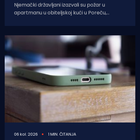
Njemački državljani izazvali su požar u
apartmanu u obiteljskoj kući u Poreču,
pokazao je policijski očevid. U vatri je uništen
06 kol. 2026
1 MIN. ČITANJA