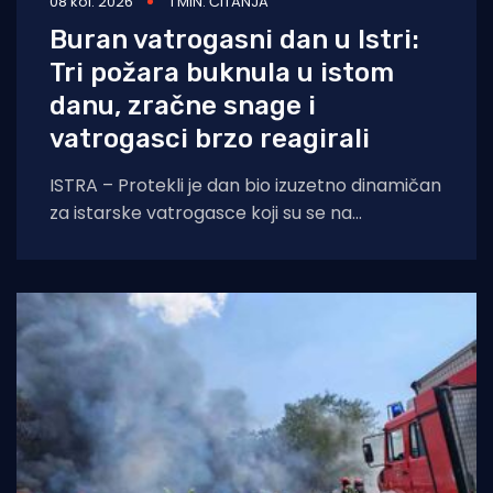
08 kol. 2026
1 MIN. ČITANJA
Buran vatrogasni dan u Istri:
Tri požara buknula u istom
danu, zračne snage i
vatrogasci brzo reagirali
ISTRA – Protekli je dan bio izuzetno dinamičan
za istarske vatrogasce koji su se na
otvorenom prostoru borili s tri požara,