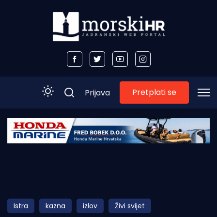
Pretplati se
Prijava
Početna
Morski plus
Morski TV
Obala
Istra
kazna
izlov
Živi svijet
Otoci