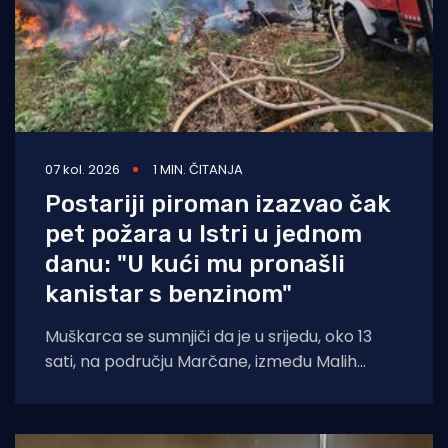
07 kol. 2026
1 MIN. ČITANJA
Postariji piroman izazvao čak
pet požara u Istri u jednom
danu: "U kući mu pronašli
kanistar s benzinom"
Muškarca se sumnjiči da je u srijedu, oko 13
sati, na području Marčane, između Malih
Vareški i Krnice, izazvao požar