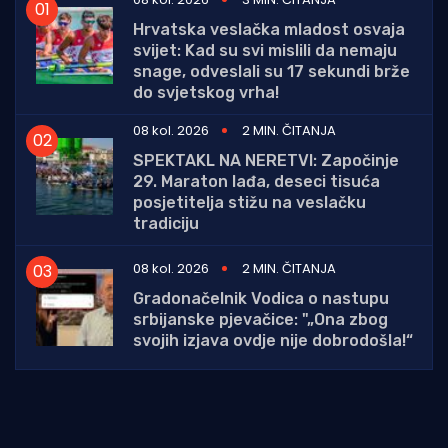
Hrvatska veslačka mladost osvaja
svijet: Kad su svi mislili da nemaju
snage, odveslali su 17 sekundi brže
do svjetskog vrha!
08 kol. 2026
2 MIN. ČITANJA
SPEKTAKL NA NERETVI: Započinje
29. Maraton lađa, deseci tisuća
posjetitelja stižu na veslačku
tradiciju
08 kol. 2026
2 MIN. ČITANJA
Gradonačelnik Vodica o nastupu
srbijanske pjevačice: "„Ona zbog
svojih izjava ovdje nije dobrodošla!“