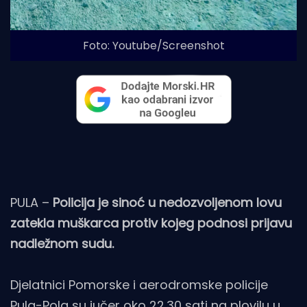
Foto: Youtube/Screenshot
PULA –
Policija je sinoć u nedozvoljenom lovu
zatekla muškarca protiv kojeg podnosi prijavu
nadležnom sudu.
Djelatnici Pomorske i aerodromske policije
Pula-Pola su jučer oko 22.30 sati na plovilu u