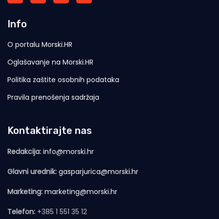
Info
O portalu Morski.HR
Oglašavanje na Morski.HR
Politika zaštite osobnih podataka
Pravila prenošenja sadržaja
Kontaktirajte nas
Redakcija:
info@morski.hr
Glavni urednik:
gasparjurica@morski.hr
Marketing:
marketing@morski.hr
Telefon:
+385 1 551 35 12