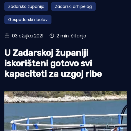
Zadarska županija
Zadarski arhipelag
Turizam i nautika
Gospodarski ribolov
Pomorstvo
Ribolov
03 ožujka 2021
2 min. čitanja
Ekologija
U Zadarskoj županiji
Tradicija i kultura
iskorišteni gotovo svi
kapaciteti za uzgoj ribe