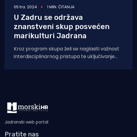
05 tra. 2024
1 MIN. ČITANJA
U Zadru se održava
znanstveni skup posvećen
marikulturi Jadrana
Kroz program skupa želi se naglasiti važnost
interdisciplinarnog pristupa te uključivanje
svih dionika kako bi razvoj marikulture na
Jadranu bio
Jadranski web portal
Pratite nas