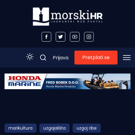
Pretplati se
Prijava
Početna
Morski plus
Morski TV
Obala
marikultura
uzgajališta
uzgoj ribe
Otoci