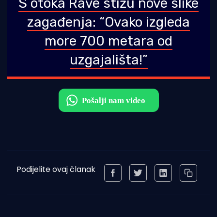
S otoka Rave stižu nove slike
zagađenja: “Ovako izgleda
more 700 metara od
uzgajališta!”
Podijelite ovaj članak