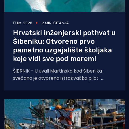
17 lip. 2026
2 MIN. ČITANJA
Hrvatski inženjerski pothvat u
Šibeniku: Otvoreno prvo
pametno uzgajalište školjaka
koje vidi sve pod morem!
ŠIBRNIK - U uvali Martinska kod Šibenika
svečano je otvorena istraživačka pilot-
lokacija Pametno uzgajalište školjaka
"Šibenka", inovativna platforma