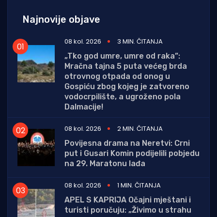
Najnovije objave
08 kol. 2026
3 MIN. ČITANJA
„Tko god umre, umre od raka”:
Mračna tajna 5 puta većeg brda
otrovnog otpada od onog u
Gospiću zbog kojeg je zatvoreno
vodocrpilište, a ugroženo pola
Dalmacije!
08 kol. 2026
2 MIN. ČITANJA
Povijesna drama na Neretvi: Crni
put i Gusari Komin podijelili pobjedu
na 29. Maratonu lađa
08 kol. 2026
1 MIN. ČITANJA
APEL S KAPRIJA Očajni mještani i
turisti poručuju: „Živimo u strahu