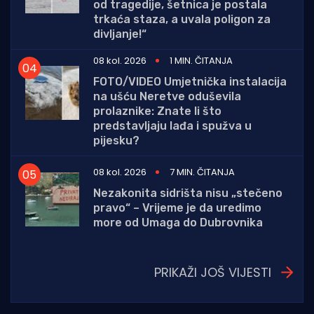
od tragedije, šetnica je postala
trkaća staza, a uvala poligon za
divljanje!“
08 kol. 2026
1 MIN. ČITANJA
FOTO/VIDEO Umjetnička instalacija
na ušću Neretve oduševila
prolaznike: Znate li što
predstavljaju lađa i spužva u
pijesku?
08 kol. 2026
7 MIN. ČITANJA
Nezakonita sidrišta nisu „stečeno
pravo“ – Vrijeme je da uredimo
more od Umaga do Dubrovnika
PRIKAŽI JOŠ VIJESTI