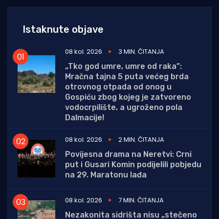
Istaknute objave
08 kol. 2026
3 MIN. ČITANJA
„Tko god umre, umre od raka”:
Mračna tajna 5 puta većeg brda
otrovnog otpada od onog u
Gospiću zbog kojeg je zatvoreno
vodocrpilište, a ugroženo pola
Dalmacije!
08 kol. 2026
2 MIN. ČITANJA
Povijesna drama na Neretvi: Crni
put i Gusari Komin podijelili pobjedu
na 29. Maratonu lađa
08 kol. 2026
7 MIN. ČITANJA
Nezakonita sidrišta nisu „stečeno