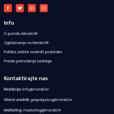
Info
O portalu Morski.HR
Oglašavanje na Morski.HR
Politika zaštite osobnih podataka
Pravila prenošenja sadržaja
Kontaktirajte nas
Redakcija:
info@morski.hr
Glavni urednik:
gasparjurica@morski.hr
Marketing:
marketing@morski.hr