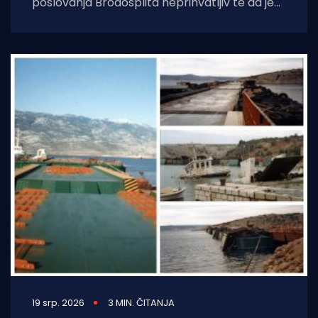
poslovanja Brodosplita neprihvatljiv te da je
zbog dugotrajnog predstečajnog postupka
grad izgubio milijune
19 srp. 2026
3 MIN. ČITANJA