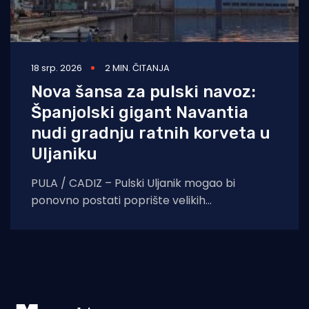
18 srp. 2026
2 MIN. ČITANJA
Nova šansa za pulski navoz:
Španjolski gigant Navantia
nudi gradnju ratnih korveta u
Uljaniku
PULA / CADIZ – Pulski Uljanik mogao bi
ponovno postati poprište velikih
brodograđevnih projekata. Uljanik
brodogradnja potpisala je memorandum o
razumijevanju sa