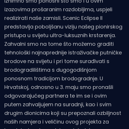
Iznimno smo ponosni što smo i u ovim
izazovima prošaranim razdobljima, uspjeli
realizirati naše zamisli. Scenic Eclipse II
predstavlja poboljšanu viziju našeg pionirskog
pristupa u svijetu ultra-luksuznih krstarenja.
Zahvalni smo na tome što možemo graditi
tehnološki najnaprednije istraživačke putničke
brodove na svijetu i pri tome surađivati s
brodogradilištima s dugogodišnjom
ponosnom tradicijom brodogradnje. U
Hrvatskoj, odnosno u 3. maju smo pronašli
odgovarajućeg partnera te im se i ovim
putem zahvaljujem na suradnji, kao i svim
drugim dionicima koji su prepoznali ozbiljnost
naših namjera i veličinu ovog projekta za