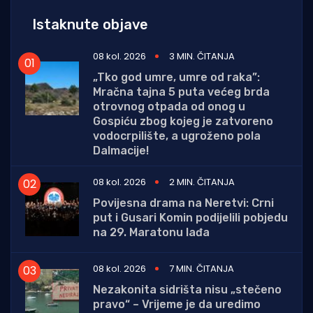
Istaknute objave
08 kol. 2026
3 MIN. ČITANJA
„Tko god umre, umre od raka”:
Mračna tajna 5 puta većeg brda
otrovnog otpada od onog u
Gospiću zbog kojeg je zatvoreno
vodocrpilište, a ugroženo pola
Dalmacije!
08 kol. 2026
2 MIN. ČITANJA
Povijesna drama na Neretvi: Crni
put i Gusari Komin podijelili pobjedu
na 29. Maratonu lađa
08 kol. 2026
7 MIN. ČITANJA
Nezakonita sidrišta nisu „stečeno
pravo“ – Vrijeme je da uredimo