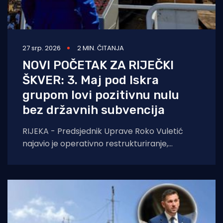
27 srp. 2026
2 MIN. ČITANJA
NOVI POČETAK ZA RIJEČKI
ŠKVER: 3. Maj pod Iskra
grupom lovi pozitivnu nulu
bez državnih subvencija
RIJEKA - Predsjednik Uprave Roko Vuletić
najavio je operativno restrukturiranje,
racionalizaciju troškova i borbu za nove
ugovore. Bez pomiša države, cilj