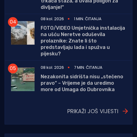
trkaća staza, a uvala poligon za
divljanje!“
08 kol. 2026
1 MIN. ČITANJA
FOTO/VIDEO Umjetnička instalacija
na ušću Neretve oduševila
prolaznike: Znate li što
predstavljaju lađa i spužva u
pijesku?
08 kol. 2026
7 MIN. ČITANJA
Nezakonita sidrišta nisu „stečeno
pravo“ – Vrijeme je da uredimo
more od Umaga do Dubrovnika
PRIKAŽI JOŠ VIJESTI