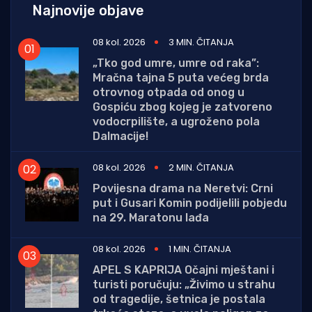
Najnovije objave
08 kol. 2026
3 MIN. ČITANJA
„Tko god umre, umre od raka”:
Mračna tajna 5 puta većeg brda
otrovnog otpada od onog u
Gospiću zbog kojeg je zatvoreno
vodocrpilište, a ugroženo pola
Dalmacije!
08 kol. 2026
2 MIN. ČITANJA
Povijesna drama na Neretvi: Crni
put i Gusari Komin podijelili pobjedu
na 29. Maratonu lađa
08 kol. 2026
1 MIN. ČITANJA
APEL S KAPRIJA Očajni mještani i
turisti poručuju: „Živimo u strahu
od tragedije, šetnica je postala