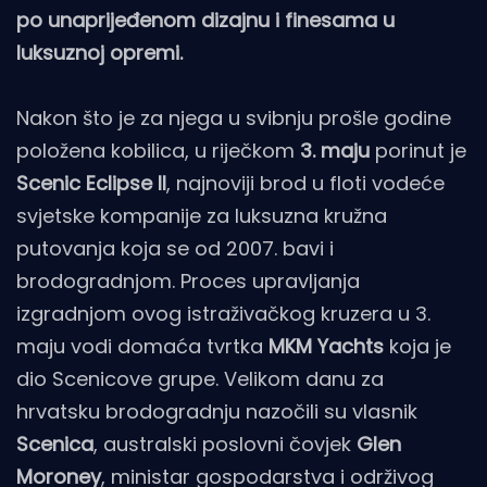
po unaprijeđenom dizajnu i finesama u
luksuznoj opremi.
Nakon što je za njega u svibnju prošle godine
položena kobilica, u riječkom
3. maju
porinut je
Scenic Eclipse II
, najnoviji brod u floti vodeće
svjetske kompanije za luksuzna kružna
putovanja koja se od 2007. bavi i
brodogradnjom. Proces upravljanja
izgradnjom ovog istraživačkog kruzera u 3.
maju vodi domaća tvrtka
MKM Yachts
koja je
dio Scenicove grupe. Velikom danu za
hrvatsku brodogradnju nazočili su vlasnik
Scenica
, australski poslovni čovjek
Glen
Moroney
, ministar gospodarstva i održivog