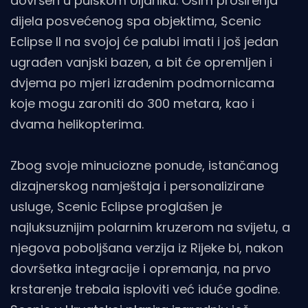
dovršen u pulskom Uljaniku. Osim proširenja
dijela posvećenog spa objektima, Scenic
Eclipse II na svojoj će palubi imati i još jedan
ugrađen vanjski bazen, a bit će opremljen i
dvjema po mjeri izrađenim podmornicama
koje mogu zaroniti do 300 metara, kao i
dvama helikopterima.
Zbog svoje minuciozne ponude, istančanog
dizajnerskog namještaja i personalizirane
usluge, Scenic Eclipse proglašen je
najluksuznijim polarnim kruzerom na svijetu, a
njegova poboljšana verzija iz Rijeke bi, nakon
dovršetka integracije i opremanja, na prvo
krstarenje trebala isploviti već iduće godine.