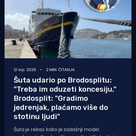
21 srp. 2026
2 MIN. ČITANJA
Šuta udario po Brodosplitu:
"Treba im oduzeti koncesiju."
Brodosplit: "Gradimo
jedrenjak, plaćamo više do
stotinu ljudi"
Šuta je rekao kako je sadašnji model