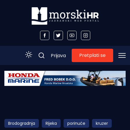
Pretplati se
Prijava
Početna
Morski plus
Morski TV
Obala
Brodogradnja
Rijeka
porinuće
kruzer
Otoci