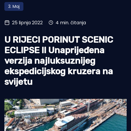
3. Maj
Turizam i nautika
Pomorstvo
25 lipnja 2022
4 min. čitanja
Ribolov
U RIJECI PORINUT SCENIC
Ekologija
ECLIPSE II Unaprijeđena
Tradicija i kultura
verzija najluksuznijeg
ekspedicijskog kruzera na
svijetu