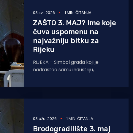
03 svi. 2026
1 MIN. ČITANJA
ZAŠTO 3. MAJ? Ime koje
čuva uspomenu na
najvažniju bitku za
Rijeku
RIJEKA – Simbol grada koji je
nadrastao samu industriju,
brodogradilište „3. maj“, ponosno nosi
svoje ime kao trajni podsjetnik na
jedan
03 ožu. 2026
1 MIN. ČITANJA
Brodogradilište 3. maj