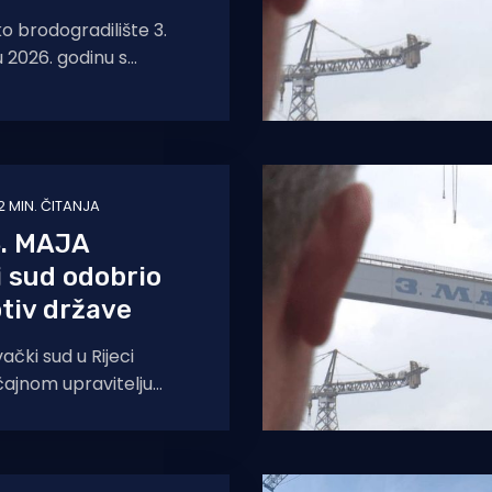
ko brodogradilište 3.
u 2026. godinu s
vim poslom koji donosi
oizvodnje i dodatnu
2 MIN. ČITANJA
. MAJA
 sud odobrio
tiv države
ački sud u Rijeci
čajnom upravitelju
 3. maj d.d. u stečaju
odnošenje tužbe