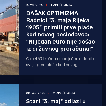
15 tra. 2025
1 MIN. ČITANJA
DAŠAK OPTIMIZMA
Radnici "3. maja Rijeka
1905." primili prve plaće
kod novog poslodavca:
"Ni jedan euro nije došao
iz državnog proračuna!"
Oko 450 trećemajaca jučer je dobilo
svoje prve plaće kod novog
poslodavca – "3. maj Rijeka 1905", koji
je
08 ožu. 2025
2 MIN. ČITANJA
Stari "3. maj" odlazi u