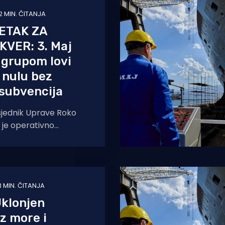
2 MIN. ČITANJA
ETAK ZA
KVER: 3. Maj
 grupom lovi
 nulu bez
subvencija
sjednik Uprave Roko
o je operativno
e, racionalizaciju
bu za nove ugovore.
ave, cilj
3 MIN. ČITANJA
klonjen
z more i