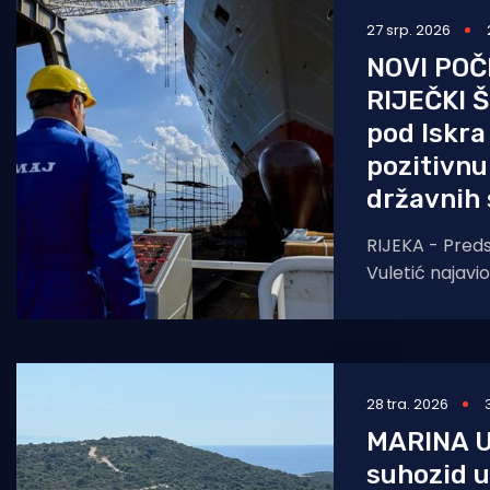
27 srp. 2026
Pomorstvo
NOVI POČ
Ribolov
RIJEČKI Š
Ekologija
pod Iskra
pozitivnu
Tradicija i kultura
državnih 
RIJEKA - Pred
Vuletić najavi
restrukturiranj
troškova i bor
Bez pomiša drž
28 tra. 2026
MARINA U
suhozid u