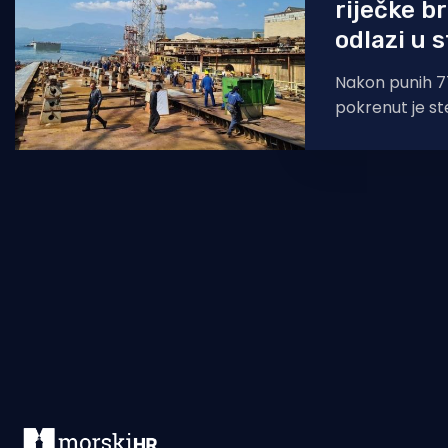
riječke b
odlazi u 
Nakon punih 7
pokrenut je s
brodogradilišt
riječke brodo
tvrtke službe