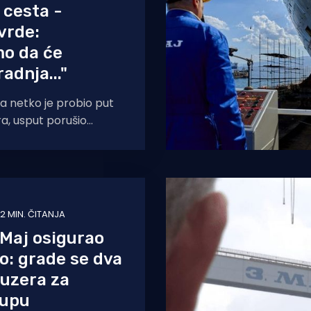
 cesta -
vrde:
o da će
adnja..."
a netko je probio put
, usput porušio
 navode naši čitatelji
2 MIN. ČITANJA
. Maj osigurao
o: grade se dva
ruzera za
rupu