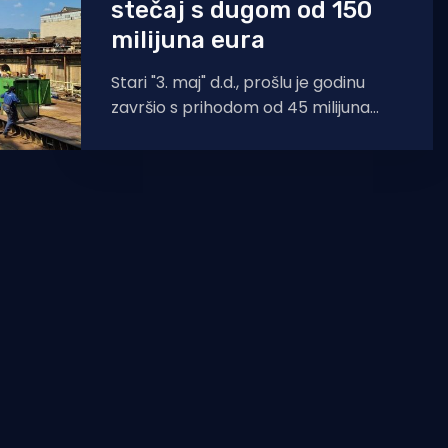
stečaj s dugom od 150
milijuna eura
Stari "3. maj" d.d., prošlu je godinu
završio s prihodom od 45 milijuna
eura, ali i ogromnim