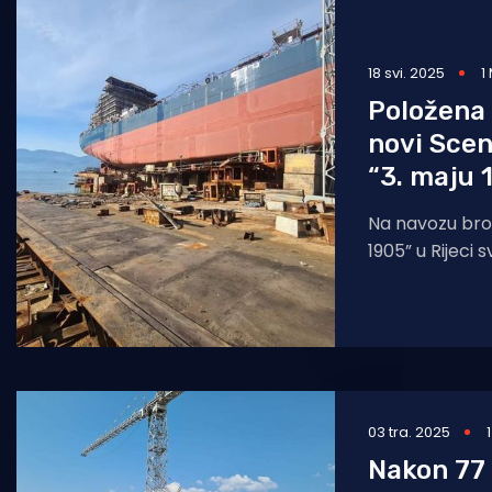
18 svi. 2025
1
Položena 
novi Scen
“3. maju 
Na navozu brod
1905” u Rijeci
kobilica za no
vrijednosti ok
03 tra. 2025
Nakon 77