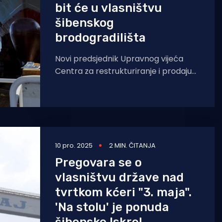
bit će u vlasništvu
šibenskog
brodogradilišta
Novi predsjednik Upravnog vijeća
Centra za restrukturiranje i prodaju
(CERP) i ministar financija Tomislav
Ćorić objavio je odluku CERP-a
10 pro. 2025
2 MIN. ČITANJA
Pregovara se o
vlasništvu države nad
tvrtkom kćeri "3. maja".
'Na stolu' je ponuda