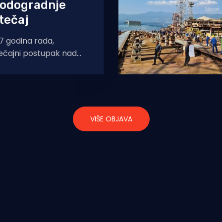
rodogradnje
stečaj
7 godina rada,
tečajni postupak nad
em „3. maj“, simbolom
gradnje. Nadzorni odbor
no
VIŠE OBJAVA