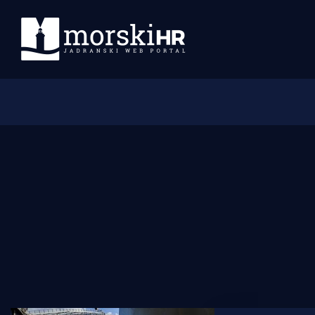
Početna
Morski plus
Morski TV
Obala
Otoci
Turizam i nautika