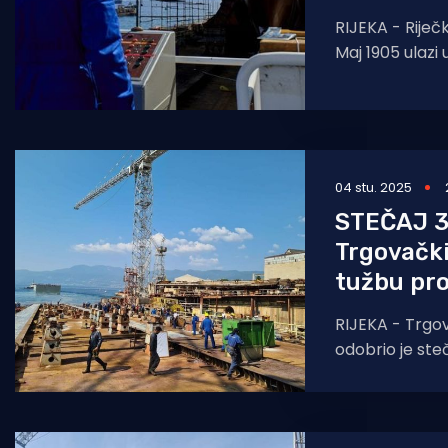
RIJEKA - Riječ
Maj 1905 ulazi 
osiguranim no
kontinuitet pr
04 stu. 2025
STEČAJ 3
Trgovački
tužbu pro
RIJEKA - Trgov
odobrio je ste
brodogradilišta
Lorisu Raku p