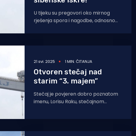
šibenske Iskre!
U tijeku su pregovori oko mirnog
rješenja spora i nagodbe, odnosno
tužbe podignute radi pobijanja
ugovora kojima je država postala
21 svi. 2025
1 MIN. ČITANJA
Otvoren stečaj nad
starim “3. majem”
Stečaj je povjeren dobro poznatom
imenu, Lorisu Raku, stečajnom
upravitelju koji je upravo ovih dana
zaključio višegodišnji stečaj nad
Uljanik