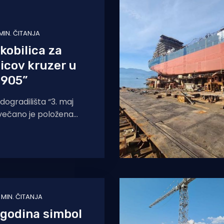
 MIN. ČITANJA
kobilica za
icov kruzer u
1905”
ogradilišta “3. maj
 svečano je položena
vi kruzer Scenic grupe,
o 250
1 MIN. ČITANJA
 godina simbol