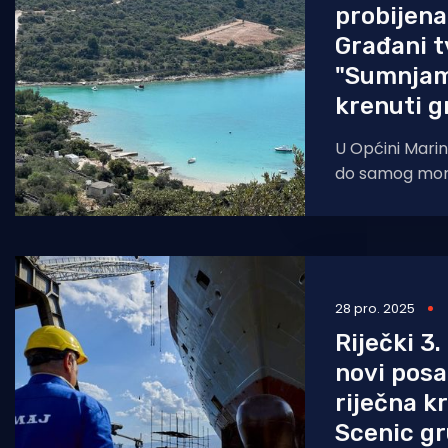
probijena
Građani t
"Sumnjam
krenuti gr
U Općini Marin
do samog mora
suhozide i kako
malo "
28 pro. 2025
Riječki 3
novi posa
riječna k
Scenic g