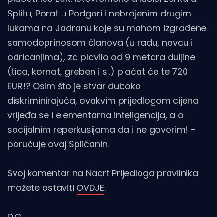
Splitu, Porat u Podgori i nebrojenim drugim
lukama na Jadranu koje su mahom izgrađene
samodoprinosom članova (u radu, novcu i
odricanjima), za plovilo od 9 metara duljine
(tica, kornat, greben i sl.) plaćat će te 720
EUR!? Osim što je stvar duboko
diskriminirajuća, ovakvim prijedlogom cijena
vrijeđa se i elementarna inteligencija, a o
socijalnim reperkusijama da i ne govorim! -
poručuje ovaj Splićanin.
Svoj komentar na Nacrt Prijedloga pravilnika
možete ostaviti
OVDJE
.
D.G.