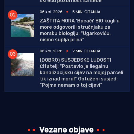
skreću pozornost sa sebe
06 kol. 2026
5 MIN. ČITANJA
ZAŠTITA MORA 'Bacači' BIO kugli u
more odgovorili stručnjaku za
morsku biologiju: "Ugarkoviću,
nismo šuplja priča"
06 kol. 2026
2 MIN. ČITANJA
(DOBRO) SUSJEDSKE LUDOSTI
Čitatelj: "Postavio je ilegalnu
kanalizacijsku cijev na mojoj parceli
tik iznad mora!" Optuženi susjed:
"Pojma nemam o toj cijevi"
Vezane objave