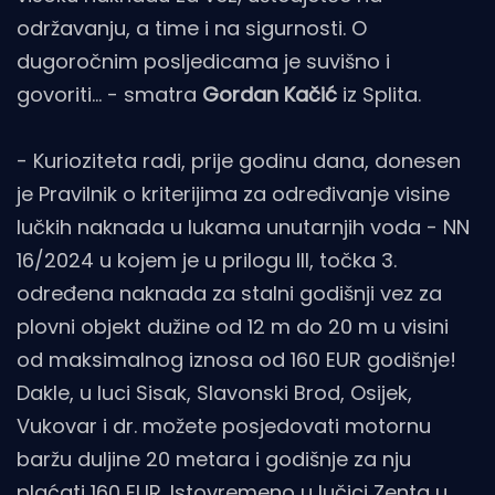
održavanju, a time i na sigurnosti. O
dugoročnim posljedicama je suvišno i
govoriti... - smatra
Gordan Kačić
iz Splita.
- Kurioziteta radi, prije godinu dana, donesen
je Pravilnik o kriterijima za određivanje visine
lučkih naknada u lukama unutarnjih voda - NN
16/2024 u kojem je u prilogu III, točka 3.
određena naknada za stalni godišnji vez za
plovni objekt dužine od 12 m do 20 m u visini
od maksimalnog iznosa od 160 EUR godišnje!
Dakle, u luci Sisak, Slavonski Brod, Osijek,
Vukovar i dr. možete posjedovati motornu
baržu duljine 20 metara i godišnje za nju
plaćati 160 EUR. Istovremeno u lučici Zenta u