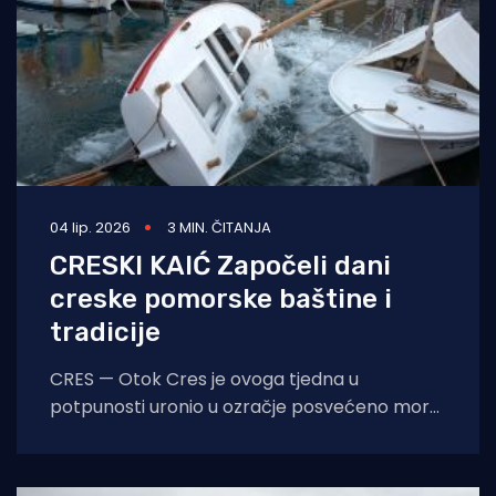
04 lip. 2026
3 MIN. ČITANJA
CRESKI KAIĆ Započeli dani
creske pomorske baštine i
tradicije
CRES — Otok Cres je ovoga tjedna u
potpunosti uronio u ozračje posvećeno moru,
bogatoj pomorskoj baštini i snažnom osjećaju
zajedništva.