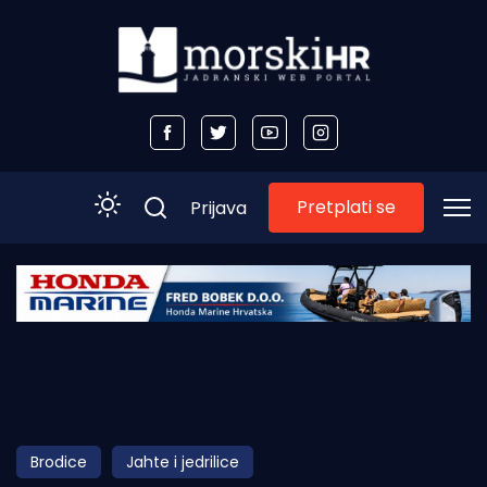
Pretplati se
Prijava
Početna
Morski plus
Morski TV
Obala
Brodice
Jahte i jedrilice
Otoci