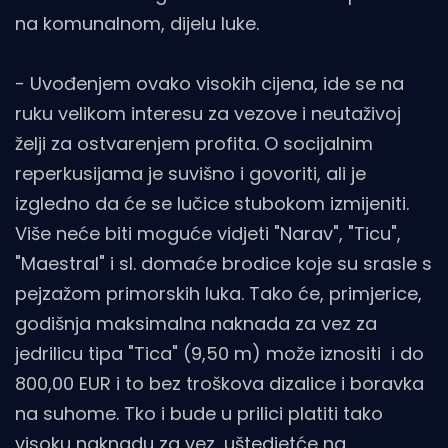
na komunalnom, dijelu luke.
- Uvođenjem ovako visokih cijena, ide se na
ruku velikom interesu za vezove i neutaživoj
želji za ostvarenjem profita. O socijalnim
reperkusijama je suvišno i govoriti, ali je
izgledno da će se lučice stubokom izmijeniti.
Više neće biti moguće vidjeti "Narav", "Ticu",
"Maestral" i sl. domaće brodice koje su srasle s
pejzažom primorskih luka. Tako će, primjerice,
godišnja maksimalna naknada za vez za
jedrilicu tipa "Tica" (9,50 m) može iznositi i do
800,00 EUR i to bez troškova dizalice i boravka
na suhome. Tko i bude u prilici platiti tako
visoku naknadu za vez, uštedjetće na