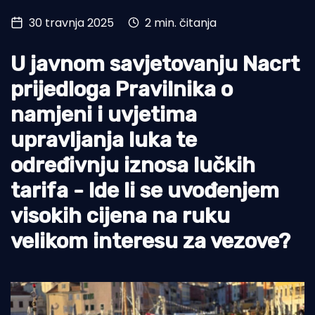
30 travnja 2025
2 min. čitanja
Turizam i nautika
Pomorstvo
U javnom savjetovanju Nacrt
Ribolov
prijedloga Pravilnika o
namjeni i uvjetima
Ekologija
upravljanja luka te
Tradicija i kultura
određivnju iznosa lučkih
tarifa - Ide li se uvođenjem
visokih cijena na ruku
velikom interesu za vezove?