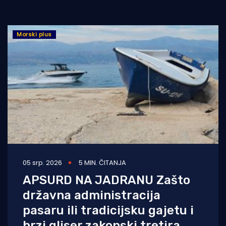
Morski plus
05 srp. 2026
5 MIN. ČITANJA
APSURD NA JADRANU Zašto
državna administracija
pasaru ili tradicijsku gajetu i
brzi gliser zakonski tretira