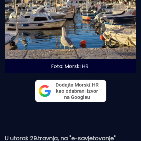
Foto: Morski HR
U utorak 29.travnja, na "e-savjetovanje"