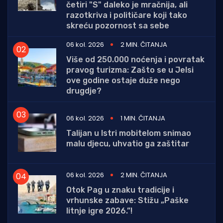
četiri "S" daleko je mračnija, ali
razotkriva i političare koji tako
skreću pozornost sa sebe
06 kol. 2026
2 MIN. ČITANJA
Više od 250.000 noćenja i povratak
pravog turizma: Zašto se u Jelsi
ove godine ostaje duže nego
drugdje?
06 kol. 2026
1 MIN. ČITANJA
Talijan u Istri mobitelom snimao
malu djecu, uhvatio ga zaštitar
06 kol. 2026
2 MIN. ČITANJA
Otok Pag u znaku tradicije i
vrhunske zabave: Stižu „Paške
litnje igre 2026.”!