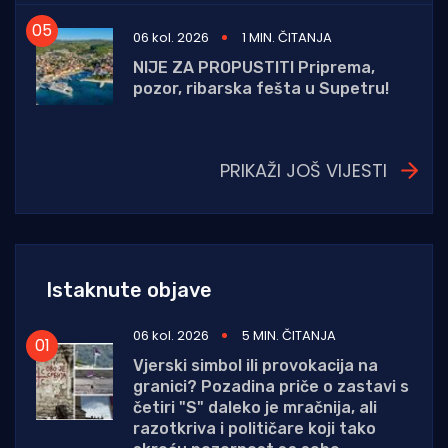
06 kol. 2026
1 MIN. ČITANJA
NIJE ZA PROPUSTITI Priprema,
pozor, ribarska fešta u Supetru!
PRIKAŽI JOŠ VIJESTI
Istaknute objave
06 kol. 2026
5 MIN. ČITANJA
Vjerski simbol ili provokacija na
granici? Pozadina priče o zastavi s
četiri "S" daleko je mračnija, ali
razotkriva i političare koji tako