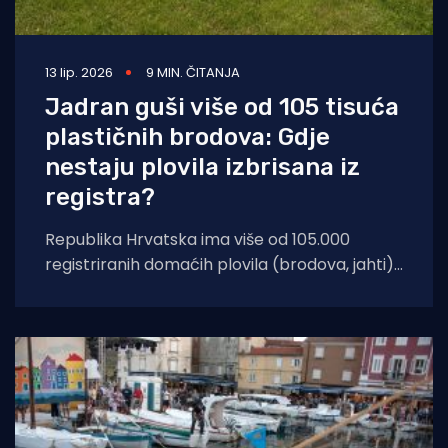
13 lip. 2026
9 MIN. ČITANJA
Jadran guši više od 105 tisuća
plastičnih brodova: Gdje
nestaju plovila izbrisana iz
registra?
Republika Hrvatska ima više od 105.000
registriranih domaćih plovila (brodova, jahti)
izrađenih od staklo plastike (GRP – Glass
Reinforced Plastic)