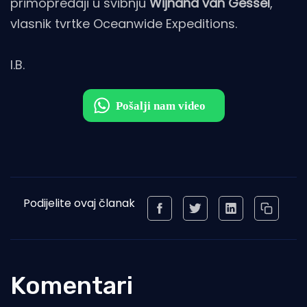
primopredaji u svibnju
Wijnand van Gessel
,
vlasnik tvrtke Oceanwide Expeditions.
I.B.
Podijelite ovaj članak
Komentari