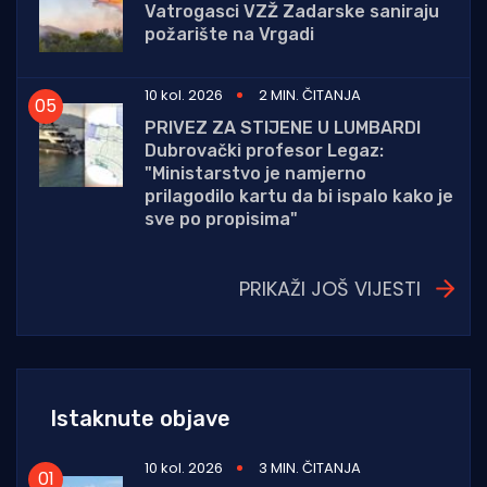
Vatrogasci VZŽ Zadarske saniraju
požarište na Vrgadi
10 kol. 2026
2 MIN. ČITANJA
PRIVEZ ZA STIJENE U LUMBARDI
Dubrovački profesor Legaz:
"Ministarstvo je namjerno
prilagodilo kartu da bi ispalo kako je
sve po propisima"
PRIKAŽI JOŠ VIJESTI
Istaknute objave
10 kol. 2026
3 MIN. ČITANJA