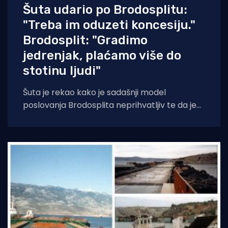
Šuta udario po Brodosplitu:
"Treba im oduzeti koncesiju."
Brodosplit: "Gradimo
jedrenjak, plaćamo više do
stotinu ljudi"
Šuta je rekao kako je sadašnji model
poslovanja Brodosplita neprihvatljiv te da je
zbog dugotrajnog predstečajnog postupka
grad izgubio milijune