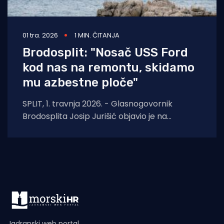
01 tra. 2026
1 MIN. ČITANJA
Brodosplit: "Nosač USS Ford
kod nas na remontu, skidamo
mu azbestne ploče"
SPLIT, 1. travnja 2026. - Glasnogovornik
Brodosplita Josip Jurišić objavio je na
Facebooku da je američki nosač zrakoplova
USS Gerald R.
Jadranski web portal