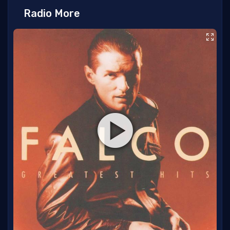
Radio More