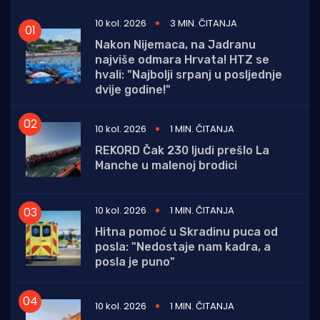
10 kol. 2026
3 MIN. ČITANJA
Nakon Nijemaca, na Jadranu
najviše odmara Hrvata! HTZ se
hvali: "Najbolji srpanj u posljednje
dvije godine!"
10 kol. 2026
1 MIN. ČITANJA
REKORD Čak 230 ljudi prešlo La
Manche u malenoj brodici
10 kol. 2026
1 MIN. ČITANJA
Hitna pomoć u Skradinu puca od
posla: "Nedostaje nam kadra, a
posla je puno"
10 kol. 2026
1 MIN. ČITANJA