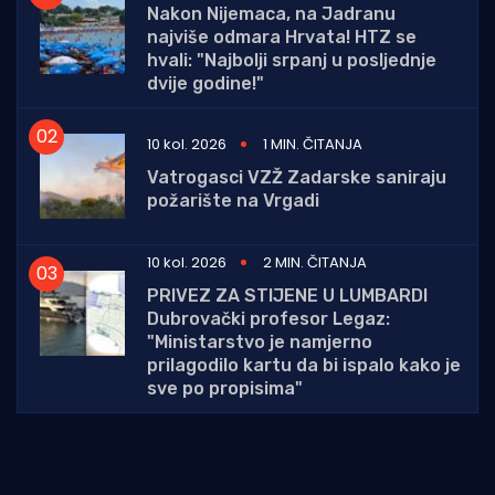
Nakon Nijemaca, na Jadranu
najviše odmara Hrvata! HTZ se
hvali: "Najbolji srpanj u posljednje
dvije godine!"
10 kol. 2026
1 MIN. ČITANJA
Vatrogasci VZŽ Zadarske saniraju
požarište na Vrgadi
10 kol. 2026
2 MIN. ČITANJA
PRIVEZ ZA STIJENE U LUMBARDI
Dubrovački profesor Legaz:
"Ministarstvo je namjerno
prilagodilo kartu da bi ispalo kako je
sve po propisima"