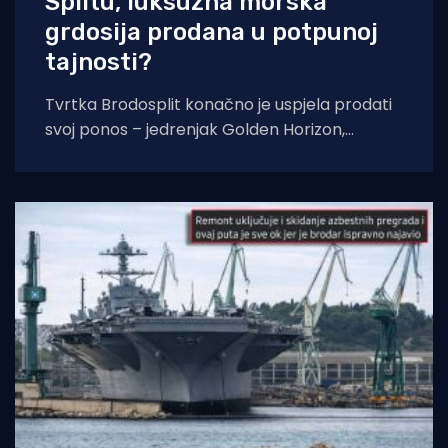
Splitu, luksuzna morska
grdosija prodana u potpunoj
tajnosti?
Tvrtka Brodosplit konačno je uspjela prodati
svoj ponos – jedrenjak Golden Horizon,
doznaje neslužbeno Jutarnji list. Prema
dostupnim informacijama, jedrenjak je