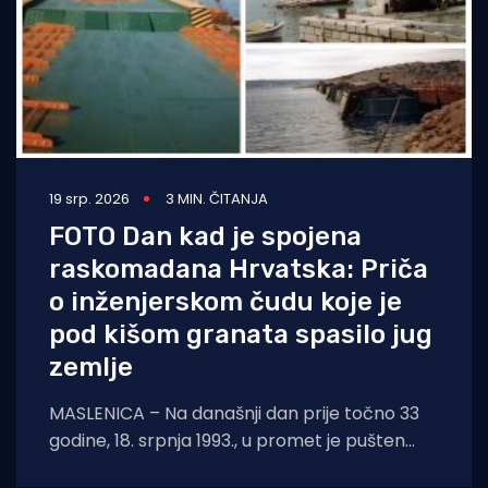
19 srp. 2026
3 MIN. ČITANJA
FOTO Dan kad je spojena
raskomadana Hrvatska: Priča
o inženjerskom čudu koje je
pod kišom granata spasilo jug
zemlje
MASLENICA – Na današnji dan prije točno 33
godine, 18. srpnja 1993., u promet je pušten
legendarni pontonski most u Maslenici.