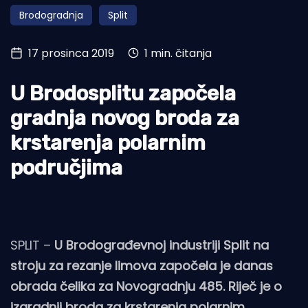
Brodogradnja
Split
Turizam i nautika
Pomorstvo
17 prosinca 2019
1 min. čitanja
Ribolov
U Brodosplitu započela
Ekologija
gradnja novog broda za
Tradicija i kultura
krstarenja polarnim
područjima
SPLIT –
U Brodograđevnoj industriji Split na
stroju za rezanje limova započela je danas
obrada čelika za Novogradnju 485. Riječ je o
izgradnji broda za krstarenja polarnim