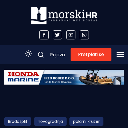
Pretplati se
Prijava
Početna
Morski plus
Morski TV
Obala
Brodosplit
novogradnja
polarni kruzer
Otoci