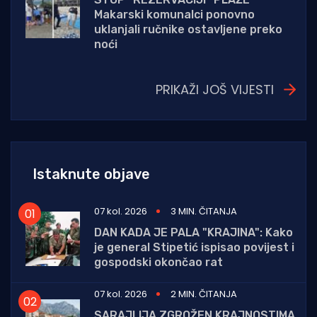
Makarski komunalci ponovno
uklanjali ručnike ostavljene preko
noći
PRIKAŽI JOŠ VIJESTI
Istaknute objave
07 kol. 2026
3 MIN. ČITANJA
DAN KADA JE PALA "KRAJINA": Kako
je general Stipetić ispisao povijest i
gospodski okončao rat
07 kol. 2026
2 MIN. ČITANJA
SARAJLIJA ZGROŽEN KRAJNOSTIMA