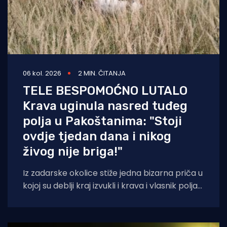
06 kol. 2026
2 MIN. ČITANJA
TELE BESPOMOĆNO LUTALO
Krava uginula nasred tuđeg
polja u Pakoštanima: "Stoji
ovdje tjedan dana i nikog
živog nije briga!"
Iz zadarske okolice stiže jedna bizarna priča u
kojoj su deblji kraj izvukli i krava i vlasnik polja
na kojem