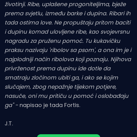
životinji. Ribe, uplašene progoniteljima, bježe
prema svjetlu, između barke i dupina. Ribari ih
tada ostima love. Ne propuštaju pritom baciti
i dupinu komad ulovljene ribe, kao svojevrsnu
nagradu za pruženu pomoć. Tu kukavičku
praksu nazivaju 'ribolov sa psom', a ona im je i
najplodniji način ribolova koji poznaju. Njihova
privrženost prema dupinu ide dotle da
smatraju zločinom ubiti ga, i ako se kojim
slučajem, zbog nepažnje tijekom potjere,
nasuče, oni mu pritiču u pomoć i oslobađaju
ga" -
napisao je tada Fortis.
J.T.