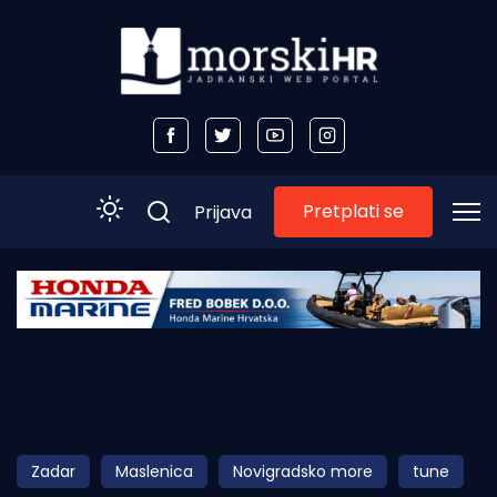
Pretplati se
Prijava
Početna
Morski plus
Morski TV
Obala
Zadar
Maslenica
Novigradsko more
tune
Otoci