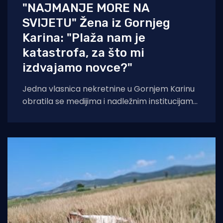
"NAJMANJE MORE NA
SVIJETU" Žena iz Gornjeg
Karina: "Plaža nam je
katastrofa, za što mi
izdvajamo novce?"
Jedna vlasnica nekretnine u Gornjem Karinu
obratila se medijima i nadležnim institucijama
otvorenim pismom u kojem iznosi niz kritika
na