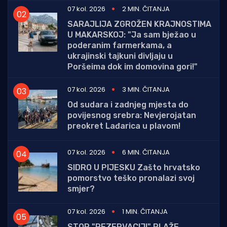
07 kol. 2026
2 MIN. ČITANJA
SARAJLIJA ZGROŽEN KRAJNOSTIMA
U MAKARSKOJ: "Ja sam bježao u
poderanim farmerkama, a
ukrajinski tajkuni divljaju u
Poršeima dok im domovina gori!"
07 kol. 2026
3 MIN. ČITANJA
Od sudara i zadnjeg mjesta do
povijesnog srebra: Nevjerojatan
preokret Lađarica u plavom!
07 kol. 2026
6 MIN. ČITANJA
SIDRO U PIJESKU Zašto hrvatsko
pomorstvo teško pronalazi svoj
smjer?
07 kol. 2026
1 MIN. ČITANJA
STOP "REZERVACIJI" PLAŽE