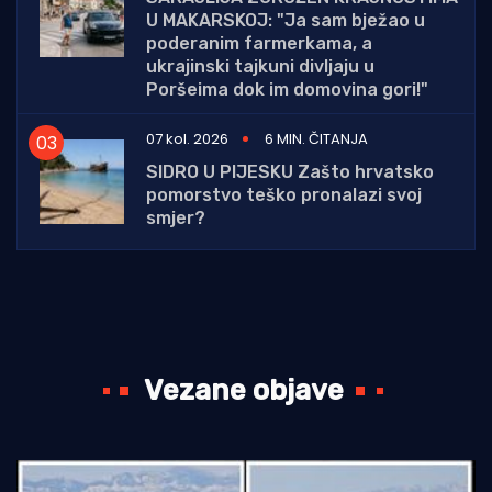
U MAKARSKOJ: "Ja sam bježao u
poderanim farmerkama, a
ukrajinski tajkuni divljaju u
Poršeima dok im domovina gori!"
07 kol. 2026
6 MIN. ČITANJA
SIDRO U PIJESKU Zašto hrvatsko
pomorstvo teško pronalazi svoj
smjer?
Vezane objave