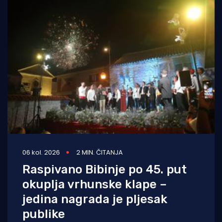
06 kol. 2026
2 MIN. ČITANJA
Raspivano Bibinje po 45. put
okuplja vrhunske klape –
jedina nagrada je pljesak
publike