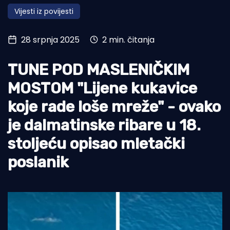
Vijesti iz povijesti
Turizam i nautika
Pomorstvo
28 srpnja 2025
2 min. čitanja
Ribolov
TUNE POD MASLENIČKIM
Ekologija
MOSTOM "Lijene kukavice
Tradicija i kultura
koje rade loše mreže" - ovako
je dalmatinske ribare u 18.
stoljeću opisao mletački
poslanik