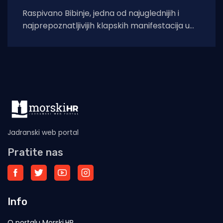
Raspivano Bibinje, jedna od najuglednijih i
najprepoznatljivijih klapskih manifestacija u
Hrvatskoj, ove će godine doživjeti svoje 45.
izdanje. U subotu,
Jadranski web portal
Pratite nas
Info
O portalu Morski.HR