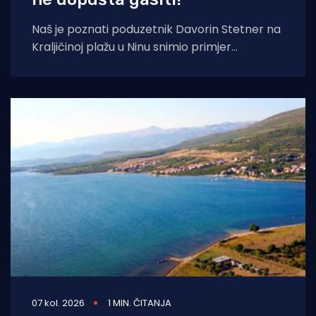
Naš je poznati poduzetnik Davorin Stetner na
Kraljičinoj plažu u Ninu snimio primjer
eklatantnog idiotizma, ekstremne gluposti,
neobranjive drskosti i
07 kol. 2026
1 MIN. ČITANJA