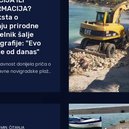
IJA ILI
RMACIJA?
ksta o
ju prirodne
elnik šalje
grafije: "Evo
e od danas"
javnost donijela priča o
lavne novigradske plaže
ani prozvali samu
nik
1 MIN. ČITANJA