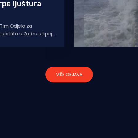
rpe ljuštura
im Odjela za
učilišta u Zadru u lipnju
aživao Pećinu u Ždrilu,
 nepristupačnom
VIŠE OBJAVA