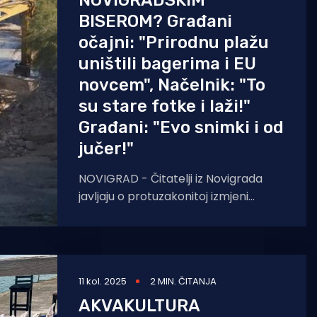
NOVIGRADSKIM
BISEROM? Građani
očajni: "Prirodnu plažu
uništili bagerima i EU
novcem", Načelnik: "To
su stare fotke i laži!"
Građani: "Evo snimki i od
jučer!"
NOVIGRAD - Čitatelji iz Novigrada
javljaju o protuzakonitoj izmjeni
strukture i prirodnog izgleda javnog
kupališta (Velika plaža). Kažu da su
bagerima
11 kol. 2025
2 MIN. ČITANJA
AKVAKULTURA