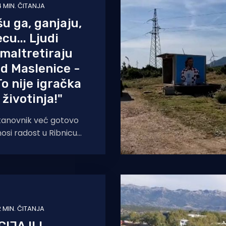
4 MIN. ČITANJA
u ga, ganjaju,
cu... Ljudi
maltretiraju
d Maslenice -
To nije igračka
 životinja!"
stanovnik već gotovo
osi radost u Ribnicu
 stručnjaci i ribari
livanje s njim,
2 MIN. ČITANJA