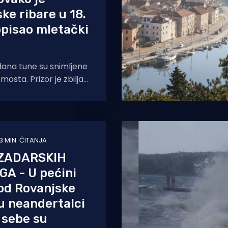
ke ribare u 18.
opisao mletački
 dana tune su snimljene
osta. Prizor je zbilja
povijesni izvori
nije rijetka
3 MIN. ČITANJA
 ZADARSKIH
A - U pećini
 kod Rovanjske
su neandertalci
za sebe su