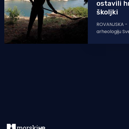
ostavili h
školjki
ROVANJSKA - T
arheologiju Sve
je ponovno istr
smještenu na
položaju