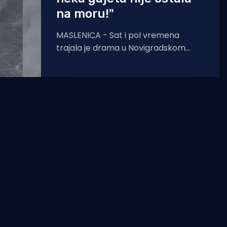
na moru!"
MASLENICA - Sat i pol vremena
trajala je drama u Novigradskom
moru danas u ranim
poslijepodnevnim satima kad se
odjednom digla