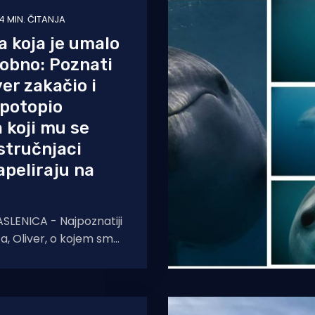
4 MIN. ČITANJA
a koja je umalo
kobno: Poznati
ver zakačio i
 potopio
 koji mu se
 stručnjaci
peliraju na
LENICA - Najpoznatiji
ta, Oliver, o kojem smo
 ali i donijeli
nimke profesionalnog