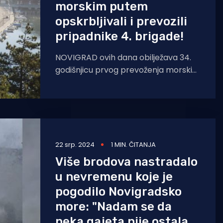
morskim putem
opskrbljivali i prevozili
pripadnike 4. brigade!
NOVIGRAD ovih dana obilježava 34.
godišnjicu prvog prevoženja morskim
putem pripadnika 4.brigade ZNG-a.
U obljetnici je sudjelovalo 20-
22 srp. 2024
1 MIN. ČITANJA
Više brodova nastradalo
u nevremenu koje je
pogodilo Novigradsko
more: "Nadam se da
neka gajeta nije ostala