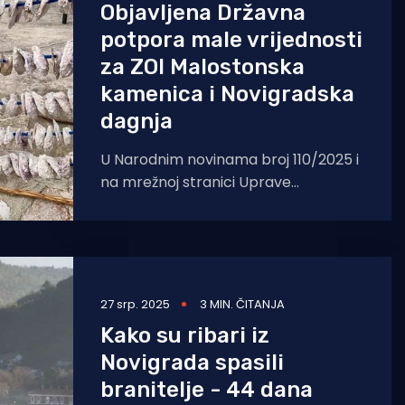
Objavljena Državna
potpora male vrijednosti
za ZOI Malostonska
kamenica i Novigradska
dagnja
U Narodnim novinama broj 110/2025 i
na mrežnoj stranici Uprave
ribarstva objavljena je Državna
potpora male vrijednosti za troškove
27 srp. 2025
3 MIN. ČITANJA
Kako su ribari iz
Novigrada spasili
branitelje - 44 dana