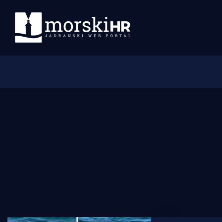
Početna
Morski plus
Morski TV
Obala
Otoci
Turizam i nautika