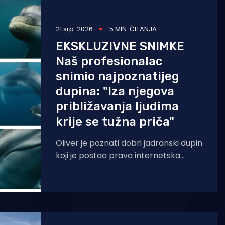
21 srp. 2026
5 MIN. ČITANJA
EKSKLUZIVNE SNIMKE
Naš profesionalac
snimio najpoznatijeg
dupina: "Iza njegova
približavanja ljudima
krije se tužna priča"
Oliver je poznati dobri jadranski dupin
koji je postao prava internetska
senzacija zbog svog neobično
prijateljskog ponašanja i druženja s