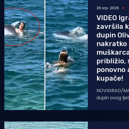
26 srp. 2026
Pomorstvo
VIDEO Igr
Ribolov
završila 
Ekologija
dupin Oli
nakratko
Tradicija i kultura
muškarca
približio,
ponovno a
kupače!
NOVIGRAD/MAS
dupin ovog lje
pisali više puta,
ekskluzivne s
podvodnog