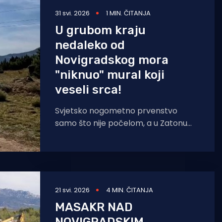
31 svi. 2026
1 MIN. ČITANJA
U grubom kraju
nedaleko od
Novigradskog mora
"niknuo" mural koji
veseli srca!
Svjetsko nogometno prvenstvo
samo što nije počelom, a u Zatonu
Obrovačkom, rodnom mjestu Luke
Modrića, izrađen je mural njemu u
21 svi. 2026
4 MIN. ČITANJA
MASAKR NAD