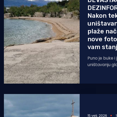
DEVASTAC
DEZINFO
Nakon te
uništavan
plaže nač
nove foto
vam stanj
Puno je buke i 
uništavanju g
za što su građ
Općinu. Načel
15 velj. 2026