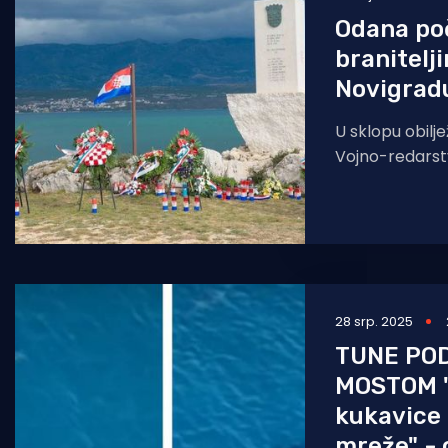
Odana po
branitelj
Novigrad
U sklopu obilje
Vojno-redarst
Maslenica, dan
Paljuvu odana
hrvatskim bran
28 srp. 2025
TUNE PO
MOSTOM "
kukavice 
mreže" - 