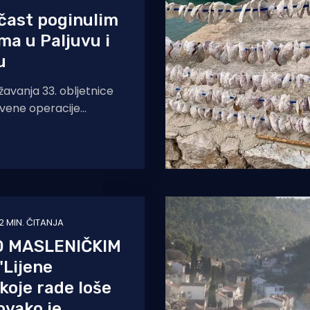
čast poginulim
ima u Paljuvu i
u
žavanja 33. obljetnice
vene operacije
as je u Novigradu i
 počast poginulim
iteljima
2 MIN. ČITANJA
D MASLENIČKIM
Lijene
koje rade loše
ovako je