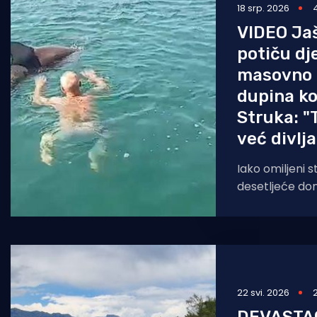
18 srp. 2026
VIDEO Jaš
potiču dje
masovno 
dupina ko
Struka: "
već divlja
Iako omiljeni 
desetljeće don
pokraj Obrovca,
upozoravaju: "P
22 svi. 2026