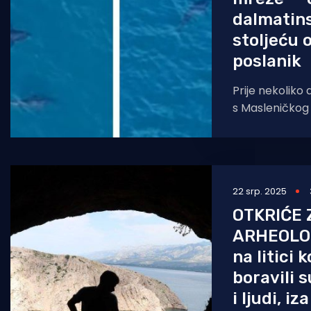
dalmatins
stoljeću 
poslanik
Prije nekoliko
s Masleničkog m
fasinantan, no 
otkrivaju kako 
22 srp. 2025
OTKRIĆE
ARHEOLOG
na litici
boravili 
i ljudi, i