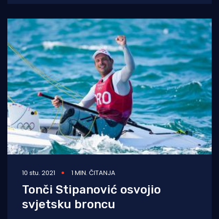
po optimalnom
10 stu. 2021
1 MIN. ČITANJA
Tonči Stipanović osvojio
svjetsku broncu