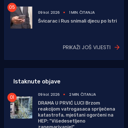
09 kol. 2026
1 MIN. ČITANJA
Švicarac i Rus snimali djecu po Istri
PRIKAŽI JOŠ VIJESTI
Istaknute objave
09 kol. 2026
2 MIN. ČITANJA
DRAMA U PRVIĆ LUCI Brzom
reakcijom vatrogasaca spriječena
katastrofa, mještani ogorčeni na
HEP: "Višedesetljeno
zanemarivanje!"