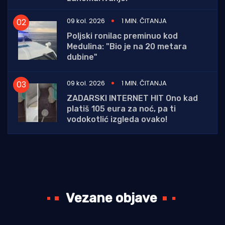
09 kol. 2026
1 MIN. ČITANJA
Poljski ronilac preminuo kod
Medulina: "Bio je na 20 metara
dubine"
09 kol. 2026
1 MIN. ČITANJA
ZADARSKI INTERNET HIT Ono kad
platiš 105 eura za noć, pa ti
vodokotlić izgleda ovako!
Vezane objave