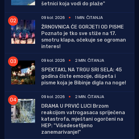
šetnici koja vodi do plaže"
09 kol. 2026
1 MIN. ČITANJA
ŽRNOVNICA ĆE GORJETI OD PISME
Poznato je tko sve stiže na 17.
smotru klapa, očekuje se ogroman
interes!
09 kol. 2026
2 MIN. ČITANJA
SPEKTAKL NA TRGU SRI SELA: 45
godina čiste emocije, dišpeta i
pisme koja je Bibinje digla na noge!
09 kol. 2026
2 MIN. ČITANJA
DRAMA U PRVIĆ LUCI Brzom
reakcijom vatrogasaca spriječena
katastrofa, mještani ogorčeni na
HEP: "Višedesetljeno
zanemarivanje!"