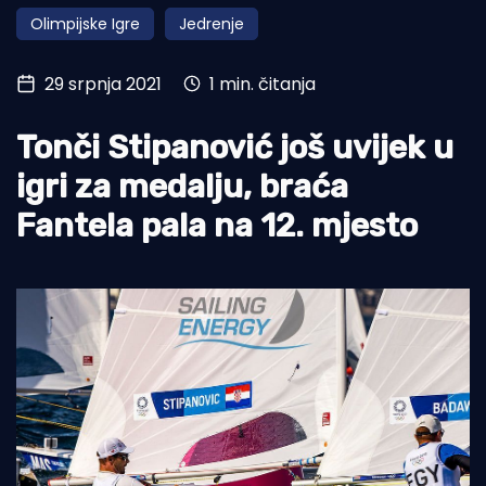
Olimpijske Igre
Jedrenje
Turizam i nautika
Pomorstvo
29 srpnja 2021
1 min. čitanja
Ribolov
Tonči Stipanović još uvijek u
Ekologija
igri za medalju, braća
Tradicija i kultura
Fantela pala na 12. mjesto