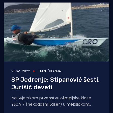
26 svi. 2022
1 MIN. ČITANJA
SP Jedrenje: Stipanović šesti,
Jurišić deveti
Na Svjetskom prvenstvu olimpijske klase
YLCA 7 (nekadašnji Laser) u meksičkom
Riviera Narayitu održana su nova dva plova