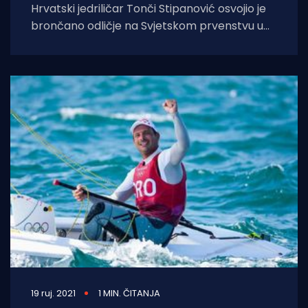
Hrvatski jedriličar Tonči Stipanović osvojio je
brončano odličje na Svjetskom prvenstvu u
klasi Ilca 7 (bivši Laser), koje je uz
19 ruj. 2021
1 MIN. ČITANJA