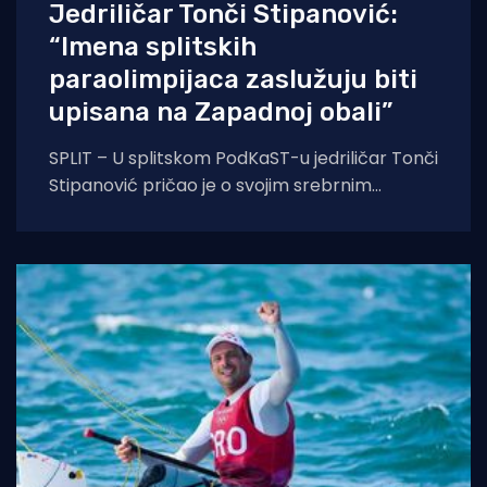
Jedriličar Tonči Stipanović:
“Imena splitskih
paraolimpijaca zaslužuju biti
upisana na Zapadnoj obali”
SPLIT – U splitskom PodKaST-u jedriličar Tonči
Stipanović pričao je o svojim srebrnim
olimpijskim medaljama, ali i najnovijem srebru
koje