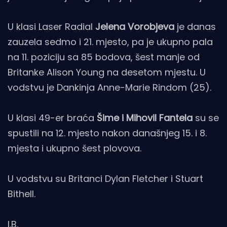
U klasi Laser Radial
Jelena Vorobjeva
je danas
zauzela sedmo i 21. mjesto, pa je ukupno pala
na 11. poziciju sa 85 bodova, šest manje od
Britanke Alison Young na desetom mjestu. U
vodstvu je Dankinja Anne-Marie Rindom (25).
U klasi 49-er braća
Šime i Mihovil Fantela
su se
spustili na 12. mjesto nakon današnjeg 15. i 8.
mjesta i ukupno šest plovova.
U vodstvu su Britanci Dylan Fletcher i Stuart
Bithell.
I.B.