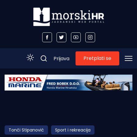
Pretplati se
Prijava
Početna
Morski plus
Morski TV
Obala
Tonči Stipanović
Sport i rekreacija
Otoci